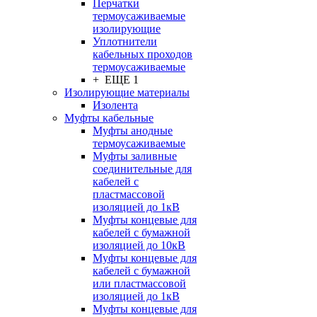
Перчатки
термоусаживаемые
изолирующие
Уплотнители
кабельных проходов
термоусаживаемые
+ ЕЩЕ 1
Изолирующие материалы
Изолента
Муфты кабельные
Муфты анодные
термоусаживаемые
Муфты заливные
соединительные для
кабелей с
пластмассовой
изоляцией до 1кВ
Муфты концевые для
кабелей с бумажной
изоляцией до 10кВ
Муфты концевые для
кабелей с бумажной
или пластмассовой
изоляцией до 1кВ
Муфты концевые для