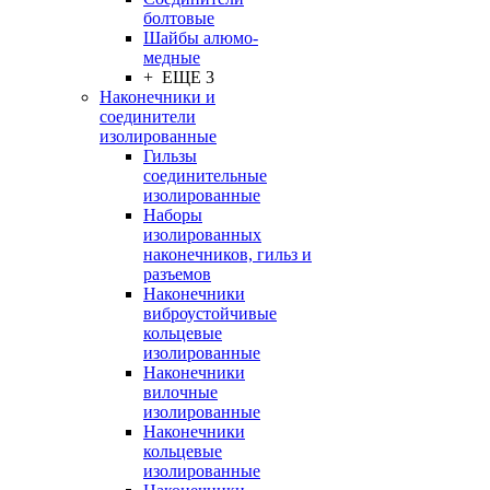
болтовые
Шайбы алюмо-
медные
+ ЕЩЕ 3
Наконечники и
соединители
изолированные
Гильзы
соединительные
изолированные
Наборы
изолированных
наконечников, гильз и
разъемов
Наконечники
виброустойчивые
кольцевые
изолированные
Наконечники
вилочные
изолированные
Наконечники
кольцевые
изолированные