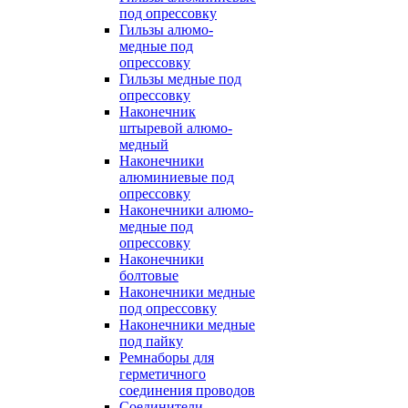
под опрессовку
Гильзы алюмо-
медные под
опрессовку
Гильзы медные под
опрессовку
Наконечник
штыревой алюмо-
медный
Наконечники
алюминиевые под
опрессовку
Наконечники алюмо-
медные под
опрессовку
Наконечники
болтовые
Наконечники медные
под опрессовку
Наконечники медные
под пайку
Ремнаборы для
герметичного
соединения проводов
Соединители