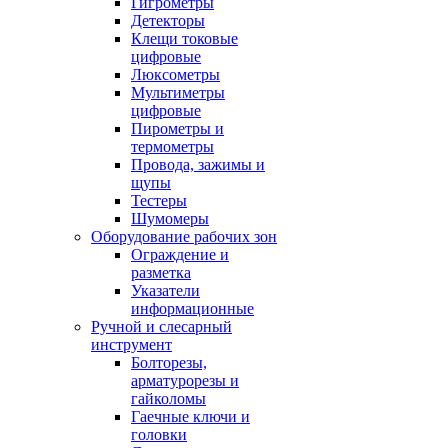
Гигрометры
Детекторы
Клещи токовые
цифровые
Люксометры
Мультиметры
цифровые
Пирометры и
термометры
Провода, зажимы и
щупы
Тестеры
Шумомеры
Оборудование рабочих зон
Ограждение и
разметка
Указатели
информационные
Ручной и слесарный
инструмент
Болторезы,
арматурорезы и
гайколомы
Гаечные ключи и
головки