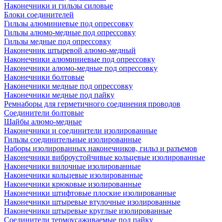
Наконечники и гильзы силовые
Блоки соединителей
Гильзы алюминиевые под опрессовку
Гильзы алюмо-медные под опрессовку
Гильзы медные под опрессовку
Наконечник штыревой алюмо-медный
Наконечники алюминиевые под опрессовку
Наконечники алюмо-медные под опрессовку
Наконечники болтовые
Наконечники медные под опрессовку
Наконечники медные под пайку
Ремнаборы для герметичного соединения проводов
Соединители болтовые
Шайбы алюмо-медные
Наконечники и соединители изолированные
Гильзы соединительные изолированные
Наборы изолированных наконечников, гильз и разъемов
Наконечники виброустойчивые кольцевые изолированные
Наконечники вилочные изолированные
Наконечники кольцевые изолированные
Наконечники крюковые изолированные
Наконечники штифтовые плоские изолированные
Наконечники штыревые втулочные изолированные
Наконечники штыревые круглые изолированные
Соединители термоусаживаемые под пайку