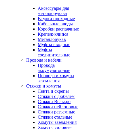
Аксессуары для
металлорукава
Втулки проходные
Кабельные вводы
Коробки распаячные
Крепеж-клипса
Металлорукав
Муфты вводные
Муфты
соединительные
Провода и кабели
Провода
аккумуляторные
Провода и хомуты
заземления
Стяжки и хомуты
Лента и скрепы
Стяжки c дюбелем
Стяжки Велькро
Стяжки нейлоновые
Стяжки разъемные
Стяжки стальные
Хомуты заземления
Хомуты силовые