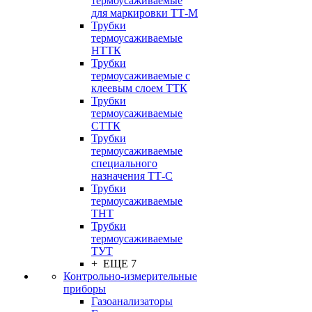
термоусаживаемые
для маркировки ТТ-М
Трубки
термоусаживаемые
НTТК
Трубки
термоусаживаемые с
клеевым слоем TТК
Трубки
термоусаживаемые
СTТК
Трубки
термоусаживаемые
специального
назначения ТТ-С
Трубки
термоусаживаемые
ТНТ
Трубки
термоусаживаемые
ТУТ
+ ЕЩЕ 7
Контрольно-измерительные
приборы
Газоанализаторы