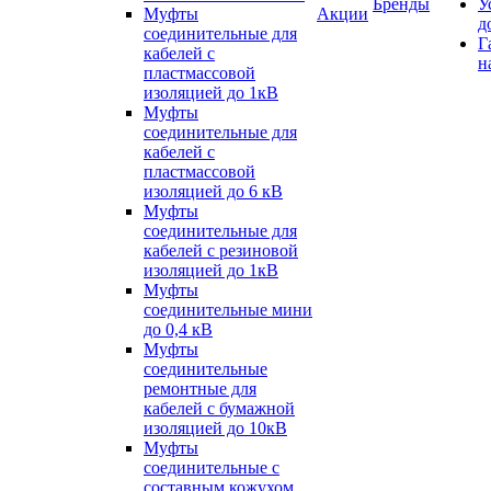
Бренды
У
Муфты
Акции
д
соединительные для
Г
кабелей с
н
пластмассовой
изоляцией до 1кВ
Муфты
соединительные для
кабелей с
пластмассовой
изоляцией до 6 кВ
Муфты
соединительные для
кабелей с резиновой
изоляцией до 1кВ
Муфты
соединительные мини
до 0,4 кВ
Муфты
соединительные
ремонтные для
кабелей с бумажной
изоляцией до 10кВ
Муфты
соединительные с
составным кожухом