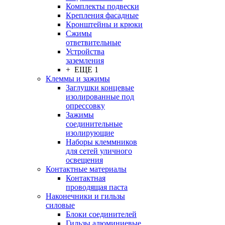
Комплекты подвески
Крепления фасадные
Кронштейны и крюки
Сжимы
ответвительные
Устройства
заземления
+ ЕЩЕ 1
Клеммы и зажимы
Заглушки концевые
изолированные под
опрессовку
Зажимы
соединительные
изолирующие
Наборы клеммников
для сетей уличного
освещения
Контактные материалы
Контактная
проводящая паста
Наконечники и гильзы
силовые
Блоки соединителей
Гильзы алюминиевые