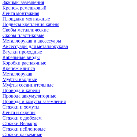
Зажимы заземления
Крепеж ремешковый
Лента монтажная
Площадки монтажные
Подвесы крепления кабеля
Скобы металлические
Скобы пластиковые
Металлорукав и аксессуары
Аксессуары для металлорукава
Втулки проходные
Кабельные вводы
Коробки распаячные
Крепеж-клипса
Металлорукав
Муфты вводные
Муфты соединительные
Провода и кабели
Провода аккумуляторные
Провода и хомуты заземления
Стяжки и хомуты
Лента и скрепы
Стяжки c дюбелем
Стяжки Велькро
Стяжки нейлоновые
Стяжки разъемные