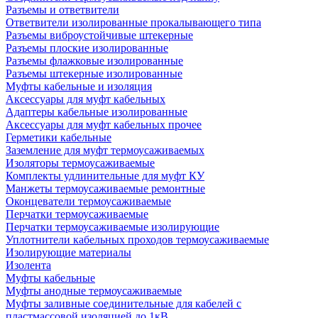
Разъемы и ответвители
Ответвители изолированные прокалывающего типа
Разъемы виброустойчивые штекерные
Разъемы плоские изолированные
Разъемы флажковые изолированные
Разъемы штекерные изолированные
Муфты кабельные и изоляция
Аксессуары для муфт кабельных
Адаптеры кабельные изолированные
Аксессуары для муфт кабельных прочее
Герметики кабельные
Заземление для муфт термоусаживаемых
Изоляторы термоусаживаемые
Комплекты удлинительные для муфт КУ
Манжеты термоусаживаемые ремонтные
Оконцеватели термоусаживаемые
Перчатки термоусаживаемые
Перчатки термоусаживаемые изолирующие
Уплотнители кабельных проходов термоусаживаемые
Изолирующие материалы
Изолента
Муфты кабельные
Муфты анодные термоусаживаемые
Муфты заливные соединительные для кабелей с
пластмассовой изоляцией до 1кВ