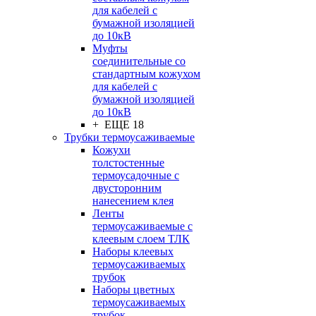
для кабелей с
бумажной изоляцией
до 10кВ
Муфты
соединительные со
стандартным кожухом
для кабелей с
бумажной изоляцией
до 10кВ
+ ЕЩЕ 18
Трубки термоусаживаемые
Кожухи
толстостенные
термоусадочные с
двусторонним
нанесением клея
Ленты
термоусаживаемые с
клеевым слоем ТЛК
Наборы клеевых
термоусаживаемых
трубок
Наборы цветных
термоусаживаемых
трубок