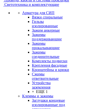
Провода, кабели и системы прокладки
Светотехника и комплектующие
Арматура для СИП
Вязки спиральные
Гильзы
изолированные
Зажим анкерные
Зажимы
поддерживающие
Зажимы
прокалывающие
Зажимы
соединительные
Комплекты подвески
Крепления фасадные
Кронштейны и крюки
Сжимы
ответвительные
Устройства
заземления
+ ЕЩЕ 1
Клеммы и зажимы
Заглушки концевые
изолированные под