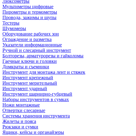
Люксометры
Мультиметры цифровые
Пирометры и термометры
Провода, зажимы и щупы
Тестеры
Шумомеры
Оборудование рабочих зон
Ограждение и разметка
Указатели информационные
Ручной и слесарный инструмент
Болторезы, арматурорезы и гайколомы
Гаечные ключи и головки
Домкраты и съемники
Инструмент для монтажа лент и стяжек
Инструмент крепежный
Инструмент мерительный
Инструмент ударный
Инструмент шарнирно-губцевый
Наборы инструментов в сумках
Ножи монтажные
Отвертки слесарные
Системы хранения инструмента
Жилеты и пояса
Рюкзаки и сумки
Ящики, кейсы и органайзеры