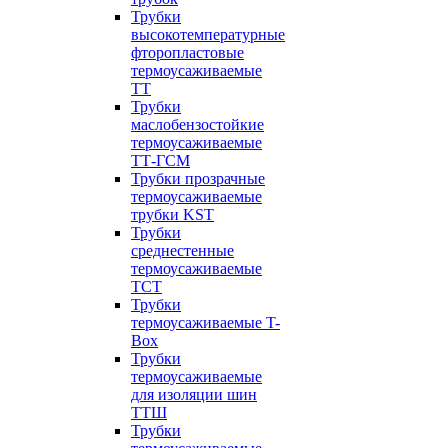
Трубки
высокотемпературные
фторопластовые
термоусаживаемые
ТТ
Трубки
маслобензостойкие
термоусаживаемые
ТТ-ГСМ
Трубки прозрачные
термоусаживаемые
трубки KST
Трубки
среднестенные
термоусаживаемые
ТСТ
Трубки
термоусаживаемые T-
Box
Трубки
термоусаживаемые
для изоляции шин
ТТШ
Трубки