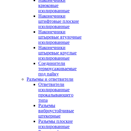
Наконечники
крюковые
изолированные
Наконечники
штифтовые плоские
изолированные
Наконечники
штыревые втулочные
изолированные
Наконечники
штыревые круглые
изолированные
Соединители
термоусаживаемые
под пайку
Разъемы и ответвители
Ответвители
изолированные
прокалывающего
типа
Разъемы
виброустойчивые
штекерные
Разъемы плоские
изолированные