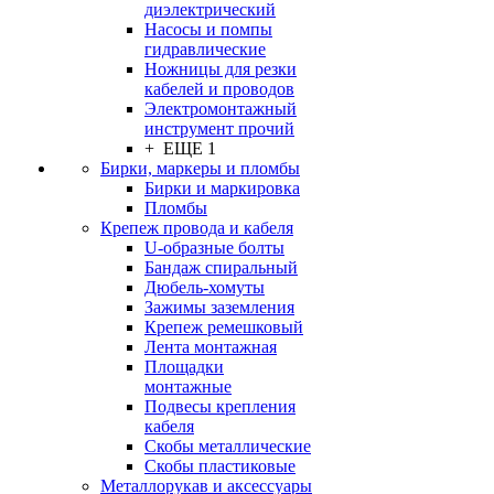
диэлектрический
Насосы и помпы
гидравлические
Ножницы для резки
кабелей и проводов
Электромонтажный
инструмент прочий
+ ЕЩЕ 1
Бирки, маркеры и пломбы
Бирки и маркировка
Пломбы
Крепеж провода и кабеля
U-образные болты
Бандаж спиральный
Дюбель-хомуты
Зажимы заземления
Крепеж ремешковый
Лента монтажная
Площадки
монтажные
Подвесы крепления
кабеля
Скобы металлические
Скобы пластиковые
Металлорукав и аксессуары