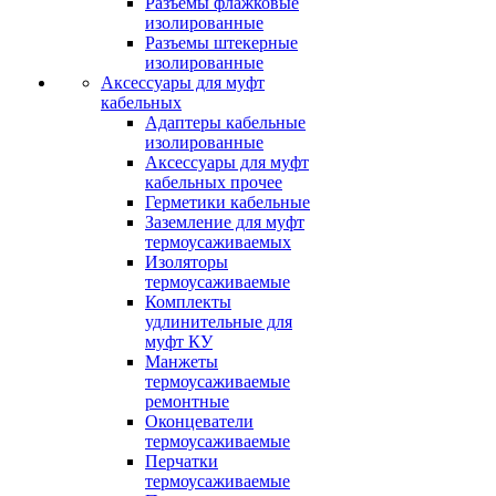
Разъемы флажковые
изолированные
Разъемы штекерные
изолированные
Аксессуары для муфт
кабельных
Адаптеры кабельные
изолированные
Аксессуары для муфт
кабельных прочее
Герметики кабельные
Заземление для муфт
термоусаживаемых
Изоляторы
термоусаживаемые
Комплекты
удлинительные для
муфт КУ
Манжеты
термоусаживаемые
ремонтные
Оконцеватели
термоусаживаемые
Перчатки
термоусаживаемые