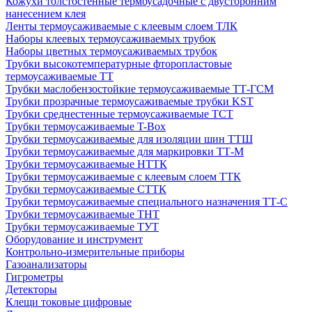
Кожухи толстостенные термоусадочные с двусторонним
нанесением клея
Ленты термоусаживаемые с клеевым слоем ТЛК
Наборы клеевых термоусаживаемых трубок
Наборы цветных термоусаживаемых трубок
Трубки высокотемпературные фторопластовые
термоусаживаемые ТТ
Трубки маслобензостойкие термоусаживаемые ТТ-ГСМ
Трубки прозрачные термоусаживаемые трубки KST
Трубки среднестенные термоусаживаемые ТСТ
Трубки термоусаживаемые T-Box
Трубки термоусаживаемые для изоляции шин ТТШ
Трубки термоусаживаемые для маркировки ТТ-М
Трубки термоусаживаемые НTТК
Трубки термоусаживаемые с клеевым слоем TТК
Трубки термоусаживаемые СTТК
Трубки термоусаживаемые специального назначения ТТ-С
Трубки термоусаживаемые ТНТ
Трубки термоусаживаемые ТУТ
Оборудование и инструмент
Контрольно-измерительные приборы
Газоанализаторы
Гигрометры
Детекторы
Клещи токовые цифровые