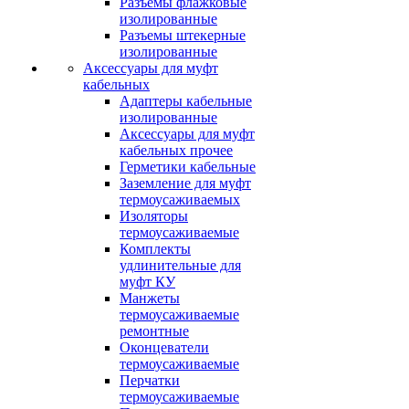
Разъемы флажковые
изолированные
Разъемы штекерные
изолированные
Аксессуары для муфт
кабельных
Адаптеры кабельные
изолированные
Аксессуары для муфт
кабельных прочее
Герметики кабельные
Заземление для муфт
термоусаживаемых
Изоляторы
термоусаживаемые
Комплекты
удлинительные для
муфт КУ
Манжеты
термоусаживаемые
ремонтные
Оконцеватели
термоусаживаемые
Перчатки
термоусаживаемые