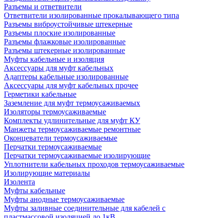
Разъемы и ответвители
Ответвители изолированные прокалывающего типа
Разъемы виброустойчивые штекерные
Разъемы плоские изолированные
Разъемы флажковые изолированные
Разъемы штекерные изолированные
Муфты кабельные и изоляция
Аксессуары для муфт кабельных
Адаптеры кабельные изолированные
Аксессуары для муфт кабельных прочее
Герметики кабельные
Заземление для муфт термоусаживаемых
Изоляторы термоусаживаемые
Комплекты удлинительные для муфт КУ
Манжеты термоусаживаемые ремонтные
Оконцеватели термоусаживаемые
Перчатки термоусаживаемые
Перчатки термоусаживаемые изолирующие
Уплотнители кабельных проходов термоусаживаемые
Изолирующие материалы
Изолента
Муфты кабельные
Муфты анодные термоусаживаемые
Муфты заливные соединительные для кабелей с
пластмассовой изоляцией до 1кВ