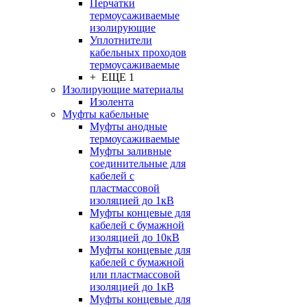
Перчатки
термоусаживаемые
изолирующие
Уплотнители
кабельных проходов
термоусаживаемые
+ ЕЩЕ 1
Изолирующие материалы
Изолента
Муфты кабельные
Муфты анодные
термоусаживаемые
Муфты заливные
соединительные для
кабелей с
пластмассовой
изоляцией до 1кВ
Муфты концевые для
кабелей с бумажной
изоляцией до 10кВ
Муфты концевые для
кабелей с бумажной
или пластмассовой
изоляцией до 1кВ
Муфты концевые для