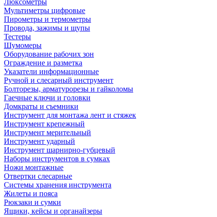
Люксометры
Мультиметры цифровые
Пирометры и термометры
Провода, зажимы и щупы
Тестеры
Шумомеры
Оборудование рабочих зон
Ограждение и разметка
Указатели информационные
Ручной и слесарный инструмент
Болторезы, арматурорезы и гайколомы
Гаечные ключи и головки
Домкраты и съемники
Инструмент для монтажа лент и стяжек
Инструмент крепежный
Инструмент мерительный
Инструмент ударный
Инструмент шарнирно-губцевый
Наборы инструментов в сумках
Ножи монтажные
Отвертки слесарные
Системы хранения инструмента
Жилеты и пояса
Рюкзаки и сумки
Ящики, кейсы и органайзеры