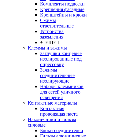
Комплекты подвески
Крепления фасадные
Кронштейны и крюки
Сжимы
ответвительные
Устройства
заземления
+ ЕЩЕ 1
Клеммы и зажимы
Заглушки концевые
изолированные под
опрессовку
Зажимы
соединительные
изолирующие
Наборы клеммников
для сетей уличного
освещения
Контактные материалы
Контактная
проводящая паста
Наконечники и гильзы
силовые
Блоки соединителей
Гильзы алюминиевые