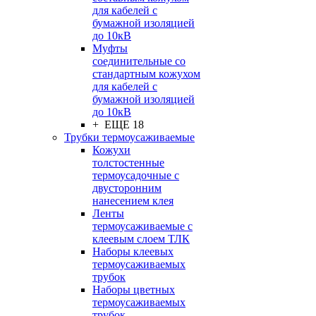
для кабелей с
бумажной изоляцией
до 10кВ
Муфты
соединительные со
стандартным кожухом
для кабелей с
бумажной изоляцией
до 10кВ
+ ЕЩЕ 18
Трубки термоусаживаемые
Кожухи
толстостенные
термоусадочные с
двусторонним
нанесением клея
Ленты
термоусаживаемые с
клеевым слоем ТЛК
Наборы клеевых
термоусаживаемых
трубок
Наборы цветных
термоусаживаемых
трубок