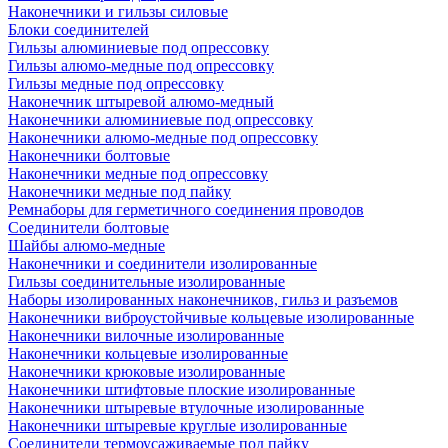
Наконечники и гильзы силовые
Блоки соединителей
Гильзы алюминиевые под опрессовку
Гильзы алюмо-медные под опрессовку
Гильзы медные под опрессовку
Наконечник штыревой алюмо-медный
Наконечники алюминиевые под опрессовку
Наконечники алюмо-медные под опрессовку
Наконечники болтовые
Наконечники медные под опрессовку
Наконечники медные под пайку
Ремнаборы для герметичного соединения проводов
Соединители болтовые
Шайбы алюмо-медные
Наконечники и соединители изолированные
Гильзы соединительные изолированные
Наборы изолированных наконечников, гильз и разъемов
Наконечники виброустойчивые кольцевые изолированные
Наконечники вилочные изолированные
Наконечники кольцевые изолированные
Наконечники крюковые изолированные
Наконечники штифтовые плоские изолированные
Наконечники штыревые втулочные изолированные
Наконечники штыревые круглые изолированные
Соединители термоусаживаемые под пайку