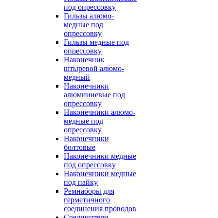
под опрессовку
Гильзы алюмо-
медные под
опрессовку
Гильзы медные под
опрессовку
Наконечник
штыревой алюмо-
медный
Наконечники
алюминиевые под
опрессовку
Наконечники алюмо-
медные под
опрессовку
Наконечники
болтовые
Наконечники медные
под опрессовку
Наконечники медные
под пайку
Ремнаборы для
герметичного
соединения проводов
Соединители