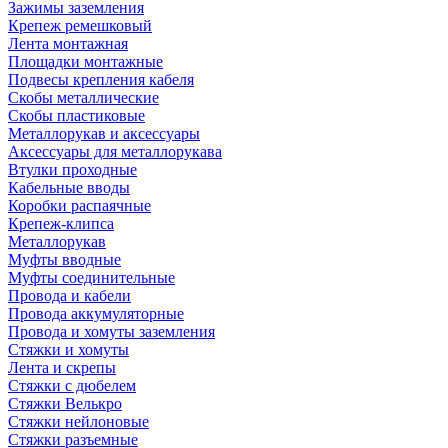
Зажимы заземления
Крепеж ремешковый
Лента монтажная
Площадки монтажные
Подвесы крепления кабеля
Скобы металлические
Скобы пластиковые
Металлорукав и аксессуары
Аксессуары для металлорукава
Втулки проходные
Кабельные вводы
Коробки распаячные
Крепеж-клипса
Металлорукав
Муфты вводные
Муфты соединительные
Провода и кабели
Провода аккумуляторные
Провода и хомуты заземления
Стяжки и хомуты
Лента и скрепы
Стяжки c дюбелем
Стяжки Велькро
Стяжки нейлоновые
Стяжки разъемные