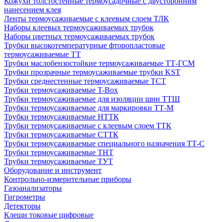
Кожухи толстостенные термоусадочные с двусторонним
нанесением клея
Ленты термоусаживаемые с клеевым слоем ТЛК
Наборы клеевых термоусаживаемых трубок
Наборы цветных термоусаживаемых трубок
Трубки высокотемпературные фторопластовые
термоусаживаемые ТТ
Трубки маслобензостойкие термоусаживаемые ТТ-ГСМ
Трубки прозрачные термоусаживаемые трубки KST
Трубки среднестенные термоусаживаемые ТСТ
Трубки термоусаживаемые T-Box
Трубки термоусаживаемые для изоляции шин ТТШ
Трубки термоусаживаемые для маркировки ТТ-М
Трубки термоусаживаемые НTТК
Трубки термоусаживаемые с клеевым слоем TТК
Трубки термоусаживаемые СTТК
Трубки термоусаживаемые специального назначения ТТ-С
Трубки термоусаживаемые ТНТ
Трубки термоусаживаемые ТУТ
Оборудование и инструмент
Контрольно-измерительные приборы
Газоанализаторы
Гигрометры
Детекторы
Клещи токовые цифровые