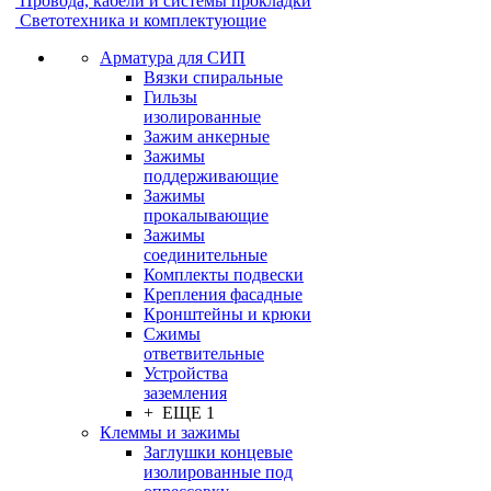
Провода, кабели и системы прокладки
Светотехника и комплектующие
Арматура для СИП
Вязки спиральные
Гильзы
изолированные
Зажим анкерные
Зажимы
поддерживающие
Зажимы
прокалывающие
Зажимы
соединительные
Комплекты подвески
Крепления фасадные
Кронштейны и крюки
Сжимы
ответвительные
Устройства
заземления
+ ЕЩЕ 1
Клеммы и зажимы
Заглушки концевые
изолированные под