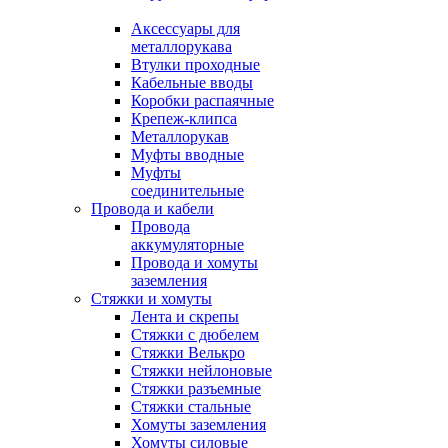
Аксессуары для
металлорукава
Втулки проходные
Кабельные вводы
Коробки распаячные
Крепеж-клипса
Металлорукав
Муфты вводные
Муфты
соединительные
Провода и кабели
Провода
аккумуляторные
Провода и хомуты
заземления
Стяжки и хомуты
Лента и скрепы
Стяжки c дюбелем
Стяжки Велькро
Стяжки нейлоновые
Стяжки разъемные
Стяжки стальные
Хомуты заземления
Хомуты силовые