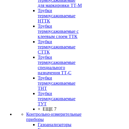
термоусаживаемые
для маркировки ТТ-М
Трубки
термоусаживаемые
НTТК
Трубки
термоусаживаемые с
клеевым слоем TТК
Трубки
термоусаживаемые
СTТК
Трубки
термоусаживаемые
специального
назначения ТТ-С
Трубки
термоусаживаемые
ТНТ
Трубки
термоусаживаемые
ТУТ
+ ЕЩЕ 7
Контрольно-измерительные
приборы
Газоанализаторы