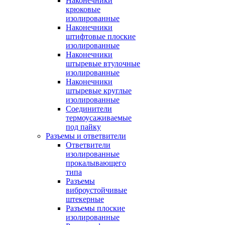
Наконечники
крюковые
изолированные
Наконечники
штифтовые плоские
изолированные
Наконечники
штыревые втулочные
изолированные
Наконечники
штыревые круглые
изолированные
Соединители
термоусаживаемые
под пайку
Разъемы и ответвители
Ответвители
изолированные
прокалывающего
типа
Разъемы
виброустойчивые
штекерные
Разъемы плоские
изолированные