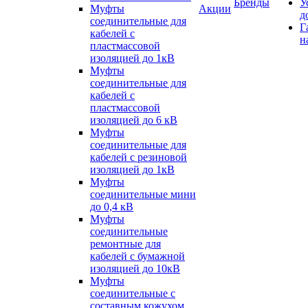
Бренды
У
Муфты
Акции
д
соединительные для
Г
кабелей с
н
пластмассовой
изоляцией до 1кВ
Муфты
соединительные для
кабелей с
пластмассовой
изоляцией до 6 кВ
Муфты
соединительные для
кабелей с резиновой
изоляцией до 1кВ
Муфты
соединительные мини
до 0,4 кВ
Муфты
соединительные
ремонтные для
кабелей с бумажной
изоляцией до 10кВ
Муфты
соединительные с
составным кожухом