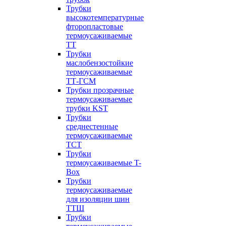
Трубки
высокотемпературные
фторопластовые
термоусаживаемые
ТТ
Трубки
маслобензостойкие
термоусаживаемые
ТТ-ГСМ
Трубки прозрачные
термоусаживаемые
трубки KST
Трубки
среднестенные
термоусаживаемые
ТСТ
Трубки
термоусаживаемые T-
Box
Трубки
термоусаживаемые
для изоляции шин
ТТШ
Трубки