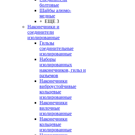
болтовые
Шайбы алюмо-
медные
+ ЕЩЕ 3
Наконечники и
соединители
изолированные
Гильзы
соединительные
изолированные
Наборы
изолированных
наконечников, гильз и
разъемов
Наконечники
виброустойчивые
кольцевые
изолированные
Наконечники
вилочные
изолированные
Наконечники
кольцевые
изолированные