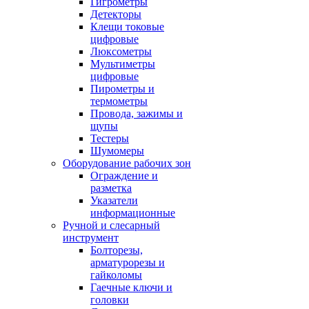
Гигрометры
Детекторы
Клещи токовые
цифровые
Люксометры
Мультиметры
цифровые
Пирометры и
термометры
Провода, зажимы и
щупы
Тестеры
Шумомеры
Оборудование рабочих зон
Ограждение и
разметка
Указатели
информационные
Ручной и слесарный
инструмент
Болторезы,
арматурорезы и
гайколомы
Гаечные ключи и
головки