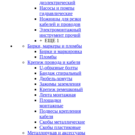
диэлектрический
Насосы и помпы
гидравлические
Ножницы для резки
кабелей и проводов
Электромонтажный
инструмент прочий
+ ЕЩЕ 1
Бирки, маркеры и пломбы
Бирки и маркировка
Пломбы
Крепеж провода и кабеля
U-образные болты
Бандаж спиральный
Дюбель-хомуты
Зажимы заземления
Крепеж ремешковый
Лента монтажная
Площадки
монтажные
Подвесы крепления
кабеля
Скобы металлические
Скобы пластиковые
Металлорукав и аксессуары