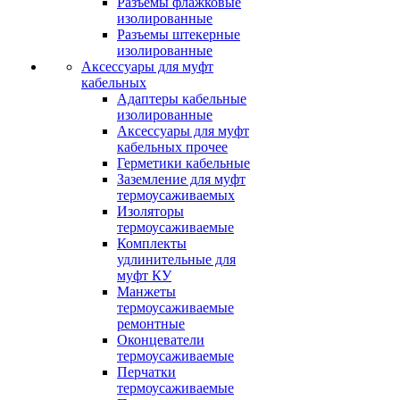
Разъемы флажковые
изолированные
Разъемы штекерные
изолированные
Аксессуары для муфт
кабельных
Адаптеры кабельные
изолированные
Аксессуары для муфт
кабельных прочее
Герметики кабельные
Заземление для муфт
термоусаживаемых
Изоляторы
термоусаживаемые
Комплекты
удлинительные для
муфт КУ
Манжеты
термоусаживаемые
ремонтные
Оконцеватели
термоусаживаемые
Перчатки
термоусаживаемые