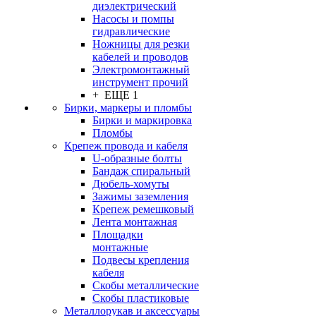
диэлектрический
Насосы и помпы
гидравлические
Ножницы для резки
кабелей и проводов
Электромонтажный
инструмент прочий
+ ЕЩЕ 1
Бирки, маркеры и пломбы
Бирки и маркировка
Пломбы
Крепеж провода и кабеля
U-образные болты
Бандаж спиральный
Дюбель-хомуты
Зажимы заземления
Крепеж ремешковый
Лента монтажная
Площадки
монтажные
Подвесы крепления
кабеля
Скобы металлические
Скобы пластиковые
Металлорукав и аксессуары