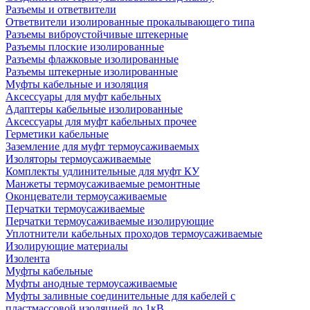
Разъемы и ответвители
Ответвители изолированные прокалывающего типа
Разъемы виброустойчивые штекерные
Разъемы плоские изолированные
Разъемы флажковые изолированные
Разъемы штекерные изолированные
Муфты кабельные и изоляция
Аксессуары для муфт кабельных
Адаптеры кабельные изолированные
Аксессуары для муфт кабельных прочее
Герметики кабельные
Заземление для муфт термоусаживаемых
Изоляторы термоусаживаемые
Комплекты удлинительные для муфт КУ
Манжеты термоусаживаемые ремонтные
Оконцеватели термоусаживаемые
Перчатки термоусаживаемые
Перчатки термоусаживаемые изолирующие
Уплотнители кабельных проходов термоусаживаемые
Изолирующие материалы
Изолента
Муфты кабельные
Муфты анодные термоусаживаемые
Муфты заливные соединительные для кабелей с
пластмассовой изоляцией до 1кВ