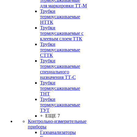
термоусаживаемые
для маркировки ТТ-М
Трубки
термоусаживаемые
НTТК
Трубки
термоусаживаемые с
клеевым слоем TТК
Трубки
термоусаживаемые
СTТК
Трубки
термоусаживаемые
специального
назначения ТТ-С
Трубки
термоусаживаемые
ТНТ
Трубки
термоусаживаемые
ТУТ
+ ЕЩЕ 7
Контрольно-измерительные
приборы
Газоанализаторы