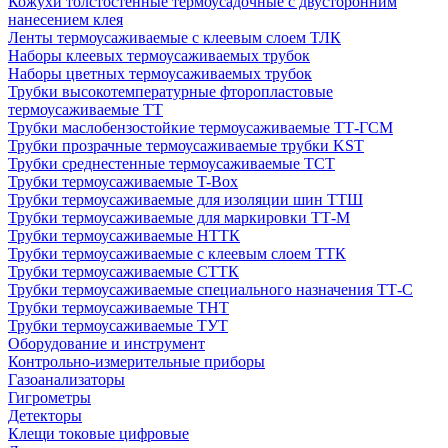
Кожухи толстостенные термоусадочные с двусторонним
нанесением клея
Ленты термоусаживаемые с клеевым слоем ТЛК
Наборы клеевых термоусаживаемых трубок
Наборы цветных термоусаживаемых трубок
Трубки высокотемпературные фторопластовые
термоусаживаемые ТТ
Трубки маслобензостойкие термоусаживаемые ТТ-ГСМ
Трубки прозрачные термоусаживаемые трубки KST
Трубки среднестенные термоусаживаемые ТСТ
Трубки термоусаживаемые T-Box
Трубки термоусаживаемые для изоляции шин ТТШ
Трубки термоусаживаемые для маркировки ТТ-М
Трубки термоусаживаемые НTТК
Трубки термоусаживаемые с клеевым слоем TТК
Трубки термоусаживаемые СTТК
Трубки термоусаживаемые специального назначения ТТ-С
Трубки термоусаживаемые ТНТ
Трубки термоусаживаемые ТУТ
Оборудование и инструмент
Контрольно-измерительные приборы
Газоанализаторы
Гигрометры
Детекторы
Клещи токовые цифровые