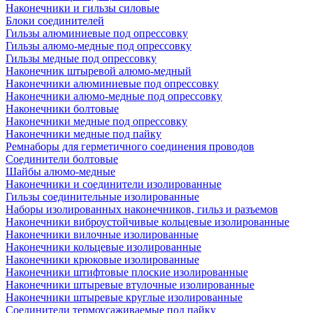
Наконечники и гильзы силовые
Блоки соединителей
Гильзы алюминиевые под опрессовку
Гильзы алюмо-медные под опрессовку
Гильзы медные под опрессовку
Наконечник штыревой алюмо-медный
Наконечники алюминиевые под опрессовку
Наконечники алюмо-медные под опрессовку
Наконечники болтовые
Наконечники медные под опрессовку
Наконечники медные под пайку
Ремнаборы для герметичного соединения проводов
Соединители болтовые
Шайбы алюмо-медные
Наконечники и соединители изолированные
Гильзы соединительные изолированные
Наборы изолированных наконечников, гильз и разъемов
Наконечники виброустойчивые кольцевые изолированные
Наконечники вилочные изолированные
Наконечники кольцевые изолированные
Наконечники крюковые изолированные
Наконечники штифтовые плоские изолированные
Наконечники штыревые втулочные изолированные
Наконечники штыревые круглые изолированные
Соединители термоусаживаемые под пайку