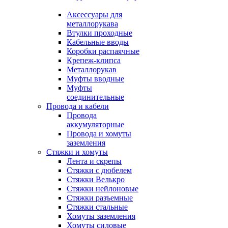
Аксессуары для
металлорукава
Втулки проходные
Кабельные вводы
Коробки распаячные
Крепеж-клипса
Металлорукав
Муфты вводные
Муфты
соединительные
Провода и кабели
Провода
аккумуляторные
Провода и хомуты
заземления
Стяжки и хомуты
Лента и скрепы
Стяжки c дюбелем
Стяжки Велькро
Стяжки нейлоновые
Стяжки разъемные
Стяжки стальные
Хомуты заземления
Хомуты силовые