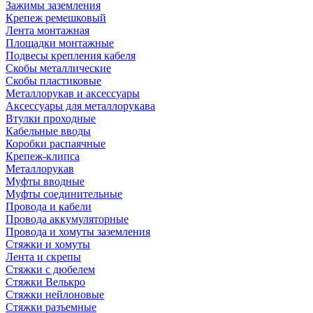
Зажимы заземления
Крепеж ремешковый
Лента монтажная
Площадки монтажные
Подвесы крепления кабеля
Скобы металлические
Скобы пластиковые
Металлорукав и аксессуары
Аксессуары для металлорукава
Втулки проходные
Кабельные вводы
Коробки распаячные
Крепеж-клипса
Металлорукав
Муфты вводные
Муфты соединительные
Провода и кабели
Провода аккумуляторные
Провода и хомуты заземления
Стяжки и хомуты
Лента и скрепы
Стяжки c дюбелем
Стяжки Велькро
Стяжки нейлоновые
Стяжки разъемные