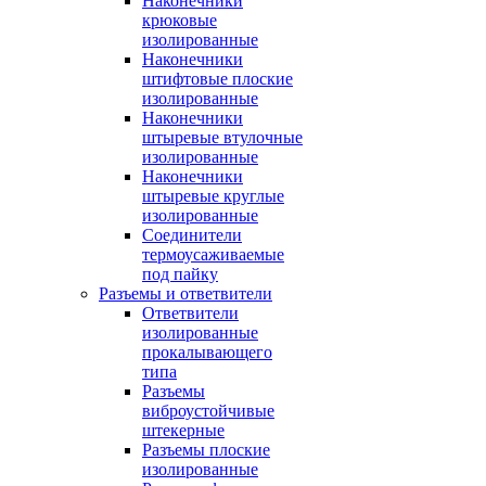
Наконечники
крюковые
изолированные
Наконечники
штифтовые плоские
изолированные
Наконечники
штыревые втулочные
изолированные
Наконечники
штыревые круглые
изолированные
Соединители
термоусаживаемые
под пайку
Разъемы и ответвители
Ответвители
изолированные
прокалывающего
типа
Разъемы
виброустойчивые
штекерные
Разъемы плоские
изолированные