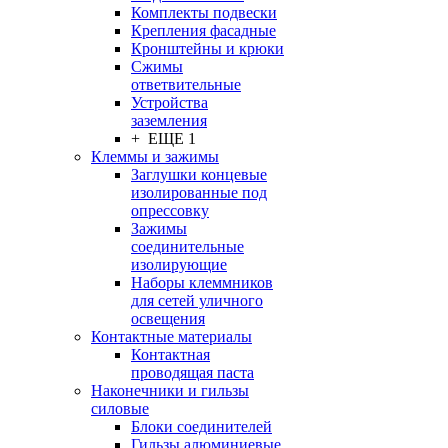
Комплекты подвески
Крепления фасадные
Кронштейны и крюки
Сжимы
ответвительные
Устройства
заземления
+ ЕЩЕ 1
Клеммы и зажимы
Заглушки концевые
изолированные под
опрессовку
Зажимы
соединительные
изолирующие
Наборы клеммников
для сетей уличного
освещения
Контактные материалы
Контактная
проводящая паста
Наконечники и гильзы
силовые
Блоки соединителей
Гильзы алюминиевые