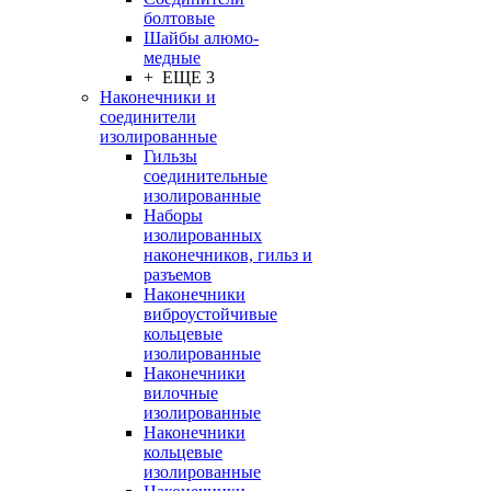
болтовые
Шайбы алюмо-
медные
+ ЕЩЕ 3
Наконечники и
соединители
изолированные
Гильзы
соединительные
изолированные
Наборы
изолированных
наконечников, гильз и
разъемов
Наконечники
виброустойчивые
кольцевые
изолированные
Наконечники
вилочные
изолированные
Наконечники
кольцевые
изолированные