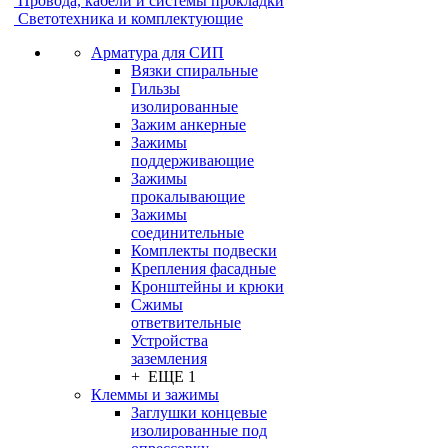
Провода, кабели и системы прокладки
Светотехника и комплектующие
Арматура для СИП
Вязки спиральные
Гильзы
изолированные
Зажим анкерные
Зажимы
поддерживающие
Зажимы
прокалывающие
Зажимы
соединительные
Комплекты подвески
Крепления фасадные
Кронштейны и крюки
Сжимы
ответвительные
Устройства
заземления
+ ЕЩЕ 1
Клеммы и зажимы
Заглушки концевые
изолированные под