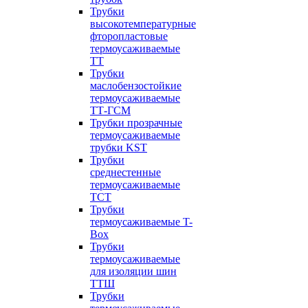
Трубки
высокотемпературные
фторопластовые
термоусаживаемые
ТТ
Трубки
маслобензостойкие
термоусаживаемые
ТТ-ГСМ
Трубки прозрачные
термоусаживаемые
трубки KST
Трубки
среднестенные
термоусаживаемые
ТСТ
Трубки
термоусаживаемые T-
Box
Трубки
термоусаживаемые
для изоляции шин
ТТШ
Трубки