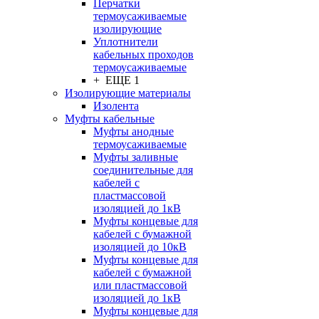
Перчатки
термоусаживаемые
изолирующие
Уплотнители
кабельных проходов
термоусаживаемые
+ ЕЩЕ 1
Изолирующие материалы
Изолента
Муфты кабельные
Муфты анодные
термоусаживаемые
Муфты заливные
соединительные для
кабелей с
пластмассовой
изоляцией до 1кВ
Муфты концевые для
кабелей с бумажной
изоляцией до 10кВ
Муфты концевые для
кабелей с бумажной
или пластмассовой
изоляцией до 1кВ
Муфты концевые для