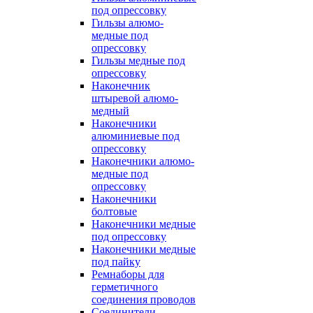
под опрессовку
Гильзы алюмо-
медные под
опрессовку
Гильзы медные под
опрессовку
Наконечник
штыревой алюмо-
медный
Наконечники
алюминиевые под
опрессовку
Наконечники алюмо-
медные под
опрессовку
Наконечники
болтовые
Наконечники медные
под опрессовку
Наконечники медные
под пайку
Ремнаборы для
герметичного
соединения проводов
Соединители