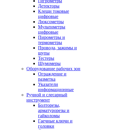
Гигрометры
Детекторы
Клещи токовые
цифровые
Люксометры
Мультиметры
цифровые
Пирометры и
термометры
Провода, зажимы и
щупы
Тестеры
Шумомеры
Оборудование рабочих зон
Ограждение и
разметка
Указатели
информационные
Ручной и слесарный
инструмент
Болторезы,
арматурорезы и
гайколомы
Гаечные ключи и
головки