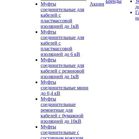
Бренды
У
Муфты
Акции
д
соединительные для
Г
кабелей с
н
пластмассовой
изоляцией до 1кВ
Муфты
соединительные для
кабелей с
пластмассовой
изоляцией до 6 кВ
Муфты
соединительные для
кабелей с резиновой
изоляцией до 1кВ
Муфты
соединительные мини
до 0,4 кВ
Муфты
соединительные
ремонтные для
кабелей с бумажной
изоляцией до 10кВ
Муфты
соединительные с
составным кожухом