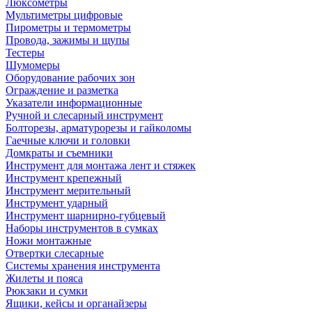
Люксометры
Мультиметры цифровые
Пирометры и термометры
Провода, зажимы и щупы
Тестеры
Шумомеры
Оборудование рабочих зон
Ограждение и разметка
Указатели информационные
Ручной и слесарный инструмент
Болторезы, арматурорезы и гайколомы
Гаечные ключи и головки
Домкраты и съемники
Инструмент для монтажа лент и стяжек
Инструмент крепежный
Инструмент мерительный
Инструмент ударный
Инструмент шарнирно-губцевый
Наборы инструментов в сумках
Ножи монтажные
Отвертки слесарные
Системы хранения инструмента
Жилеты и пояса
Рюкзаки и сумки
Ящики, кейсы и органайзеры