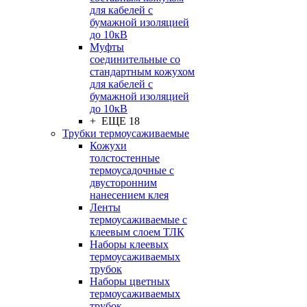
для кабелей с
бумажной изоляцией
до 10кВ
Муфты
соединительные со
стандартным кожухом
для кабелей с
бумажной изоляцией
до 10кВ
+ ЕЩЕ 18
Трубки термоусаживаемые
Кожухи
толстостенные
термоусадочные с
двусторонним
нанесением клея
Ленты
термоусаживаемые с
клеевым слоем ТЛК
Наборы клеевых
термоусаживаемых
трубок
Наборы цветных
термоусаживаемых
трубок