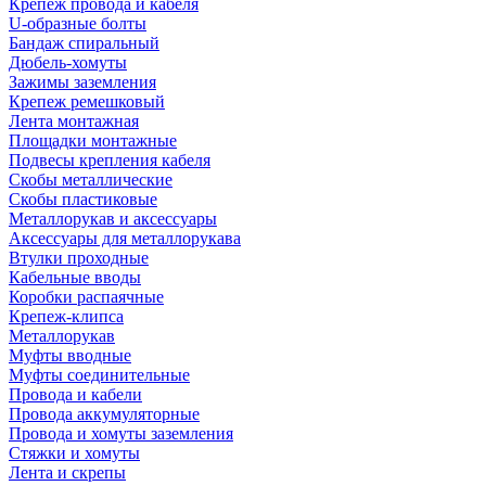
Крепеж провода и кабеля
U-образные болты
Бандаж спиральный
Дюбель-хомуты
Зажимы заземления
Крепеж ремешковый
Лента монтажная
Площадки монтажные
Подвесы крепления кабеля
Скобы металлические
Скобы пластиковые
Металлорукав и аксессуары
Аксессуары для металлорукава
Втулки проходные
Кабельные вводы
Коробки распаячные
Крепеж-клипса
Металлорукав
Муфты вводные
Муфты соединительные
Провода и кабели
Провода аккумуляторные
Провода и хомуты заземления
Стяжки и хомуты
Лента и скрепы