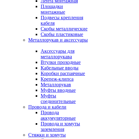
Лента монтажная
Площадки
монтажные
Подвесы крепления
кабеля
Скобы металлические
Скобы пластиковые
Металлорукав и аксессуары
Аксессуары для
металлорукава
Втулки проходные
Кабельные вводы
Коробки распаячные
Крепеж-клипса
Металлорукав
Муфты вводные
Муфты
соединительные
Провода и кабели
Провода
аккумуляторные
Провода и хомуты
заземления
Стяжки и хомуты