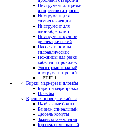
пробивки отверстий
Инструмент для резки
и опрессовки тросов
Инструмент для
снятия изоляции
Инструмент для
шинообработки
Инструмент ручной
диэлектрический
Насосы и помпы
гидравлические
Ножницы для резки
кабелей и проводов
Электромонтажный
инструмент прочий
+ ЕЩЕ 1
Бирки, маркеры и пломбы
Бирки и маркировка
Пломбы
Крепеж провода и кабеля
U-образные болты
Бандаж спиральный
Дюбель-хомуты
Зажимы заземления
Крепеж ремешковый