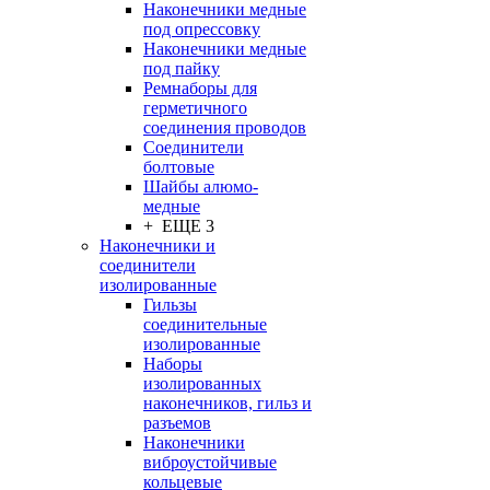
Наконечники медные
под опрессовку
Наконечники медные
под пайку
Ремнаборы для
герметичного
соединения проводов
Соединители
болтовые
Шайбы алюмо-
медные
+ ЕЩЕ 3
Наконечники и
соединители
изолированные
Гильзы
соединительные
изолированные
Наборы
изолированных
наконечников, гильз и
разъемов
Наконечники
виброустойчивые
кольцевые