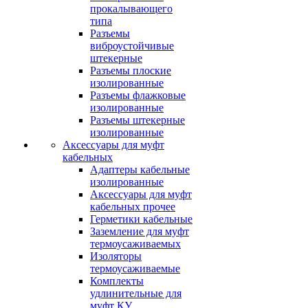
прокалывающего
типа
Разъемы
виброустойчивые
штекерные
Разъемы плоские
изолированные
Разъемы флажковые
изолированные
Разъемы штекерные
изолированные
Аксессуары для муфт
кабельных
Адаптеры кабельные
изолированные
Аксессуары для муфт
кабельных прочее
Герметики кабельные
Заземление для муфт
термоусаживаемых
Изоляторы
термоусаживаемые
Комплекты
удлинительные для
муфт КУ