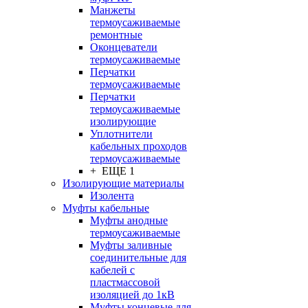
Манжеты
термоусаживаемые
ремонтные
Оконцеватели
термоусаживаемые
Перчатки
термоусаживаемые
Перчатки
термоусаживаемые
изолирующие
Уплотнители
кабельных проходов
термоусаживаемые
+ ЕЩЕ 1
Изолирующие материалы
Изолента
Муфты кабельные
Муфты анодные
термоусаживаемые
Муфты заливные
соединительные для
кабелей с
пластмассовой
изоляцией до 1кВ
Муфты концевые для