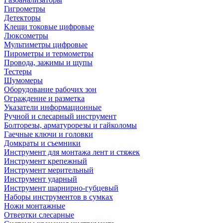
Гигрометры
Детекторы
Клещи токовые цифровые
Люксометры
Мультиметры цифровые
Пирометры и термометры
Провода, зажимы и щупы
Тестеры
Шумомеры
Оборудование рабочих зон
Ограждение и разметка
Указатели информационные
Ручной и слесарный инструмент
Болторезы, арматурорезы и гайколомы
Гаечные ключи и головки
Домкраты и съемники
Инструмент для монтажа лент и стяжек
Инструмент крепежный
Инструмент мерительный
Инструмент ударный
Инструмент шарнирно-губцевый
Наборы инструментов в сумках
Ножи монтажные
Отвертки слесарные