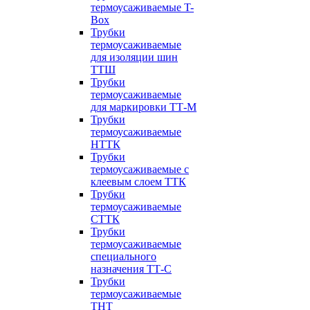
термоусаживаемые T-
Box
Трубки
термоусаживаемые
для изоляции шин
ТТШ
Трубки
термоусаживаемые
для маркировки ТТ-М
Трубки
термоусаживаемые
НTТК
Трубки
термоусаживаемые с
клеевым слоем TТК
Трубки
термоусаживаемые
СTТК
Трубки
термоусаживаемые
специального
назначения ТТ-С
Трубки
термоусаживаемые
ТНТ