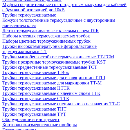
Муфты соединительные со стандартным кожухом для кабелей
с бумажной изоляцией до 10кВ
Трубки термоусаживаемые
Кожухи толстостенные термоусадочные с двусторонним
нанесением клея
Ленты термоусаживаемые с клеевым слоем ТЛК
Наборы клеевых термоусаживаемых трубок
Наборы цветных термоусаживаемых трубок
Трубки высокотемпературные фторопластовые
термоусаживаемые ТТ
Трубки маслобензостойкие термоусаживаемые ТТ-ГСМ
Трубки прозрачные термоусаживаемые трубки KST
Трубки среднестенные термоусаживаемые ТСТ
Трубки термоусаживаемые T-Box
Трубки термоусаживаемые для изоляции шин ТТШ
Трубки термоусаживаемые для маркировки ТТ-М
Трубки термоусаживаемые НTТК
Трубки термоусаживаемые с клеевым слоем TТК
Трубки термоусаживаемые СTТК
Трубки термоусаживаемые специального назначения ТТ-С
Трубки термоусаживаемые ТНТ
Трубки термоусаживаемые ТУТ
Оборудование и инструмент
Контрольно-измерительные приборы
Газоанализаторы