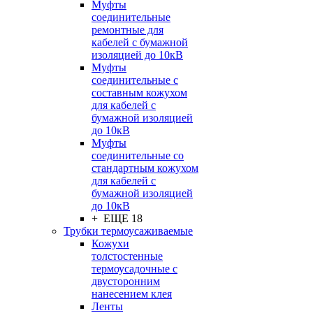
Муфты
соединительные
ремонтные для
кабелей с бумажной
изоляцией до 10кВ
Муфты
соединительные с
составным кожухом
для кабелей с
бумажной изоляцией
до 10кВ
Муфты
соединительные со
стандартным кожухом
для кабелей с
бумажной изоляцией
до 10кВ
+ ЕЩЕ 18
Трубки термоусаживаемые
Кожухи
толстостенные
термоусадочные с
двусторонним
нанесением клея
Ленты