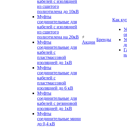
кабелей с изоляцией
из сшитого
полиэтилена до 10кВ
Муфты
Как ку
соединительные для
кабелей с изоляцией
У
из сшитого
о
полиэтилена на 20кВ
Бренды
У
Муфты
Акции
д
соединительные для
Г
кабелей с
н
пластмассовой
изоляцией до 1кВ
Муфты
соединительные для
кабелей с
пластмассовой
изоляцией до 6 кВ
Муфты
соединительные для
кабелей с резиновой
изоляцией до 1кВ
Муфты
соединительные мини
до 0,4 кВ