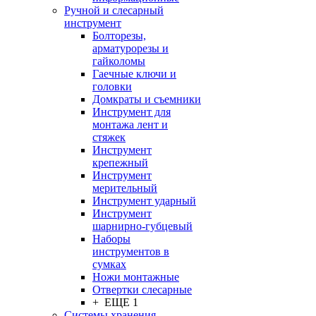
Ручной и слесарный
инструмент
Болторезы,
арматурорезы и
гайколомы
Гаечные ключи и
головки
Домкраты и съемники
Инструмент для
монтажа лент и
стяжек
Инструмент
крепежный
Инструмент
мерительный
Инструмент ударный
Инструмент
шарнирно-губцевый
Наборы
инструментов в
сумках
Ножи монтажные
Отвертки слесарные
+ ЕЩЕ 1
Системы хранения