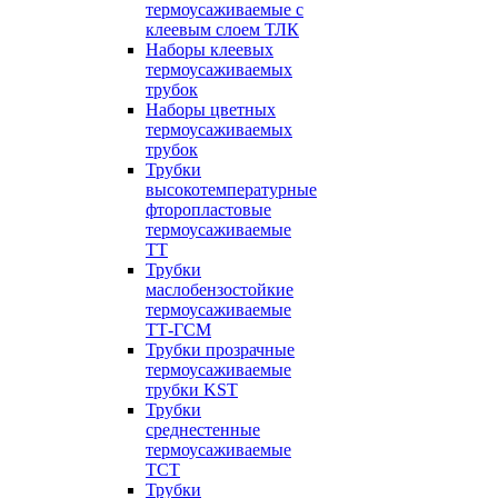
термоусаживаемые с
клеевым слоем ТЛК
Наборы клеевых
термоусаживаемых
трубок
Наборы цветных
термоусаживаемых
трубок
Трубки
высокотемпературные
фторопластовые
термоусаживаемые
ТТ
Трубки
маслобензостойкие
термоусаживаемые
ТТ-ГСМ
Трубки прозрачные
термоусаживаемые
трубки KST
Трубки
среднестенные
термоусаживаемые
ТСТ
Трубки