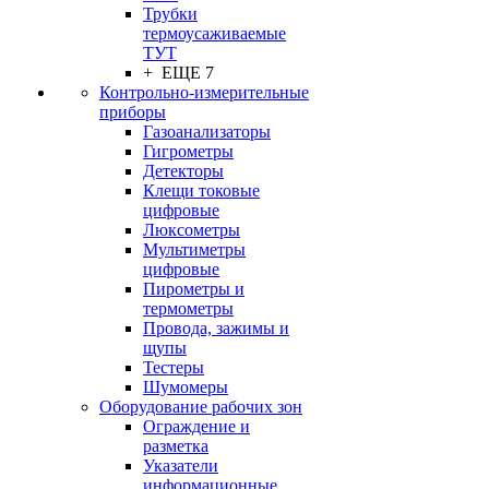
Трубки
термоусаживаемые
ТУТ
+ ЕЩЕ 7
Контрольно-измерительные
приборы
Газоанализаторы
Гигрометры
Детекторы
Клещи токовые
цифровые
Люксометры
Мультиметры
цифровые
Пирометры и
термометры
Провода, зажимы и
щупы
Тестеры
Шумомеры
Оборудование рабочих зон
Ограждение и
разметка
Указатели
информационные