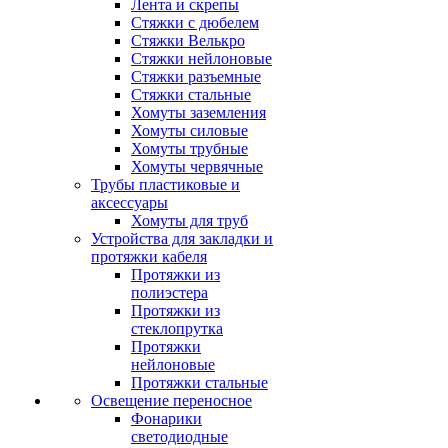
Лента и скрепы
Стяжки c дюбелем
Стяжки Велькро
Стяжки нейлоновые
Стяжки разъемные
Стяжки стальные
Хомуты заземления
Хомуты силовые
Хомуты трубные
Хомуты червячные
Трубы пластиковые и
аксессуары
Хомуты для труб
Устройства для закладки и
протяжки кабеля
Протяжки из
полиэстера
Протяжки из
стеклопрутка
Протяжки
нейлоновые
Протяжки стальные
Освещение переносное
Фонарики
светодиодные