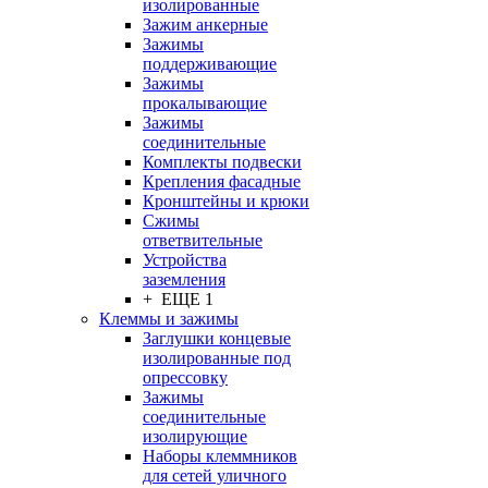
изолированные
Зажим анкерные
Зажимы
поддерживающие
Зажимы
прокалывающие
Зажимы
соединительные
Комплекты подвески
Крепления фасадные
Кронштейны и крюки
Сжимы
ответвительные
Устройства
заземления
+ ЕЩЕ 1
Клеммы и зажимы
Заглушки концевые
изолированные под
опрессовку
Зажимы
соединительные
изолирующие
Наборы клеммников
для сетей уличного