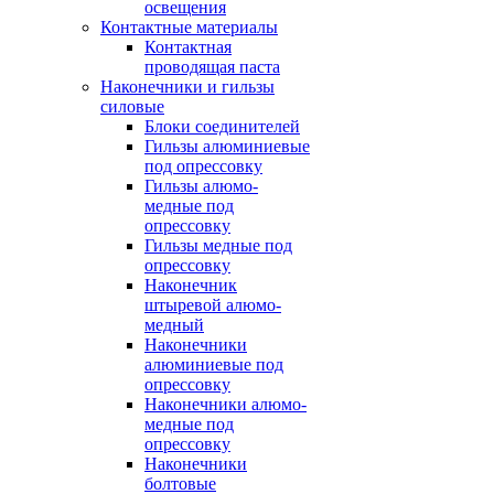
освещения
Контактные материалы
Контактная
проводящая паста
Наконечники и гильзы
силовые
Блоки соединителей
Гильзы алюминиевые
под опрессовку
Гильзы алюмо-
медные под
опрессовку
Гильзы медные под
опрессовку
Наконечник
штыревой алюмо-
медный
Наконечники
алюминиевые под
опрессовку
Наконечники алюмо-
медные под
опрессовку
Наконечники
болтовые