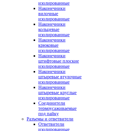
изолированные
Наконечники
вилочные
изолированные
Наконечники
кольцевые
изолированные
Наконечники
крюковые
изолированные
Наконечники
штифтовые плоские
изолированные
Наконечники
штыревые втулочные
изолированные
Наконечники
штыревые круглые
изолированные
Соединители
термоусаживаемые
под пайку
Разъемы и ответвители
Ответвители
изолированные