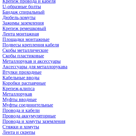
Крепеж провода и кабеля
U-образные болты
Бандаж спиральный
Дюбель-хомуты
Зажимы заземления
Крепеж ремешковый
Лента монтажная
Площадки монтажные
Подвесы крепления кабеля
Скобы металлические
Скобы пластиковые
Металлорукав и аксессуары
Аксессуары для металлорукава
Втулки проходные
Кабельные вводы
Коробки распаячные
Крепеж-клипса
Металлорукав
Муфты вводные
Муфты соединительные
Провода и кабели
Провода аккумуляторные
Провода и хомуты заземления
Стяжки и хомуты
Лента и скрепы