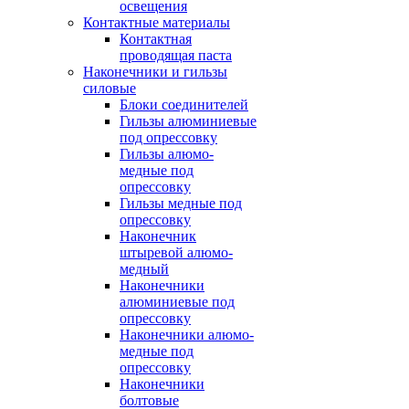
освещения
Контактные материалы
Контактная
проводящая паста
Наконечники и гильзы
силовые
Блоки соединителей
Гильзы алюминиевые
под опрессовку
Гильзы алюмо-
медные под
опрессовку
Гильзы медные под
опрессовку
Наконечник
штыревой алюмо-
медный
Наконечники
алюминиевые под
опрессовку
Наконечники алюмо-
медные под
опрессовку
Наконечники
болтовые