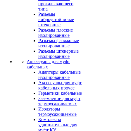
прокалывающего
типа
Разъемы
виброустойчивые
штекерные
Разъемы плоские
изолированные
Разъемы флажковые
изолированные
Разъемы штекерные
изолированные
Аксессуары для муфт
кабельных
Адаптеры кабельные
изолированные
Аксессуары для муфт
кабельных прочее
Герметики кабельные
Заземление для муфт
термоусаживаемых
Изоляторы
термоусаживаемые
Комплекты
удлинительные для
муфт КУ