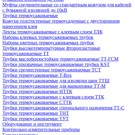
Муфты соединительные со стандартным кожухом для кабелей
с бумажной изоляцией до 10кВ
Трубки термоусаживаемые
Кожухи толстостенные термоусадочные с двусторонним
нанесением клея
Ленты термоусаживаемые с клеевым слоем ТЛК
Наборы клеевых термоусаживаемых трубок
Наборы цветных термоусаживаемых трубок
Трубки высокотемпературные фторопластовые
термоусаживаемые ТТ
Трубки маслобензостойкие термоусаживаемые ТТ-ГСМ
Трубки прозрачные термоусаживаемые трубки KST
Трубки среднестенные термоусаживаемые ТСТ
Трубки термоусаживаемые T-Box
Трубки термоусаживаемые для изоляции шин ТТШ
Трубки термоусаживаемые для маркировки ТТ-М
Трубки термоусаживаемые НTТК
Трубки термоусаживаемые с клеевым слоем TТК
Трубки термоусаживаемые СTТК
Трубки термоусаживаемые специального назначения ТТ-С
Трубки термоусаживаемые ТНТ
Трубки термоусаживаемые ТУТ
Оборудование и инструмент
Контрольно-измерительные приборы
Газоанализаторы