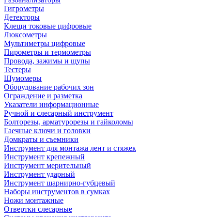
Гигрометры
Детекторы
Клещи токовые цифровые
Люксометры
Мультиметры цифровые
Пирометры и термометры
Провода, зажимы и щупы
Тестеры
Шумомеры
Оборудование рабочих зон
Ограждение и разметка
Указатели информационные
Ручной и слесарный инструмент
Болторезы, арматурорезы и гайколомы
Гаечные ключи и головки
Домкраты и съемники
Инструмент для монтажа лент и стяжек
Инструмент крепежный
Инструмент мерительный
Инструмент ударный
Инструмент шарнирно-губцевый
Наборы инструментов в сумках
Ножи монтажные
Отвертки слесарные