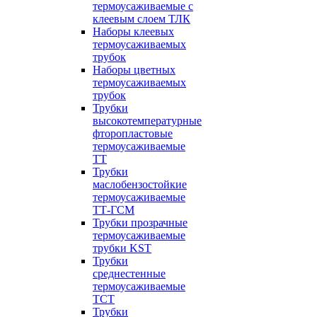
термоусаживаемые с
клеевым слоем ТЛК
Наборы клеевых
термоусаживаемых
трубок
Наборы цветных
термоусаживаемых
трубок
Трубки
высокотемпературные
фторопластовые
термоусаживаемые
ТТ
Трубки
маслобензостойкие
термоусаживаемые
ТТ-ГСМ
Трубки прозрачные
термоусаживаемые
трубки KST
Трубки
среднестенные
термоусаживаемые
ТСТ
Трубки