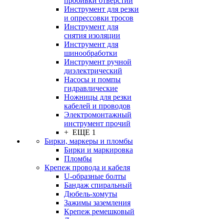
пробивки отверстий
Инструмент для резки
и опрессовки тросов
Инструмент для
снятия изоляции
Инструмент для
шинообработки
Инструмент ручной
диэлектрический
Насосы и помпы
гидравлические
Ножницы для резки
кабелей и проводов
Электромонтажный
инструмент прочий
+ ЕЩЕ 1
Бирки, маркеры и пломбы
Бирки и маркировка
Пломбы
Крепеж провода и кабеля
U-образные болты
Бандаж спиральный
Дюбель-хомуты
Зажимы заземления
Крепеж ремешковый