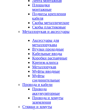
Лента монтажная
Площадки
монтажные
Подвесы крепления
кабеля
Скобы металлические
Скобы пластиковые
Металлорукав и аксессуары
Аксессуары для
металлорукава
Втулки проходные
Кабельные вводы
Коробки распаячные
Крепеж-клипса
Металлорукав
Муфты вводные
Муфты
соединительные
Провода и кабели
Провода
аккумуляторные
Провода и хомуты
заземления
Стяжки и хомуты