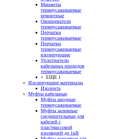
Манжеты
термоусаживаемые
ремонтные
Оконцеватели
термоусаживаемые
Перчатки
термоусаживаемые
Перчатки
термоусаживаемые
изолирующие
Уплотнители
кабельных проходов
термоусаживаемые
+ ЕЩЕ 1
Изолирующие материалы
Изолента
Муфты кабельные
Муфты анодные
термоусаживаемые
Муфты заливные
соединительные для
кабелей с
пластмассовой
изоляцией до 1кВ
Муфты концевые для