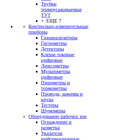
Трубки
термоусаживаемые
ТУТ
+ ЕЩЕ 7
Контрольно-измерительные
приборы
Газоанализаторы
Гигрометры
Детекторы
Клещи токовые
цифровые
Люксометры
Мультиметры
цифровые
Пирометры и
термометры
Провода, зажимы и
щупы
Тестеры
Шумомеры
Оборудование рабочих зон
Ограждение и
разметка
Указатели
информационные