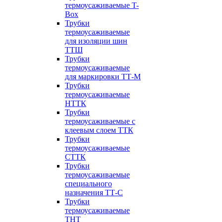
термоусаживаемые T-
Box
Трубки
термоусаживаемые
для изоляции шин
ТТШ
Трубки
термоусаживаемые
для маркировки ТТ-М
Трубки
термоусаживаемые
НTТК
Трубки
термоусаживаемые с
клеевым слоем TТК
Трубки
термоусаживаемые
СTТК
Трубки
термоусаживаемые
специального
назначения ТТ-С
Трубки
термоусаживаемые
ТНТ