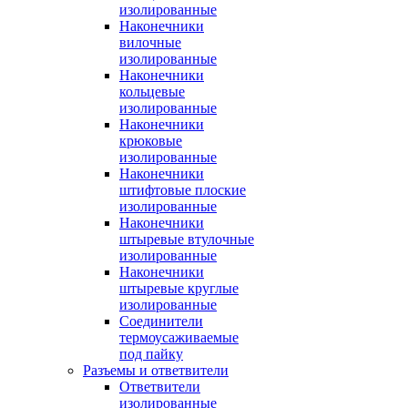
изолированные
Наконечники
вилочные
изолированные
Наконечники
кольцевые
изолированные
Наконечники
крюковые
изолированные
Наконечники
штифтовые плоские
изолированные
Наконечники
штыревые втулочные
изолированные
Наконечники
штыревые круглые
изолированные
Соединители
термоусаживаемые
под пайку
Разъемы и ответвители
Ответвители
изолированные