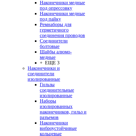
Наконечники медные
под опрессовку
Наконечники медные
под пайку
Ремнаборы для
герметичного
соединения проводов
Соединители
болтовые
Шайбы алюмо-
медные
+ ЕЩЕ 3
Наконечники и
соединители
изолированные
Гильзы
соединительные
изолированные
Наборы
изолированных
наконечников, гильз и
разъемов
Наконечники
виброустойчивые
кольцевые