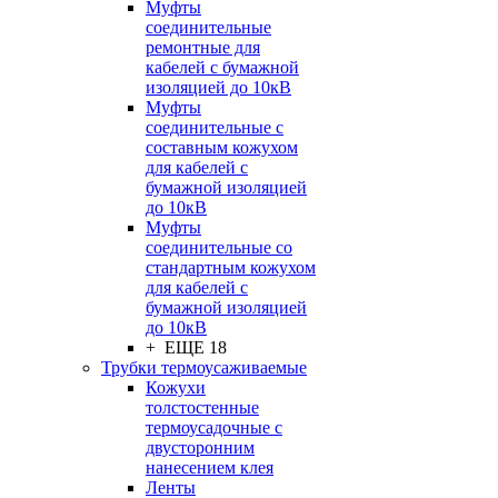
Муфты
соединительные
ремонтные для
кабелей с бумажной
изоляцией до 10кВ
Муфты
соединительные с
составным кожухом
для кабелей с
бумажной изоляцией
до 10кВ
Муфты
соединительные со
стандартным кожухом
для кабелей с
бумажной изоляцией
до 10кВ
+ ЕЩЕ 18
Трубки термоусаживаемые
Кожухи
толстостенные
термоусадочные с
двусторонним
нанесением клея
Ленты