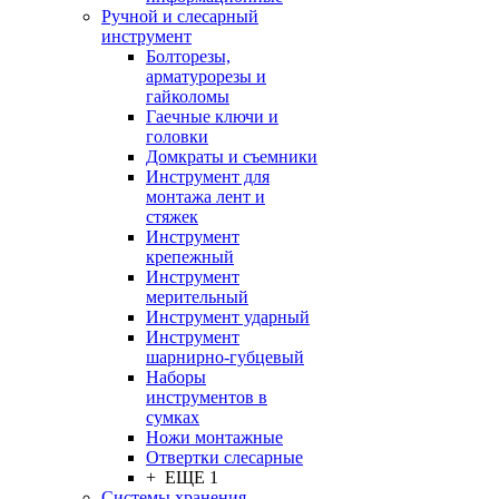
Ручной и слесарный
инструмент
Болторезы,
арматурорезы и
гайколомы
Гаечные ключи и
головки
Домкраты и съемники
Инструмент для
монтажа лент и
стяжек
Инструмент
крепежный
Инструмент
мерительный
Инструмент ударный
Инструмент
шарнирно-губцевый
Наборы
инструментов в
сумках
Ножи монтажные
Отвертки слесарные
+ ЕЩЕ 1
Системы хранения