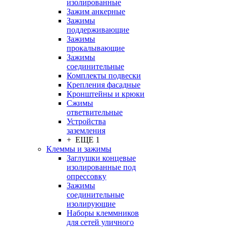
изолированные
Зажим анкерные
Зажимы
поддерживающие
Зажимы
прокалывающие
Зажимы
соединительные
Комплекты подвески
Крепления фасадные
Кронштейны и крюки
Сжимы
ответвительные
Устройства
заземления
+ ЕЩЕ 1
Клеммы и зажимы
Заглушки концевые
изолированные под
опрессовку
Зажимы
соединительные
изолирующие
Наборы клеммников
для сетей уличного