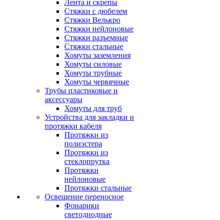
Лента и скрепы
Стяжки c дюбелем
Стяжки Велькро
Стяжки нейлоновые
Стяжки разъемные
Стяжки стальные
Хомуты заземления
Хомуты силовые
Хомуты трубные
Хомуты червячные
Трубы пластиковые и
аксессуары
Хомуты для труб
Устройства для закладки и
протяжки кабеля
Протяжки из
полиэстера
Протяжки из
стеклопрутка
Протяжки
нейлоновые
Протяжки стальные
Освещение переносное
Фонарики
светодиодные