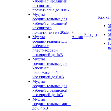
кабелей с изоляцией
из сшитого
полиэтилена до 10кВ
Муфты
Как ку
соединительные для
кабелей с изоляцией
У
из сшитого
о
полиэтилена на 20кВ
Бренды
У
Муфты
Акции
д
соединительные для
Г
кабелей с
н
пластмассовой
изоляцией до 1кВ
Муфты
соединительные для
кабелей с
пластмассовой
изоляцией до 6 кВ
Муфты
соединительные для
кабелей с резиновой
изоляцией до 1кВ
Муфты
соединительные мини
до 0,4 кВ