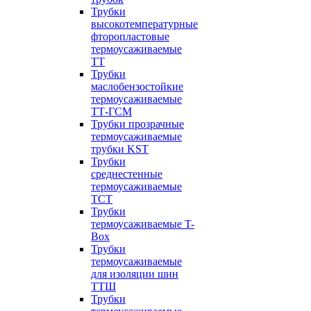
Трубки
высокотемпературные
фторопластовые
термоусаживаемые
ТТ
Трубки
маслобензостойкие
термоусаживаемые
ТТ-ГСМ
Трубки прозрачные
термоусаживаемые
трубки KST
Трубки
среднестенные
термоусаживаемые
ТСТ
Трубки
термоусаживаемые T-
Box
Трубки
термоусаживаемые
для изоляции шин
ТТШ
Трубки