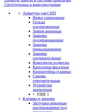
Провода, кабели и системы прокладки
Светотехника и комплектующие
Арматура для СИП
Вязки спиральные
Гильзы
изолированные
Зажим анкерные
Зажимы
поддерживающие
Зажимы
прокалывающие
Зажимы
соединительные
Комплекты подвески
Крепления фасадные
Кронштейны и крюки
Сжимы
ответвительные
Устройства
заземления
+ ЕЩЕ 1
Клеммы и зажимы
Заглушки концевые
изолированные под