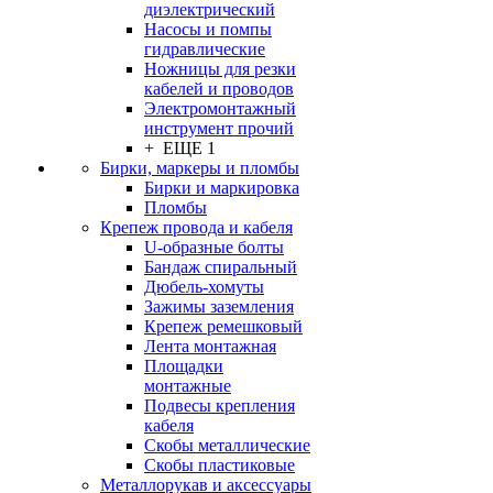
диэлектрический
Насосы и помпы
гидравлические
Ножницы для резки
кабелей и проводов
Электромонтажный
инструмент прочий
+ ЕЩЕ 1
Бирки, маркеры и пломбы
Бирки и маркировка
Пломбы
Крепеж провода и кабеля
U-образные болты
Бандаж спиральный
Дюбель-хомуты
Зажимы заземления
Крепеж ремешковый
Лента монтажная
Площадки
монтажные
Подвесы крепления
кабеля
Скобы металлические
Скобы пластиковые
Металлорукав и аксессуары