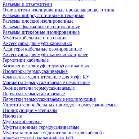
Разъемы и ответвители
Ответвители изолированные прокалывающего типа
Разъемы виброустойчивые штекерные
Разъемы плоские изолированные
Разъемы флажковые изолированные
Разъемы штекерные изолированные
Муфты кабельные и изоляция
Аксессуары для муфт кабельных
Адаптеры кабельные изолированные
Аксессуары для муфт кабельных прочее
Герметики кабельные
Заземление для муфт термоусаживаемых
Изоляторы термоусаживаемые
Комплекты удлинительные для муфт КУ
Манжеты термоусаживаемые ремонтные
Оконцеватели термоусаживаемые
Перчатки термоусаживаемые
Перчатки термоусаживаемые изолирующие
Уплотнители кабельных проходов термоусаживаемые
Изолирующие материалы
Изолента
Муфты кабельные
Муфты анодные термоусаживаемые
Муфты заливные соединительные для кабелей с
пластмассовой изоляцией до 1кВ