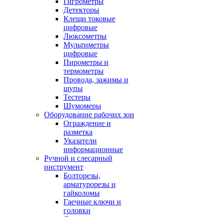
Гигрометры
Детекторы
Клещи токовые
цифровые
Люксометры
Мультиметры
цифровые
Пирометры и
термометры
Провода, зажимы и
щупы
Тестеры
Шумомеры
Оборудование рабочих зон
Ограждение и
разметка
Указатели
информационные
Ручной и слесарный
инструмент
Болторезы,
арматурорезы и
гайколомы
Гаечные ключи и
головки