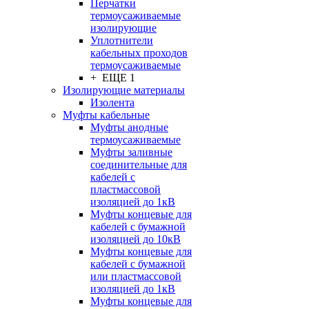
Перчатки
термоусаживаемые
изолирующие
Уплотнители
кабельных проходов
термоусаживаемые
+ ЕЩЕ 1
Изолирующие материалы
Изолента
Муфты кабельные
Муфты анодные
термоусаживаемые
Муфты заливные
соединительные для
кабелей с
пластмассовой
изоляцией до 1кВ
Муфты концевые для
кабелей с бумажной
изоляцией до 10кВ
Муфты концевые для
кабелей с бумажной
или пластмассовой
изоляцией до 1кВ
Муфты концевые для