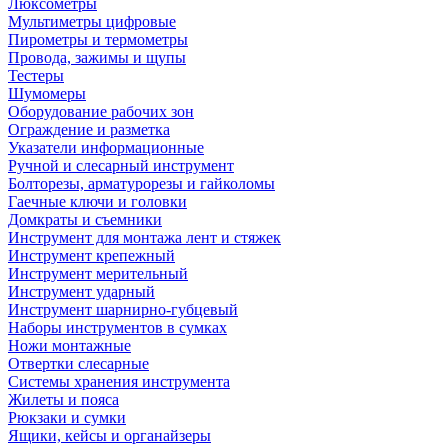
Люксометры
Мультиметры цифровые
Пирометры и термометры
Провода, зажимы и щупы
Тестеры
Шумомеры
Оборудование рабочих зон
Ограждение и разметка
Указатели информационные
Ручной и слесарный инструмент
Болторезы, арматурорезы и гайколомы
Гаечные ключи и головки
Домкраты и съемники
Инструмент для монтажа лент и стяжек
Инструмент крепежный
Инструмент мерительный
Инструмент ударный
Инструмент шарнирно-губцевый
Наборы инструментов в сумках
Ножи монтажные
Отвертки слесарные
Системы хранения инструмента
Жилеты и пояса
Рюкзаки и сумки
Ящики, кейсы и органайзеры