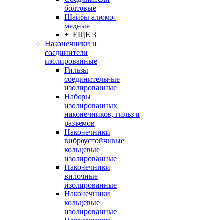
болтовые
Шайбы алюмо-
медные
+ ЕЩЕ 3
Наконечники и
соединители
изолированные
Гильзы
соединительные
изолированные
Наборы
изолированных
наконечников, гильз и
разъемов
Наконечники
виброустойчивые
кольцевые
изолированные
Наконечники
вилочные
изолированные
Наконечники
кольцевые
изолированные