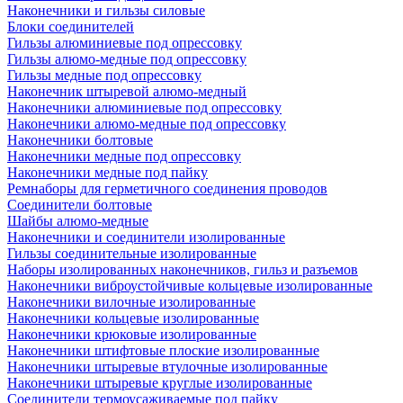
Наконечники и гильзы силовые
Блоки соединителей
Гильзы алюминиевые под опрессовку
Гильзы алюмо-медные под опрессовку
Гильзы медные под опрессовку
Наконечник штыревой алюмо-медный
Наконечники алюминиевые под опрессовку
Наконечники алюмо-медные под опрессовку
Наконечники болтовые
Наконечники медные под опрессовку
Наконечники медные под пайку
Ремнаборы для герметичного соединения проводов
Соединители болтовые
Шайбы алюмо-медные
Наконечники и соединители изолированные
Гильзы соединительные изолированные
Наборы изолированных наконечников, гильз и разъемов
Наконечники виброустойчивые кольцевые изолированные
Наконечники вилочные изолированные
Наконечники кольцевые изолированные
Наконечники крюковые изолированные
Наконечники штифтовые плоские изолированные
Наконечники штыревые втулочные изолированные
Наконечники штыревые круглые изолированные
Соединители термоусаживаемые под пайку