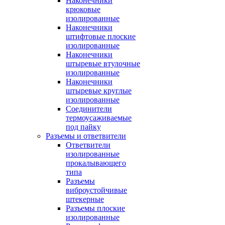
Наконечники
крюковые
изолированные
Наконечники
штифтовые плоские
изолированные
Наконечники
штыревые втулочные
изолированные
Наконечники
штыревые круглые
изолированные
Соединители
термоусаживаемые
под пайку
Разъемы и ответвители
Ответвители
изолированные
прокалывающего
типа
Разъемы
виброустойчивые
штекерные
Разъемы плоские
изолированные