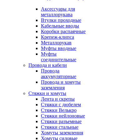
Аксессуары для
металлорукава
Втулки проходные
Кабельные вводы
Коробки распаячные
Крепеж-клипса
Металлорукав
Муфты вводные
Муфты
соединительные
Провода и кабели
Провода
аккумуляторные
Провода и хомуты
заземления
Стяжки и хомуты
Лента и скрепы
Стяжки c дюбелем
Стяжки Велькро
Стяжки нейлоновые
Стяжки разъемные
Стяжки стальные
Хомуты заземления
Хомуты силовые