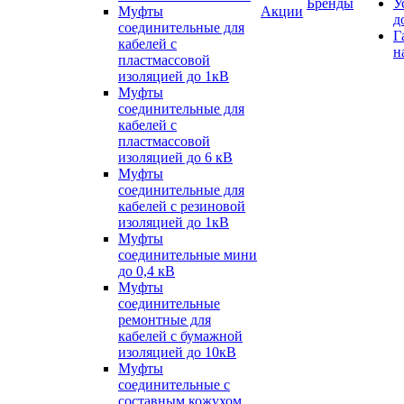
Бренды
У
Муфты
Акции
д
соединительные для
Г
кабелей с
н
пластмассовой
изоляцией до 1кВ
Муфты
соединительные для
кабелей с
пластмассовой
изоляцией до 6 кВ
Муфты
соединительные для
кабелей с резиновой
изоляцией до 1кВ
Муфты
соединительные мини
до 0,4 кВ
Муфты
соединительные
ремонтные для
кабелей с бумажной
изоляцией до 10кВ
Муфты
соединительные с
составным кожухом