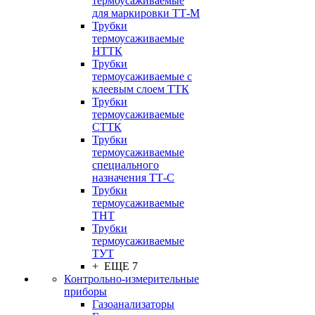
термоусаживаемые
для маркировки ТТ-М
Трубки
термоусаживаемые
НTТК
Трубки
термоусаживаемые с
клеевым слоем TТК
Трубки
термоусаживаемые
СTТК
Трубки
термоусаживаемые
специального
назначения ТТ-С
Трубки
термоусаживаемые
ТНТ
Трубки
термоусаживаемые
ТУТ
+ ЕЩЕ 7
Контрольно-измерительные
приборы
Газоанализаторы