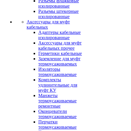
Разъемы флажковые
изолированные
Разъемы штекерные
изолированные
Аксессуары для муфт
кабельных
Адаптеры кабельные
изолированные
Аксессуары для муфт
кабельных прочее
Герметики кабельные
Заземление для муфт
термоусаживаемых
Изоляторы
термоусаживаемые
Комплекты
удлинительные для
муфт КУ
Манжеты
термоусаживаемые
ремонтные
Оконцеватели
термоусаживаемые
Перчатки
термоусаживаемые