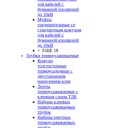
для кабелей с
бумажной изоляцией
до 10кВ
Муфты
соединительные со
стандартным кожухом
для кабелей с
бумажной изоляцией
до 10кВ
+ ЕЩЕ 18
Трубки термоусаживаемые
Кожухи
толстостенные
термоусадочные с
двусторонним
нанесением клея
Ленты
термоусаживаемые с
клеевым слоем ТЛК
Наборы клеевых
термоусаживаемых
трубок
Наборы цветных
термоусаживаемых
трубок