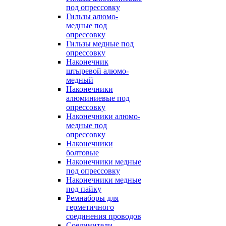
под опрессовку
Гильзы алюмо-
медные под
опрессовку
Гильзы медные под
опрессовку
Наконечник
штыревой алюмо-
медный
Наконечники
алюминиевые под
опрессовку
Наконечники алюмо-
медные под
опрессовку
Наконечники
болтовые
Наконечники медные
под опрессовку
Наконечники медные
под пайку
Ремнаборы для
герметичного
соединения проводов
Соединители