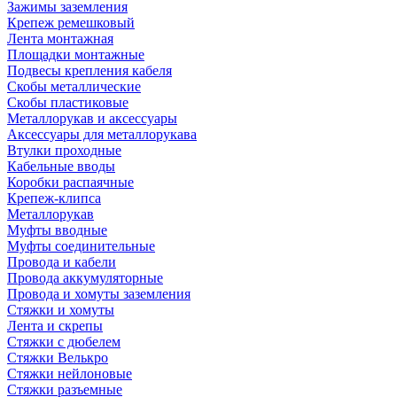
Зажимы заземления
Крепеж ремешковый
Лента монтажная
Площадки монтажные
Подвесы крепления кабеля
Скобы металлические
Скобы пластиковые
Металлорукав и аксессуары
Аксессуары для металлорукава
Втулки проходные
Кабельные вводы
Коробки распаячные
Крепеж-клипса
Металлорукав
Муфты вводные
Муфты соединительные
Провода и кабели
Провода аккумуляторные
Провода и хомуты заземления
Стяжки и хомуты
Лента и скрепы
Стяжки c дюбелем
Стяжки Велькро
Стяжки нейлоновые
Стяжки разъемные