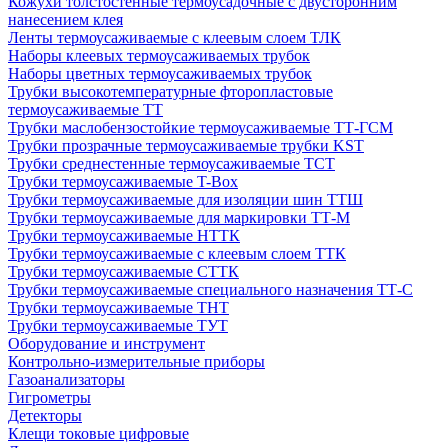
Кожухи толстостенные термоусадочные с двусторонним
нанесением клея
Ленты термоусаживаемые с клеевым слоем ТЛК
Наборы клеевых термоусаживаемых трубок
Наборы цветных термоусаживаемых трубок
Трубки высокотемпературные фторопластовые
термоусаживаемые ТТ
Трубки маслобензостойкие термоусаживаемые ТТ-ГСМ
Трубки прозрачные термоусаживаемые трубки KST
Трубки среднестенные термоусаживаемые ТСТ
Трубки термоусаживаемые T-Box
Трубки термоусаживаемые для изоляции шин ТТШ
Трубки термоусаживаемые для маркировки ТТ-М
Трубки термоусаживаемые НTТК
Трубки термоусаживаемые с клеевым слоем TТК
Трубки термоусаживаемые СTТК
Трубки термоусаживаемые специального назначения ТТ-С
Трубки термоусаживаемые ТНТ
Трубки термоусаживаемые ТУТ
Оборудование и инструмент
Контрольно-измерительные приборы
Газоанализаторы
Гигрометры
Детекторы
Клещи токовые цифровые