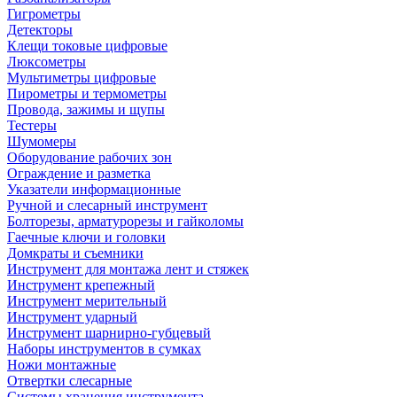
Гигрометры
Детекторы
Клещи токовые цифровые
Люксометры
Мультиметры цифровые
Пирометры и термометры
Провода, зажимы и щупы
Тестеры
Шумомеры
Оборудование рабочих зон
Ограждение и разметка
Указатели информационные
Ручной и слесарный инструмент
Болторезы, арматурорезы и гайколомы
Гаечные ключи и головки
Домкраты и съемники
Инструмент для монтажа лент и стяжек
Инструмент крепежный
Инструмент мерительный
Инструмент ударный
Инструмент шарнирно-губцевый
Наборы инструментов в сумках
Ножи монтажные
Отвертки слесарные
Системы хранения инструмента