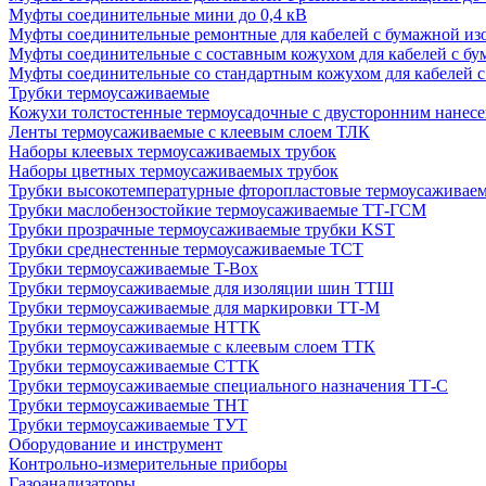
Муфты соединительные мини до 0,4 кВ
Муфты соединительные ремонтные для кабелей с бумажной из
Муфты соединительные с составным кожухом для кабелей с бу
Муфты соединительные со стандартным кожухом для кабелей с
Трубки термоусаживаемые
Кожухи толстостенные термоусадочные с двусторонним нанесе
Ленты термоусаживаемые с клеевым слоем ТЛК
Наборы клеевых термоусаживаемых трубок
Наборы цветных термоусаживаемых трубок
Трубки высокотемпературные фторопластовые термоусаживае
Трубки маслобензостойкие термоусаживаемые ТТ-ГСМ
Трубки прозрачные термоусаживаемые трубки KST
Трубки среднестенные термоусаживаемые ТСТ
Трубки термоусаживаемые T-Box
Трубки термоусаживаемые для изоляции шин ТТШ
Трубки термоусаживаемые для маркировки ТТ-М
Трубки термоусаживаемые НTТК
Трубки термоусаживаемые с клеевым слоем TТК
Трубки термоусаживаемые СTТК
Трубки термоусаживаемые специального назначения ТТ-С
Трубки термоусаживаемые ТНТ
Трубки термоусаживаемые ТУТ
Оборудование и инструмент
Контрольно-измерительные приборы
Газоанализаторы