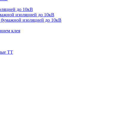
оляцией до 10кВ
мажной изоляцией до 10кВ
 бумажной изоляцией до 10кВ
нием клея
мые ТТ