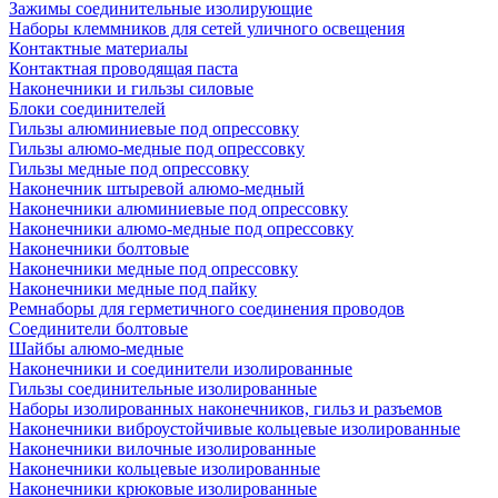
Зажимы соединительные изолирующие
Наборы клеммников для сетей уличного освещения
Контактные материалы
Контактная проводящая паста
Наконечники и гильзы силовые
Блоки соединителей
Гильзы алюминиевые под опрессовку
Гильзы алюмо-медные под опрессовку
Гильзы медные под опрессовку
Наконечник штыревой алюмо-медный
Наконечники алюминиевые под опрессовку
Наконечники алюмо-медные под опрессовку
Наконечники болтовые
Наконечники медные под опрессовку
Наконечники медные под пайку
Ремнаборы для герметичного соединения проводов
Соединители болтовые
Шайбы алюмо-медные
Наконечники и соединители изолированные
Гильзы соединительные изолированные
Наборы изолированных наконечников, гильз и разъемов
Наконечники виброустойчивые кольцевые изолированные
Наконечники вилочные изолированные
Наконечники кольцевые изолированные
Наконечники крюковые изолированные