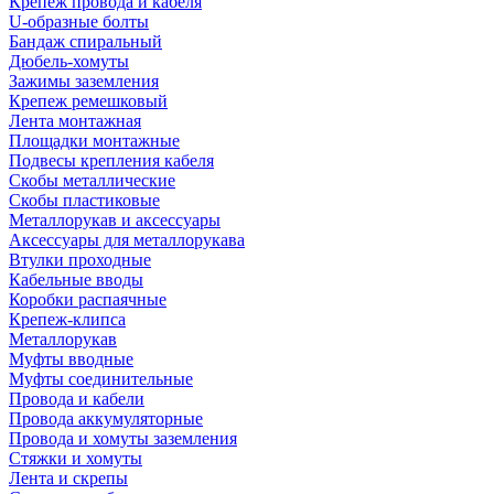
Крепеж провода и кабеля
U-образные болты
Бандаж спиральный
Дюбель-хомуты
Зажимы заземления
Крепеж ремешковый
Лента монтажная
Площадки монтажные
Подвесы крепления кабеля
Скобы металлические
Скобы пластиковые
Металлорукав и аксессуары
Аксессуары для металлорукава
Втулки проходные
Кабельные вводы
Коробки распаячные
Крепеж-клипса
Металлорукав
Муфты вводные
Муфты соединительные
Провода и кабели
Провода аккумуляторные
Провода и хомуты заземления
Стяжки и хомуты
Лента и скрепы