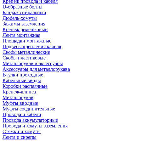
Крепеж провода и кабеля
U-образные болты
Бандаж спиральный
Дюбель-хомуты
Зажимы заземления
Крепеж ремешковый
Лента монтажная
Площадки монтажные
Подвесы крепления кабеля
Скобы металлические
Скобы пластиковые
Металлорукав и аксессуары
Аксессуары для металлорукава
Втулки проходные
Кабельные вводы
Коробки распаячные
Крепеж-клипса
Металлорукав
Муфты вводные
Муфты соединительные
Провода и кабели
Провода аккумуляторные
Провода и хомуты заземления
Стяжки и хомуты
Лента и скрепы