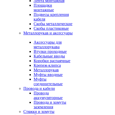
Лента монтажная
Площадки
монтажные
Подвесы крепления
кабеля
Скобы металлические
Скобы пластиковые
Металлорукав и аксессуары
Аксессуары для
металлорукава
Втулки проходные
Кабельные вводы
Коробки распаячные
Крепеж-клипса
Металлорукав
Муфты вводные
Муфты
соединительные
Провода и кабели
Провода
аккумуляторные
Провода и хомуты
заземления
Стяжки и хомуты