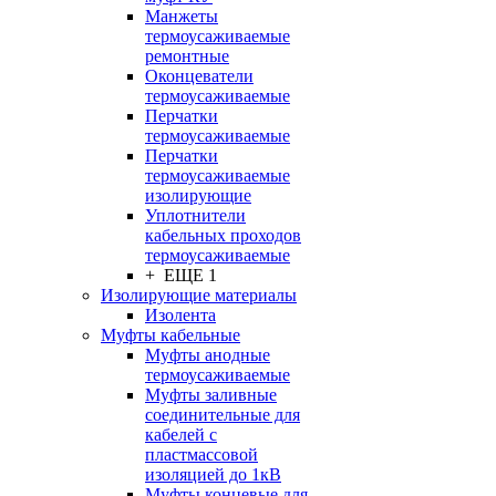
Манжеты
термоусаживаемые
ремонтные
Оконцеватели
термоусаживаемые
Перчатки
термоусаживаемые
Перчатки
термоусаживаемые
изолирующие
Уплотнители
кабельных проходов
термоусаживаемые
+ ЕЩЕ 1
Изолирующие материалы
Изолента
Муфты кабельные
Муфты анодные
термоусаживаемые
Муфты заливные
соединительные для
кабелей с
пластмассовой
изоляцией до 1кВ
Муфты концевые для