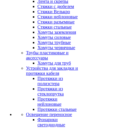
Лента и скрепы
Стяжки c дюбелем
Стяжки Велькро
Стяжки нейлоновые
Стяжки разъемные
Стяжки стальные
Хомуты заземления
Хомуты силовые
Хомуты трубные
Хомуты червячные
Трубы пластиковые и
аксессуары
Хомуты для труб
Устройства для закладки и
протяжки кабеля
Протяжки из
полиэстера
Протяжки из
стеклопрутка
Протяжки
нейлоновые
Протяжки стальные
Освещение переносное
Фонарики
светодиодные