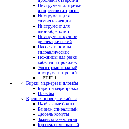
пробивки отверстий
Инструмент для резки
и опрессовки тросов
Инструмент для
снятия изоляции
Инструмент для
шинообработки
Инструмент ручной
диэлектрический
Насосы и помпы
гидравлические
Ножницы для резки
кабелей и проводов
Электромонтажный
инструмент прочий
+ ЕЩЕ 1
Бирки, маркеры и пломбы
Бирки и маркировка
Пломбы
Крепеж провода и кабеля
U-образные болты
Бандаж спиральный
Дюбель-хомуты
Зажимы заземления
Крепеж ремешковый