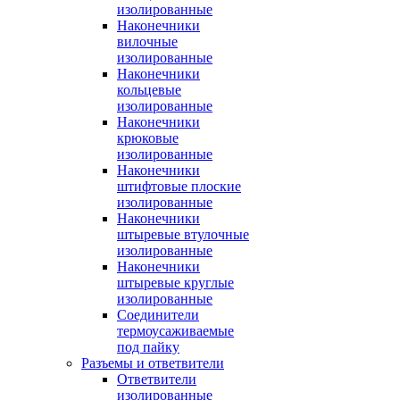
изолированные
Наконечники
вилочные
изолированные
Наконечники
кольцевые
изолированные
Наконечники
крюковые
изолированные
Наконечники
штифтовые плоские
изолированные
Наконечники
штыревые втулочные
изолированные
Наконечники
штыревые круглые
изолированные
Соединители
термоусаживаемые
под пайку
Разъемы и ответвители
Ответвители
изолированные