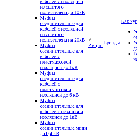
кабелей с изоляцией
из сшитого
полиэтилена до 10кВ
Муфты
Как ку
соединительные для
кабелей с изоляцией
У
из сшитого
о
полиэтилена на 20кВ
Бренды
У
Муфты
Акции
д
соединительные для
Г
кабелей с
н
пластмассовой
изоляцией до 1кВ
Муфты
соединительные для
кабелей с
пластмассовой
изоляцией до 6 кВ
Муфты
соединительные для
кабелей с резиновой
изоляцией до 1кВ
Муфты
соединительные мини
до 0,4 кВ