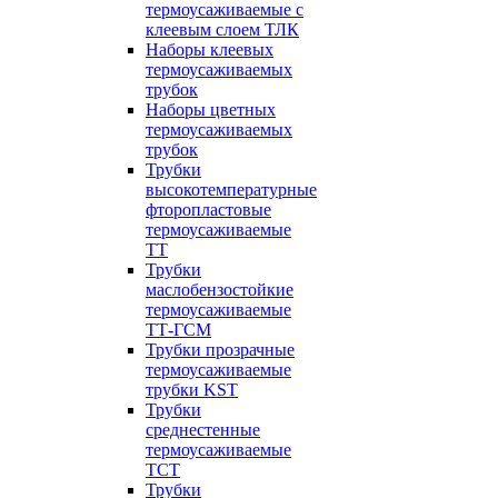
термоусаживаемые с
клеевым слоем ТЛК
Наборы клеевых
термоусаживаемых
трубок
Наборы цветных
термоусаживаемых
трубок
Трубки
высокотемпературные
фторопластовые
термоусаживаемые
ТТ
Трубки
маслобензостойкие
термоусаживаемые
ТТ-ГСМ
Трубки прозрачные
термоусаживаемые
трубки KST
Трубки
среднестенные
термоусаживаемые
ТСТ
Трубки