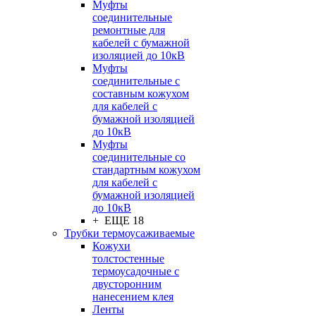
Муфты
соединительные
ремонтные для
кабелей с бумажной
изоляцией до 10кВ
Муфты
соединительные с
составным кожухом
для кабелей с
бумажной изоляцией
до 10кВ
Муфты
соединительные со
стандартным кожухом
для кабелей с
бумажной изоляцией
до 10кВ
+ ЕЩЕ 18
Трубки термоусаживаемые
Кожухи
толстостенные
термоусадочные с
двусторонним
нанесением клея
Ленты