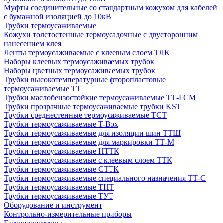
Муфты соединительные со стандартным кожухом для кабелей
с бумажной изоляцией до 10кВ
Трубки термоусаживаемые
Кожухи толстостенные термоусадочные с двусторонним
нанесением клея
Ленты термоусаживаемые с клеевым слоем ТЛК
Наборы клеевых термоусаживаемых трубок
Наборы цветных термоусаживаемых трубок
Трубки высокотемпературные фторопластовые
термоусаживаемые ТТ
Трубки маслобензостойкие термоусаживаемые ТТ-ГСМ
Трубки прозрачные термоусаживаемые трубки KST
Трубки среднестенные термоусаживаемые ТСТ
Трубки термоусаживаемые T-Box
Трубки термоусаживаемые для изоляции шин ТТШ
Трубки термоусаживаемые для маркировки ТТ-М
Трубки термоусаживаемые НTТК
Трубки термоусаживаемые с клеевым слоем TТК
Трубки термоусаживаемые СTТК
Трубки термоусаживаемые специального назначения ТТ-С
Трубки термоусаживаемые ТНТ
Трубки термоусаживаемые ТУТ
Оборудование и инструмент
Контрольно-измерительные приборы
Газоанализаторы