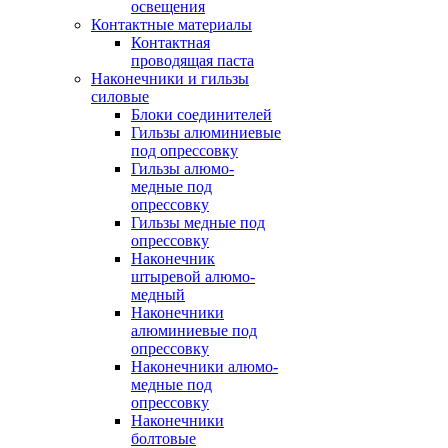
освещения
Контактные материалы
Контактная
проводящая паста
Наконечники и гильзы
силовые
Блоки соединителей
Гильзы алюминиевые
под опрессовку
Гильзы алюмо-
медные под
опрессовку
Гильзы медные под
опрессовку
Наконечник
штыревой алюмо-
медный
Наконечники
алюминиевые под
опрессовку
Наконечники алюмо-
медные под
опрессовку
Наконечники
болтовые