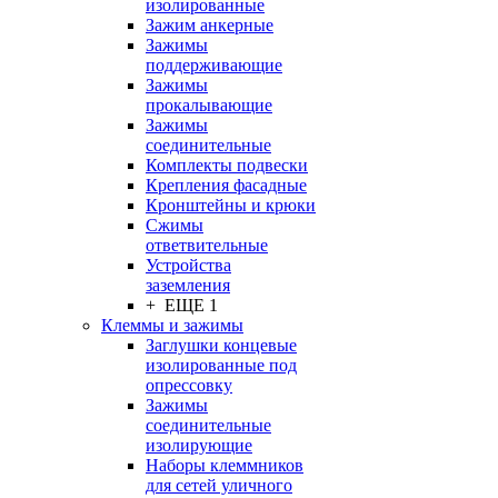
изолированные
Зажим анкерные
Зажимы
поддерживающие
Зажимы
прокалывающие
Зажимы
соединительные
Комплекты подвески
Крепления фасадные
Кронштейны и крюки
Сжимы
ответвительные
Устройства
заземления
+ ЕЩЕ 1
Клеммы и зажимы
Заглушки концевые
изолированные под
опрессовку
Зажимы
соединительные
изолирующие
Наборы клеммников
для сетей уличного