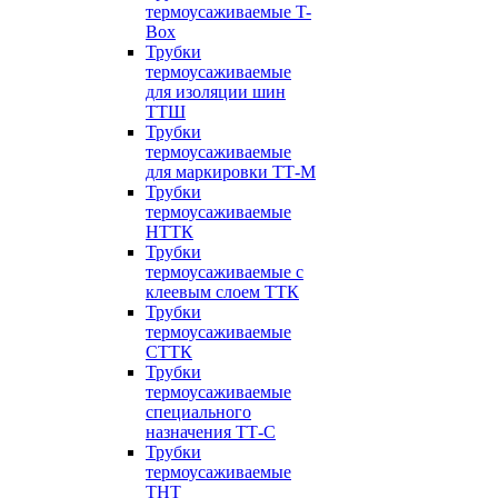
термоусаживаемые T-
Box
Трубки
термоусаживаемые
для изоляции шин
ТТШ
Трубки
термоусаживаемые
для маркировки ТТ-М
Трубки
термоусаживаемые
НTТК
Трубки
термоусаживаемые с
клеевым слоем TТК
Трубки
термоусаживаемые
СTТК
Трубки
термоусаживаемые
специального
назначения ТТ-С
Трубки
термоусаживаемые
ТНТ