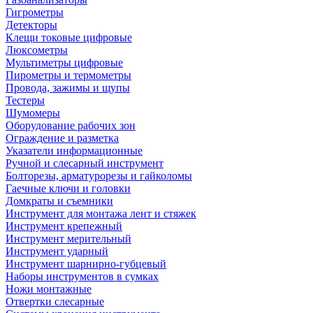
Гигрометры
Детекторы
Клещи токовые цифровые
Люксометры
Мультиметры цифровые
Пирометры и термометры
Провода, зажимы и щупы
Тестеры
Шумомеры
Оборудование рабочих зон
Ограждение и разметка
Указатели информационные
Ручной и слесарный инструмент
Болторезы, арматурорезы и гайколомы
Гаечные ключи и головки
Домкраты и съемники
Инструмент для монтажа лент и стяжек
Инструмент крепежный
Инструмент мерительный
Инструмент ударный
Инструмент шарнирно-губцевый
Наборы инструментов в сумках
Ножи монтажные
Отвертки слесарные