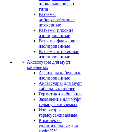
прокалывающего
типа
Разъемы
виброустойчивые
штекерные
Разъемы плоские
изолированные
Разъемы флажковые
изолированные
Разъемы штекерные
изолированные
Аксессуары для муфт
кабельных
Адаптеры кабельные
изолированные
Аксессуары для муфт
кабельных прочее
Герметики кабельные
Заземление для муфт
термоусаживаемых
Изоляторы
термоусаживаемые
Комплекты
удлинительные для
муфт КУ