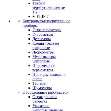
Трубки
термоусаживаемые
ТУТ
+ ЕЩЕ 7
Контрольно-измерительные
приборы
Газоанализаторы
Гигрометры
Детекторы
Клещи токовые
цифровые
Люксометры
Мультиметры
цифровые
Пирометры и
термометры
Провода, зажимы и
щупы
Тестеры
Шумомеры
Оборудование рабочих зон
Ограждение и
разметка
Указатели
информационные