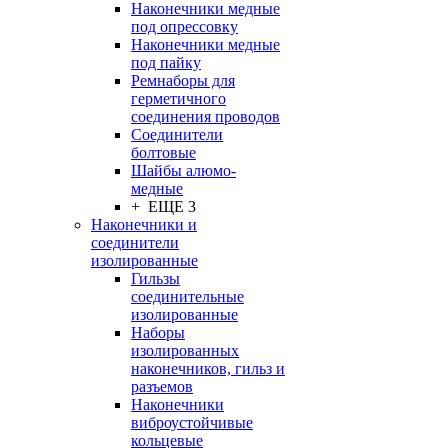
Наконечники медные
под опрессовку
Наконечники медные
под пайку
Ремнаборы для
герметичного
соединения проводов
Соединители
болтовые
Шайбы алюмо-
медные
+ ЕЩЕ 3
Наконечники и
соединители
изолированные
Гильзы
соединительные
изолированные
Наборы
изолированных
наконечников, гильз и
разъемов
Наконечники
виброустойчивые
кольцевые