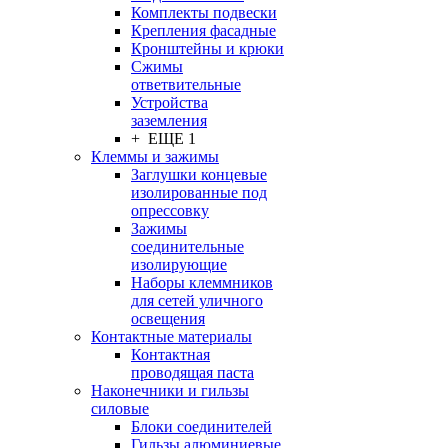
Комплекты подвески
Крепления фасадные
Кронштейны и крюки
Сжимы
ответвительные
Устройства
заземления
+ ЕЩЕ 1
Клеммы и зажимы
Заглушки концевые
изолированные под
опрессовку
Зажимы
соединительные
изолирующие
Наборы клеммников
для сетей уличного
освещения
Контактные материалы
Контактная
проводящая паста
Наконечники и гильзы
силовые
Блоки соединителей
Гильзы алюминиевые