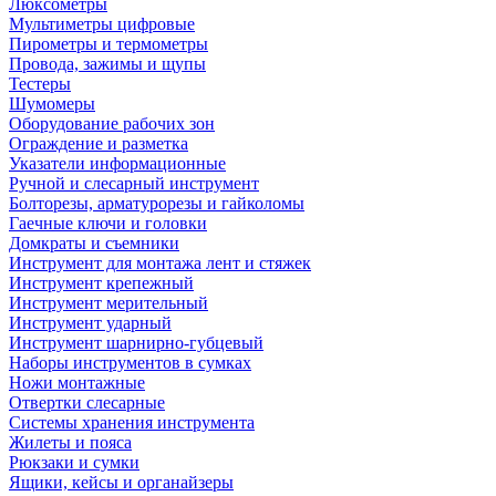
Люксометры
Мультиметры цифровые
Пирометры и термометры
Провода, зажимы и щупы
Тестеры
Шумомеры
Оборудование рабочих зон
Ограждение и разметка
Указатели информационные
Ручной и слесарный инструмент
Болторезы, арматурорезы и гайколомы
Гаечные ключи и головки
Домкраты и съемники
Инструмент для монтажа лент и стяжек
Инструмент крепежный
Инструмент мерительный
Инструмент ударный
Инструмент шарнирно-губцевый
Наборы инструментов в сумках
Ножи монтажные
Отвертки слесарные
Системы хранения инструмента
Жилеты и пояса
Рюкзаки и сумки
Ящики, кейсы и органайзеры