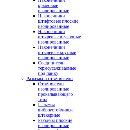
Наконечники
крюковые
изолированные
Наконечники
штифтовые плоские
изолированные
Наконечники
штыревые втулочные
изолированные
Наконечники
штыревые круглые
изолированные
Соединители
термоусаживаемые
под пайку
Разъемы и ответвители
Ответвители
изолированные
прокалывающего
типа
Разъемы
виброустойчивые
штекерные
Разъемы плоские
изолированные