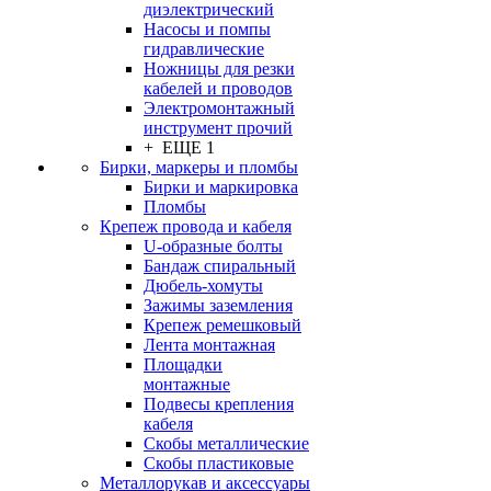
диэлектрический
Насосы и помпы
гидравлические
Ножницы для резки
кабелей и проводов
Электромонтажный
инструмент прочий
+ ЕЩЕ 1
Бирки, маркеры и пломбы
Бирки и маркировка
Пломбы
Крепеж провода и кабеля
U-образные болты
Бандаж спиральный
Дюбель-хомуты
Зажимы заземления
Крепеж ремешковый
Лента монтажная
Площадки
монтажные
Подвесы крепления
кабеля
Скобы металлические
Скобы пластиковые
Металлорукав и аксессуары