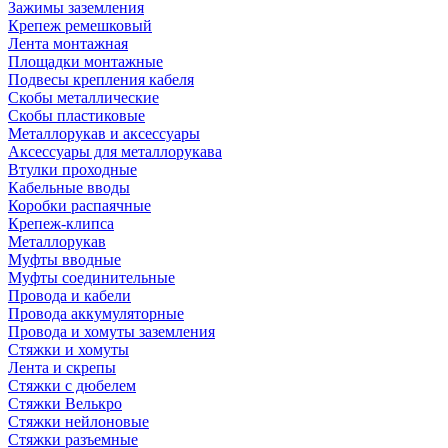
Зажимы заземления
Крепеж ремешковый
Лента монтажная
Площадки монтажные
Подвесы крепления кабеля
Скобы металлические
Скобы пластиковые
Металлорукав и аксессуары
Аксессуары для металлорукава
Втулки проходные
Кабельные вводы
Коробки распаячные
Крепеж-клипса
Металлорукав
Муфты вводные
Муфты соединительные
Провода и кабели
Провода аккумуляторные
Провода и хомуты заземления
Стяжки и хомуты
Лента и скрепы
Стяжки c дюбелем
Стяжки Велькро
Стяжки нейлоновые
Стяжки разъемные