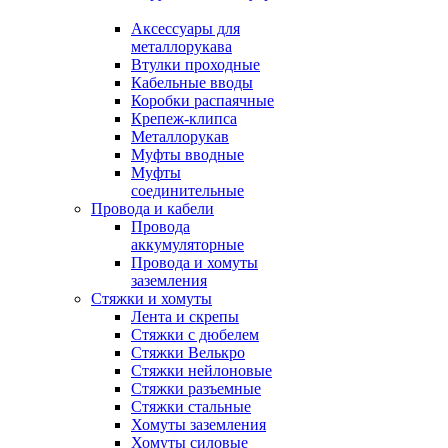
Аксессуары для
металлорукава
Втулки проходные
Кабельные вводы
Коробки распаячные
Крепеж-клипса
Металлорукав
Муфты вводные
Муфты
соединительные
Провода и кабели
Провода
аккумуляторные
Провода и хомуты
заземления
Стяжки и хомуты
Лента и скрепы
Стяжки c дюбелем
Стяжки Велькро
Стяжки нейлоновые
Стяжки разъемные
Стяжки стальные
Хомуты заземления
Хомуты силовые