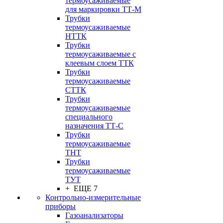
термоусаживаемые
для маркировки ТТ-М
Трубки
термоусаживаемые
НTТК
Трубки
термоусаживаемые с
клеевым слоем TТК
Трубки
термоусаживаемые
СTТК
Трубки
термоусаживаемые
специального
назначения ТТ-С
Трубки
термоусаживаемые
ТНТ
Трубки
термоусаживаемые
ТУТ
+ ЕЩЕ 7
Контрольно-измерительные
приборы
Газоанализаторы