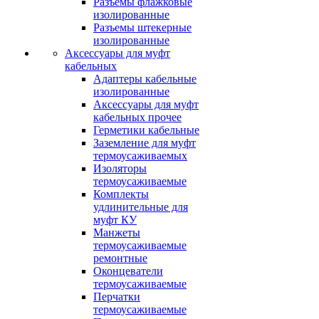
Разъемы флажковые
изолированные
Разъемы штекерные
изолированные
Аксессуары для муфт
кабельных
Адаптеры кабельные
изолированные
Аксессуары для муфт
кабельных прочее
Герметики кабельные
Заземление для муфт
термоусаживаемых
Изоляторы
термоусаживаемые
Комплекты
удлинительные для
муфт КУ
Манжеты
термоусаживаемые
ремонтные
Оконцеватели
термоусаживаемые
Перчатки
термоусаживаемые