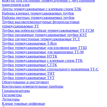
Кожухи толстостенные термоусадочные с двусторонним
нанесением клея
Ленты термоусаживаемые с клеевым слоем ТЛК
Наборы клеевых термоусаживаемых трубок
Наборы цветных термоусаживаемых трубок
Трубки высокотемпературные фторопластовые
термоусаживаемые ТТ
Трубки маслобензостойкие термоусаживаемые ТТ-ГСМ
Трубки прозрачные термоусаживаемые трубки KST
Трубки среднестенные термоусаживаемые ТСТ
Трубки термоусаживаемые T-Box
Трубки термоусаживаемые для изоляции шин ТТШ
Трубки термоусаживаемые для маркировки ТТ-М
Трубки термоусаживаемые НTТК
Трубки термоусаживаемые с клеевым слоем TТК
Трубки термоусаживаемые СTТК
Трубки термоусаживаемые специального назначения ТТ-С
Трубки термоусаживаемые ТНТ
Трубки термоусаживаемые ТУТ
Оборудование и инструмент
Контрольно-измерительные приборы
Газоанализаторы
Гигрометры
Детекторы
Клещи токовые цифровые