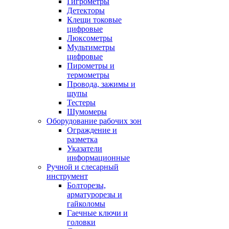
Гигрометры
Детекторы
Клещи токовые
цифровые
Люксометры
Мультиметры
цифровые
Пирометры и
термометры
Провода, зажимы и
щупы
Тестеры
Шумомеры
Оборудование рабочих зон
Ограждение и
разметка
Указатели
информационные
Ручной и слесарный
инструмент
Болторезы,
арматурорезы и
гайколомы
Гаечные ключи и
головки