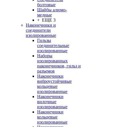
болтовые
Шайбы алюмо-
медные
+ ЕЩЕ 3
Наконечники и
соединители
изолированные
Гильзы
соединительные
изолированные
Наборы
изолированных
наконечников, гильз и
разъемов
Наконечники
виброустойчивые
кольцевые
изолированные
Наконечники
вилочные
изолированные
Наконечники
кольцевые
изолированные