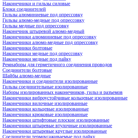
Наконечники и гильзы силовые
Блоки соединителей
Гильзы алюминиевые под опрессовку
Гильзы алюмо-медные под опрессовку
Гильзы медные под опрессовку
Наконечник штыревой алюмо-медный
Наконечники алюминиевые под опрессовку
Наконечники алюмо-медные под опрессовку
Наконечники болтовые
Наконечники медные под опрессовку
Наконечники медные под пайку
Ремнаборы для герметичного соединения проводов
Соединители болтовые
Шайбы алюмо-медные
Наконечники и соединители изолированные
Гильзы соединительные изолированные
Наборы изолированных наконечников, гильз и разъемов
Наконечники виброустойчивые кольцевые изолированные
Наконечники вилочные изолированные
Наконечники кольцевые изолированные
Наконечники крюковые изолированные
Наконечники штифтовые плоские изолированные
Наконечники штыревые втулочные изолированные
Наконечники штыревые круглые изолированные
Соединители термоусаживаемые под пайку