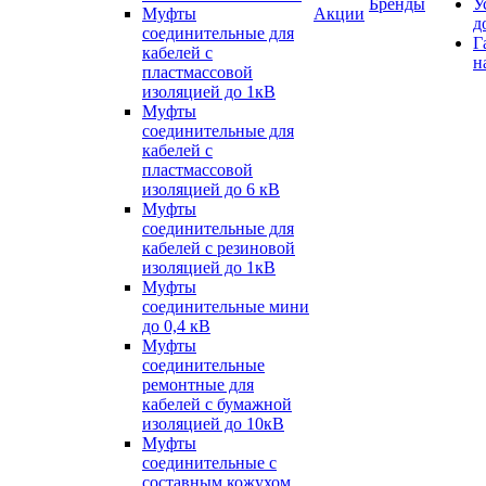
Бренды
У
Муфты
Акции
д
соединительные для
Г
кабелей с
н
пластмассовой
изоляцией до 1кВ
Муфты
соединительные для
кабелей с
пластмассовой
изоляцией до 6 кВ
Муфты
соединительные для
кабелей с резиновой
изоляцией до 1кВ
Муфты
соединительные мини
до 0,4 кВ
Муфты
соединительные
ремонтные для
кабелей с бумажной
изоляцией до 10кВ
Муфты
соединительные с
составным кожухом