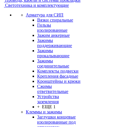
Провода, кабели и системы прокладки
Светотехника и комплектующие
Арматура для СИП
Вязки спиральные
Гильзы
изолированные
Зажим анкерные
Зажимы
поддерживающие
Зажимы
прокалывающие
Зажимы
соединительные
Комплекты подвески
Крепления фасадные
Кронштейны и крюки
Сжимы
ответвительные
Устройства
заземления
+ ЕЩЕ 1
Клеммы и зажимы
Заглушки концевые
изолированные под