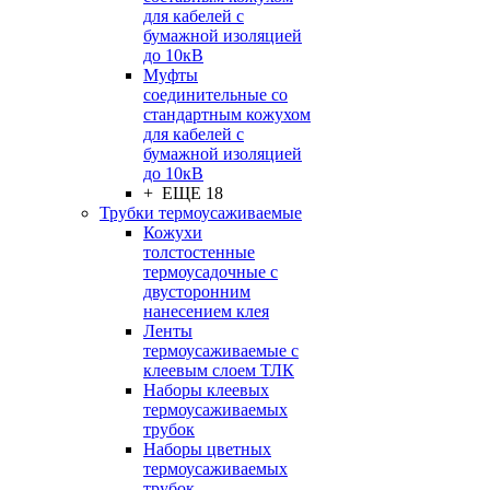
для кабелей с
бумажной изоляцией
до 10кВ
Муфты
соединительные со
стандартным кожухом
для кабелей с
бумажной изоляцией
до 10кВ
+ ЕЩЕ 18
Трубки термоусаживаемые
Кожухи
толстостенные
термоусадочные с
двусторонним
нанесением клея
Ленты
термоусаживаемые с
клеевым слоем ТЛК
Наборы клеевых
термоусаживаемых
трубок
Наборы цветных
термоусаживаемых
трубок