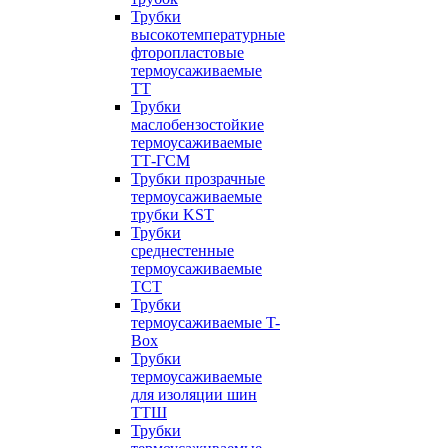
Трубки
высокотемпературные
фторопластовые
термоусаживаемые
ТТ
Трубки
маслобензостойкие
термоусаживаемые
ТТ-ГСМ
Трубки прозрачные
термоусаживаемые
трубки KST
Трубки
среднестенные
термоусаживаемые
ТСТ
Трубки
термоусаживаемые T-
Box
Трубки
термоусаживаемые
для изоляции шин
ТТШ
Трубки