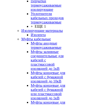
Перчатки
термоусаживаемые
изолирующие
Уплотнители
кабельных проходов
термоусаживаемые
+ ЕЩЕ 1
Изолирующие материалы
Изолента
Муфты кабельные
Муфты анодные
термоусаживаемые
Муфты заливные
соединительные для
кабелей с
пластмассовой
изоляцией до 1кВ
Муфты концевые для
кабелей с бумажной
изоляцией до 10кВ
Муфты концевые для
кабелей с бумажной
или пластмассовой
изоляцией до 1кВ
Муфты концевые для