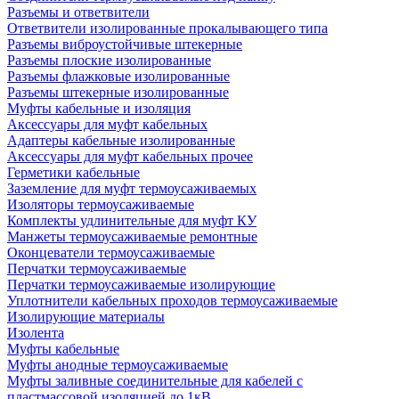
Разъемы и ответвители
Ответвители изолированные прокалывающего типа
Разъемы виброустойчивые штекерные
Разъемы плоские изолированные
Разъемы флажковые изолированные
Разъемы штекерные изолированные
Муфты кабельные и изоляция
Аксессуары для муфт кабельных
Адаптеры кабельные изолированные
Аксессуары для муфт кабельных прочее
Герметики кабельные
Заземление для муфт термоусаживаемых
Изоляторы термоусаживаемые
Комплекты удлинительные для муфт КУ
Манжеты термоусаживаемые ремонтные
Оконцеватели термоусаживаемые
Перчатки термоусаживаемые
Перчатки термоусаживаемые изолирующие
Уплотнители кабельных проходов термоусаживаемые
Изолирующие материалы
Изолента
Муфты кабельные
Муфты анодные термоусаживаемые
Муфты заливные соединительные для кабелей с
пластмассовой изоляцией до 1кВ