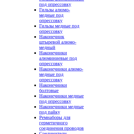
под опрессовку
Гильзы алюмо-
медные под
опрессовку
Гильзы медные под
опрессовку
Наконечник
штыревой алюмо-
медный
Наконечники
алюминиевые под
опрессовку
Наконечники алюмо-
медные под
опрессовку
Наконечники
болтовые
Наконечники медные
под опрессовку
Наконечники медные
под пайку
Ремнаборы для
герметичного
соединения проводов
Соединители