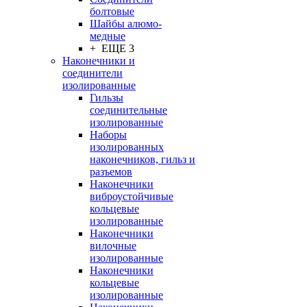
болтовые
Шайбы алюмо-
медные
+ ЕЩЕ 3
Наконечники и
соединители
изолированные
Гильзы
соединительные
изолированные
Наборы
изолированных
наконечников, гильз и
разъемов
Наконечники
виброустойчивые
кольцевые
изолированные
Наконечники
вилочные
изолированные
Наконечники
кольцевые
изолированные