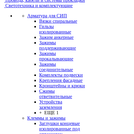
Провода, кабели и системы прокладки
Светотехника и комплектующие
Арматура для СИП
Вязки спиральные
Гильзы
изолированные
Зажим анкерные
Зажимы
поддерживающие
Зажимы
прокалывающие
Зажимы
соединительные
Комплекты подвески
Крепления фасадные
Кронштейны и крюки
Сжимы
ответвительные
Устройства
заземления
+ ЕЩЕ 1
Клеммы и зажимы
Заглушки концевые
изолированные под