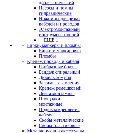
диэлектрический
Насосы и помпы
гидравлические
Ножницы для резки
кабелей и проводов
Электромонтажный
инструмент прочий
+ ЕЩЕ 1
Бирки, маркеры и пломбы
Бирки и маркировка
Пломбы
Крепеж провода и кабеля
U-образные болты
Бандаж спиральный
Дюбель-хомуты
Зажимы заземления
Крепеж ремешковый
Лента монтажная
Площадки
монтажные
Подвесы крепления
кабеля
Скобы металлические
Скобы пластиковые
Металлорукав и аксессуары