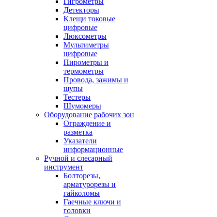
Гигрометры
Детекторы
Клещи токовые
цифровые
Люксометры
Мультиметры
цифровые
Пирометры и
термометры
Провода, зажимы и
щупы
Тестеры
Шумомеры
Оборудование рабочих зон
Ограждение и
разметка
Указатели
информационные
Ручной и слесарный
инструмент
Болторезы,
арматурорезы и
гайколомы
Гаечные ключи и
головки