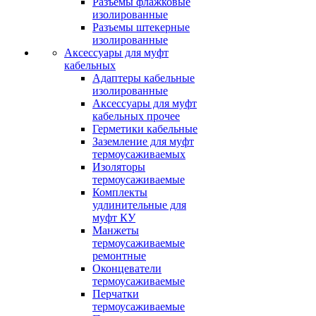
Разъемы флажковые
изолированные
Разъемы штекерные
изолированные
Аксессуары для муфт
кабельных
Адаптеры кабельные
изолированные
Аксессуары для муфт
кабельных прочее
Герметики кабельные
Заземление для муфт
термоусаживаемых
Изоляторы
термоусаживаемые
Комплекты
удлинительные для
муфт КУ
Манжеты
термоусаживаемые
ремонтные
Оконцеватели
термоусаживаемые
Перчатки
термоусаживаемые