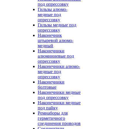
под опрессовку
Гильзы алюмо-
медные под
опрессовку
Гильзы медные под
опрессовку
Наконечник
штыревой алюмо-
медный
Наконечники
алюминиевые под
опрессовку
Наконечники алюмо-
медные под
опрессовку
Наконечники
болтовые
Наконечники медные
под опрессовку
Наконечники медные
под пайку
Ремнаборы для
герметичного
соединения проводов
Соединители