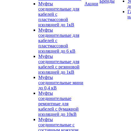
Бренды
У
Муфты
Акции
д
соединительные для
Г
кабелей с
н
пластмассовой
изоляцией до 1кВ
Муфты
соединительные для
кабелей с
пластмассовой
изоляцией до 6 кВ
Муфты
соединительные для
кабелей с резиновой
изоляцией до 1кВ
Муфты
соединительные мини
до 0,4 кВ
Муфты
соединительные
ремонтные для
кабелей с бумажной
изоляцией до 10кВ
Муфты
соединительные с
составным кожухом