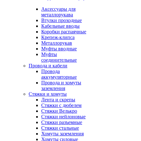
Аксессуары для
металлорукава
Втулки проходные
Кабельные вводы
Коробки распаячные
Крепеж-клипса
Металлорукав
Муфты вводные
Муфты
соединительные
Провода и кабели
Провода
аккумуляторные
Провода и хомуты
заземления
Стяжки и хомуты
Лента и скрепы
Стяжки c дюбелем
Стяжки Велькро
Стяжки нейлоновые
Стяжки разъемные
Стяжки стальные
Хомуты заземления
Хомуты силовые