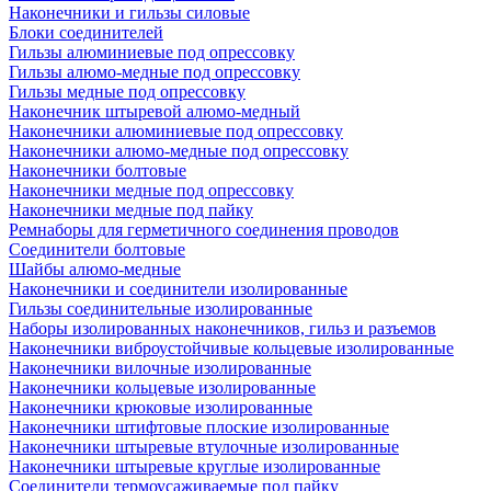
Наконечники и гильзы силовые
Блоки соединителей
Гильзы алюминиевые под опрессовку
Гильзы алюмо-медные под опрессовку
Гильзы медные под опрессовку
Наконечник штыревой алюмо-медный
Наконечники алюминиевые под опрессовку
Наконечники алюмо-медные под опрессовку
Наконечники болтовые
Наконечники медные под опрессовку
Наконечники медные под пайку
Ремнаборы для герметичного соединения проводов
Соединители болтовые
Шайбы алюмо-медные
Наконечники и соединители изолированные
Гильзы соединительные изолированные
Наборы изолированных наконечников, гильз и разъемов
Наконечники виброустойчивые кольцевые изолированные
Наконечники вилочные изолированные
Наконечники кольцевые изолированные
Наконечники крюковые изолированные
Наконечники штифтовые плоские изолированные
Наконечники штыревые втулочные изолированные
Наконечники штыревые круглые изолированные
Соединители термоусаживаемые под пайку