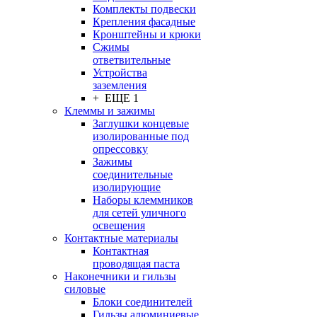
Комплекты подвески
Крепления фасадные
Кронштейны и крюки
Сжимы
ответвительные
Устройства
заземления
+ ЕЩЕ 1
Клеммы и зажимы
Заглушки концевые
изолированные под
опрессовку
Зажимы
соединительные
изолирующие
Наборы клеммников
для сетей уличного
освещения
Контактные материалы
Контактная
проводящая паста
Наконечники и гильзы
силовые
Блоки соединителей
Гильзы алюминиевые