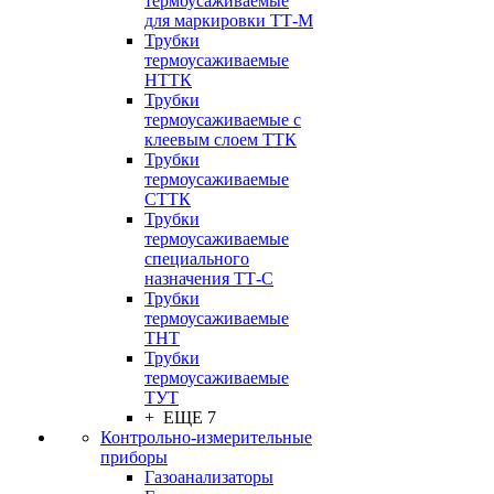
термоусаживаемые
для маркировки ТТ-М
Трубки
термоусаживаемые
НTТК
Трубки
термоусаживаемые с
клеевым слоем TТК
Трубки
термоусаживаемые
СTТК
Трубки
термоусаживаемые
специального
назначения ТТ-С
Трубки
термоусаживаемые
ТНТ
Трубки
термоусаживаемые
ТУТ
+ ЕЩЕ 7
Контрольно-измерительные
приборы
Газоанализаторы