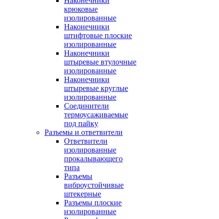
Наконечники
крюковые
изолированные
Наконечники
штифтовые плоские
изолированные
Наконечники
штыревые втулочные
изолированные
Наконечники
штыревые круглые
изолированные
Соединители
термоусаживаемые
под пайку
Разъемы и ответвители
Ответвители
изолированные
прокалывающего
типа
Разъемы
виброустойчивые
штекерные
Разъемы плоские
изолированные