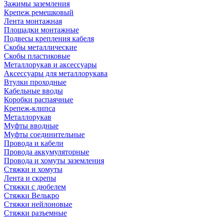
Зажимы заземления
Крепеж ремешковый
Лента монтажная
Площадки монтажные
Подвесы крепления кабеля
Скобы металлические
Скобы пластиковые
Металлорукав и аксессуары
Аксессуары для металлорукава
Втулки проходные
Кабельные вводы
Коробки распаячные
Крепеж-клипса
Металлорукав
Муфты вводные
Муфты соединительные
Провода и кабели
Провода аккумуляторные
Провода и хомуты заземления
Стяжки и хомуты
Лента и скрепы
Стяжки c дюбелем
Стяжки Велькро
Стяжки нейлоновые
Стяжки разъемные