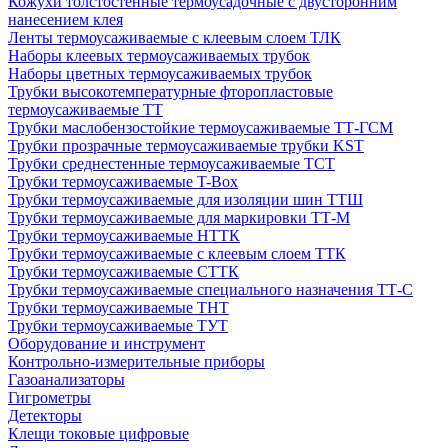
Кожухи толстостенные термоусадочные с двусторонним
нанесением клея
Ленты термоусаживаемые с клеевым слоем ТЛК
Наборы клеевых термоусаживаемых трубок
Наборы цветных термоусаживаемых трубок
Трубки высокотемпературные фторопластовые
термоусаживаемые ТТ
Трубки маслобензостойкие термоусаживаемые ТТ-ГСМ
Трубки прозрачные термоусаживаемые трубки KST
Трубки среднестенные термоусаживаемые ТСТ
Трубки термоусаживаемые T-Box
Трубки термоусаживаемые для изоляции шин ТТШ
Трубки термоусаживаемые для маркировки ТТ-М
Трубки термоусаживаемые НTТК
Трубки термоусаживаемые с клеевым слоем TТК
Трубки термоусаживаемые СTТК
Трубки термоусаживаемые специального назначения ТТ-С
Трубки термоусаживаемые ТНТ
Трубки термоусаживаемые ТУТ
Оборудование и инструмент
Контрольно-измерительные приборы
Газоанализаторы
Гигрометры
Детекторы
Клещи токовые цифровые