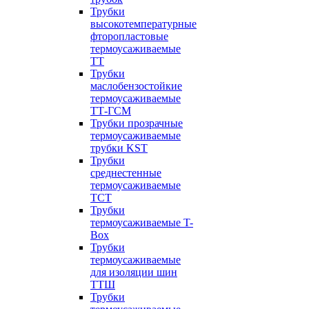
Трубки
высокотемпературные
фторопластовые
термоусаживаемые
ТТ
Трубки
маслобензостойкие
термоусаживаемые
ТТ-ГСМ
Трубки прозрачные
термоусаживаемые
трубки KST
Трубки
среднестенные
термоусаживаемые
ТСТ
Трубки
термоусаживаемые T-
Box
Трубки
термоусаживаемые
для изоляции шин
ТТШ
Трубки