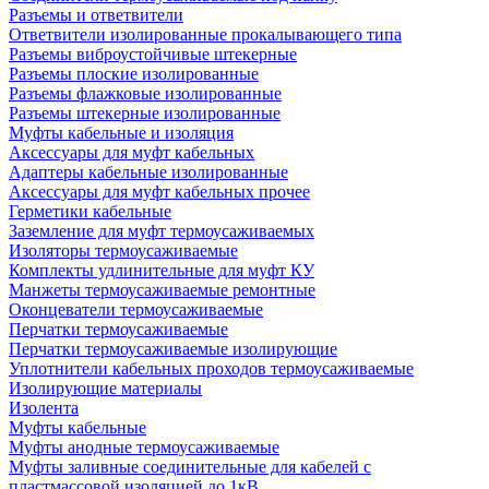
Разъемы и ответвители
Ответвители изолированные прокалывающего типа
Разъемы виброустойчивые штекерные
Разъемы плоские изолированные
Разъемы флажковые изолированные
Разъемы штекерные изолированные
Муфты кабельные и изоляция
Аксессуары для муфт кабельных
Адаптеры кабельные изолированные
Аксессуары для муфт кабельных прочее
Герметики кабельные
Заземление для муфт термоусаживаемых
Изоляторы термоусаживаемые
Комплекты удлинительные для муфт КУ
Манжеты термоусаживаемые ремонтные
Оконцеватели термоусаживаемые
Перчатки термоусаживаемые
Перчатки термоусаживаемые изолирующие
Уплотнители кабельных проходов термоусаживаемые
Изолирующие материалы
Изолента
Муфты кабельные
Муфты анодные термоусаживаемые
Муфты заливные соединительные для кабелей с
пластмассовой изоляцией до 1кВ