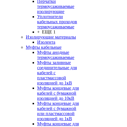
Перчатки
термоусаживаемые
изолирующие
Уплотнители
кабельных проходов
термоусаживаемые
+ ЕЩЕ 1
Изолирующие материалы
Изолента
Муфты кабельные
Муфты анодные
термоусаживаемые
Муфты заливные
соединительные для
кабелей с
пластмассовой
изоляцией до 1кВ
Муфты концевые для
кабелей с бумажной
изоляцией до 10кВ
Муфты концевые для
кабелей с бумажной
или пластмассовой
изоляцией до 1кВ
Муфты концевые для