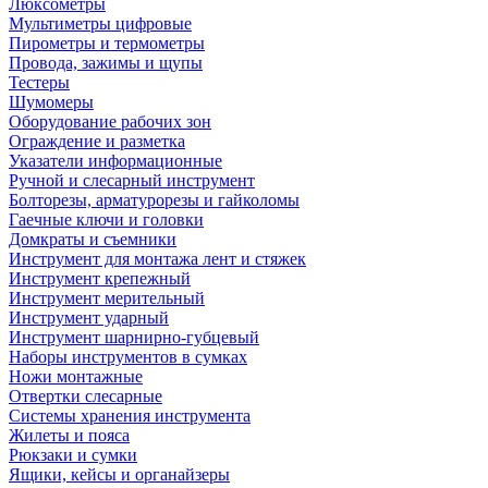
Люксометры
Мультиметры цифровые
Пирометры и термометры
Провода, зажимы и щупы
Тестеры
Шумомеры
Оборудование рабочих зон
Ограждение и разметка
Указатели информационные
Ручной и слесарный инструмент
Болторезы, арматурорезы и гайколомы
Гаечные ключи и головки
Домкраты и съемники
Инструмент для монтажа лент и стяжек
Инструмент крепежный
Инструмент мерительный
Инструмент ударный
Инструмент шарнирно-губцевый
Наборы инструментов в сумках
Ножи монтажные
Отвертки слесарные
Системы хранения инструмента
Жилеты и пояса
Рюкзаки и сумки
Ящики, кейсы и органайзеры