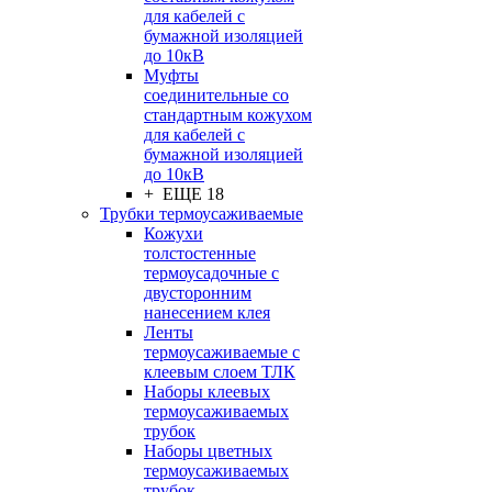
для кабелей с
бумажной изоляцией
до 10кВ
Муфты
соединительные со
стандартным кожухом
для кабелей с
бумажной изоляцией
до 10кВ
+ ЕЩЕ 18
Трубки термоусаживаемые
Кожухи
толстостенные
термоусадочные с
двусторонним
нанесением клея
Ленты
термоусаживаемые с
клеевым слоем ТЛК
Наборы клеевых
термоусаживаемых
трубок
Наборы цветных
термоусаживаемых
трубок