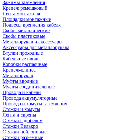
Зажимы заземления
Крепеж ремешковый
Лента монтажная
Площадки монтажные
Подвесы крепления кабеля
Скобы металлические
Скобы пластиковые
Металлорукав и аксессуары
Аксессуары для металлорукава
Втулки проходные
Кабельные вводы
Коробки распаячные
Крепеж-клипса
Металлорукав
Муфты вводные
Муфты соединительные
Провода и кабели
Провода аккумуляторные
Провода и хомуты заземления
Стяжки и хомуты
Лента и скрепы
Стяжки c дюбелем
Стяжки Велькро
Стяжки нейлоновые
Стяжки разъемные