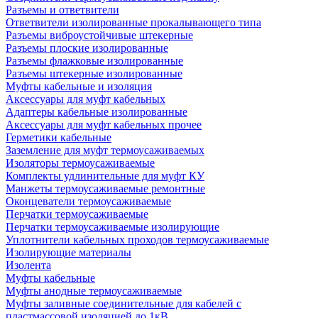
Разъемы и ответвители
Ответвители изолированные прокалывающего типа
Разъемы виброустойчивые штекерные
Разъемы плоские изолированные
Разъемы флажковые изолированные
Разъемы штекерные изолированные
Муфты кабельные и изоляция
Аксессуары для муфт кабельных
Адаптеры кабельные изолированные
Аксессуары для муфт кабельных прочее
Герметики кабельные
Заземление для муфт термоусаживаемых
Изоляторы термоусаживаемые
Комплекты удлинительные для муфт КУ
Манжеты термоусаживаемые ремонтные
Оконцеватели термоусаживаемые
Перчатки термоусаживаемые
Перчатки термоусаживаемые изолирующие
Уплотнители кабельных проходов термоусаживаемые
Изолирующие материалы
Изолента
Муфты кабельные
Муфты анодные термоусаживаемые
Муфты заливные соединительные для кабелей с
пластмассовой изоляцией до 1кВ