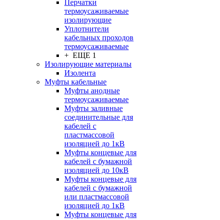
Перчатки
термоусаживаемые
изолирующие
Уплотнители
кабельных проходов
термоусаживаемые
+ ЕЩЕ 1
Изолирующие материалы
Изолента
Муфты кабельные
Муфты анодные
термоусаживаемые
Муфты заливные
соединительные для
кабелей с
пластмассовой
изоляцией до 1кВ
Муфты концевые для
кабелей с бумажной
изоляцией до 10кВ
Муфты концевые для
кабелей с бумажной
или пластмассовой
изоляцией до 1кВ
Муфты концевые для