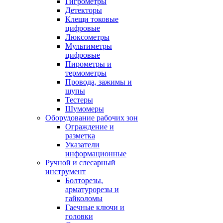
Гигрометры
Детекторы
Клещи токовые
цифровые
Люксометры
Мультиметры
цифровые
Пирометры и
термометры
Провода, зажимы и
щупы
Тестеры
Шумомеры
Оборудование рабочих зон
Ограждение и
разметка
Указатели
информационные
Ручной и слесарный
инструмент
Болторезы,
арматурорезы и
гайколомы
Гаечные ключи и
головки