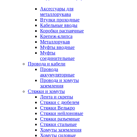
Аксессуары для
металлорукава
Втулки проходные
Кабельные вводы
Коробки распаячные
Крепеж-клипса
Металлорукав
Муфты вводные
Муфты
соединительные
Провода и кабели
Провода
аккумуляторные
Провода и хомуты
заземления
Стяжки и хомуты
Лента и скрепы
Стяжки c дюбелем
Стяжки Велькро
Стяжки нейлоновые
Стяжки разъемные
Стяжки стальные
Хомуты заземления
Хомуты силовые