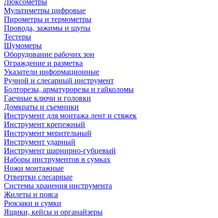
Люксометры
Мультиметры цифровые
Пирометры и термометры
Провода, зажимы и щупы
Тестеры
Шумомеры
Оборудование рабочих зон
Ограждение и разметка
Указатели информационные
Ручной и слесарный инструмент
Болторезы, арматурорезы и гайколомы
Гаечные ключи и головки
Домкраты и съемники
Инструмент для монтажа лент и стяжек
Инструмент крепежный
Инструмент мерительный
Инструмент ударный
Инструмент шарнирно-губцевый
Наборы инструментов в сумках
Ножи монтажные
Отвертки слесарные
Системы хранения инструмента
Жилеты и пояса
Рюкзаки и сумки
Ящики, кейсы и органайзеры