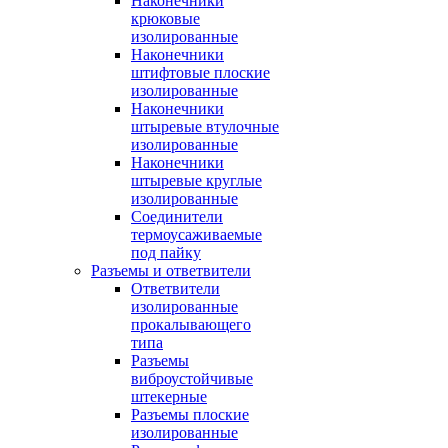
Наконечники
крюковые
изолированные
Наконечники
штифтовые плоские
изолированные
Наконечники
штыревые втулочные
изолированные
Наконечники
штыревые круглые
изолированные
Соединители
термоусаживаемые
под пайку
Разъемы и ответвители
Ответвители
изолированные
прокалывающего
типа
Разъемы
виброустойчивые
штекерные
Разъемы плоские
изолированные