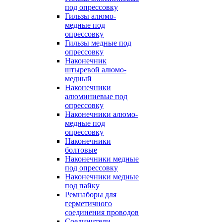
под опрессовку
Гильзы алюмо-
медные под
опрессовку
Гильзы медные под
опрессовку
Наконечник
штыревой алюмо-
медный
Наконечники
алюминиевые под
опрессовку
Наконечники алюмо-
медные под
опрессовку
Наконечники
болтовые
Наконечники медные
под опрессовку
Наконечники медные
под пайку
Ремнаборы для
герметичного
соединения проводов
Соединители