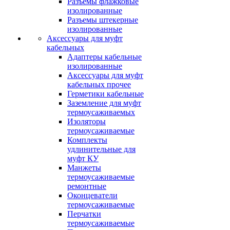
Разъемы флажковые
изолированные
Разъемы штекерные
изолированные
Аксессуары для муфт
кабельных
Адаптеры кабельные
изолированные
Аксессуары для муфт
кабельных прочее
Герметики кабельные
Заземление для муфт
термоусаживаемых
Изоляторы
термоусаживаемые
Комплекты
удлинительные для
муфт КУ
Манжеты
термоусаживаемые
ремонтные
Оконцеватели
термоусаживаемые
Перчатки
термоусаживаемые