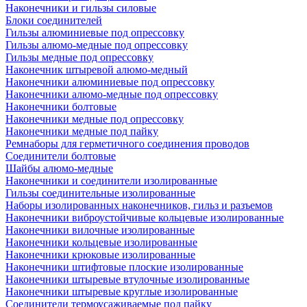
Наконечники и гильзы силовые
Блоки соединителей
Гильзы алюминиевые под опрессовку
Гильзы алюмо-медные под опрессовку
Гильзы медные под опрессовку
Наконечник штыревой алюмо-медный
Наконечники алюминиевые под опрессовку
Наконечники алюмо-медные под опрессовку
Наконечники болтовые
Наконечники медные под опрессовку
Наконечники медные под пайку
Ремнаборы для герметичного соединения проводов
Соединители болтовые
Шайбы алюмо-медные
Наконечники и соединители изолированные
Гильзы соединительные изолированные
Наборы изолированных наконечников, гильз и разъемов
Наконечники виброустойчивые кольцевые изолированные
Наконечники вилочные изолированные
Наконечники кольцевые изолированные
Наконечники крюковые изолированные
Наконечники штифтовые плоские изолированные
Наконечники штыревые втулочные изолированные
Наконечники штыревые круглые изолированные
Соединители термоусаживаемые под пайку