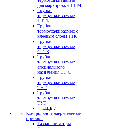
термоусаживаемые
для маркировки ТТ-М
Трубки
термоусаживаемые
НTТК
Трубки
термоусаживаемые с
клеевым слоем TТК
Трубки
термоусаживаемые
СTТК
Трубки
термоусаживаемые
специального
назначения ТТ-С
Трубки
термоусаживаемые
ТНТ
Трубки
термоусаживаемые
ТУТ
+ ЕЩЕ 7
Контрольно-измерительные
приборы
Газоанализаторы