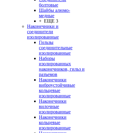
болтовые
Шайбы алюмо-
медные
+ ЕЩЕ 3
Наконечники и
соединители
изолированные
Гильзы
соединительные
изолированные
Наборы
изолированных
наконечников, гильз и
разъемов
Наконечники
виброустойчивые
кольцевые
изолированные
Наконечники
вилочные
изолированные
Наконечники
кольцевые
изолированные