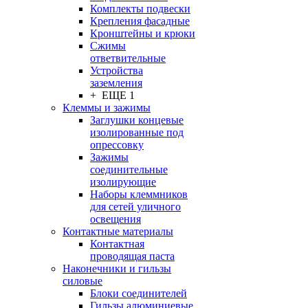
Комплекты подвески
Крепления фасадные
Кронштейны и крюки
Сжимы
ответвительные
Устройства
заземления
+ ЕЩЕ 1
Клеммы и зажимы
Заглушки концевые
изолированные под
опрессовку
Зажимы
соединительные
изолирующие
Наборы клеммников
для сетей уличного
освещения
Контактные материалы
Контактная
проводящая паста
Наконечники и гильзы
силовые
Блоки соединителей
Гильзы алюминиевые