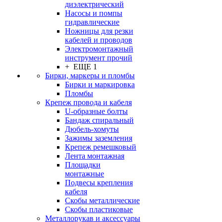
диэлектрический
Насосы и помпы
гидравлические
Ножницы для резки
кабелей и проводов
Электромонтажный
инструмент прочий
+ ЕЩЕ 1
Бирки, маркеры и пломбы
Бирки и маркировка
Пломбы
Крепеж провода и кабеля
U-образные болты
Бандаж спиральный
Дюбель-хомуты
Зажимы заземления
Крепеж ремешковый
Лента монтажная
Площадки
монтажные
Подвесы крепления
кабеля
Скобы металлические
Скобы пластиковые
Металлорукав и аксессуары