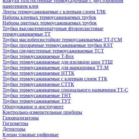
Кожухи толстостенные термоусадочные с двусторонним
нанесением клея
Ленты термоусаживаемые с клеевым слоем ТЛК
Наборы клеевых термоусаживаемых трубок
Наборы цветных термоусаживаемых трубок
Трубки высокотемпературные фторопластовые
термоусаживаемые ТТ
Трубки маслобензостойкие термоусаживаемые ТТ-ГСМ
Трубки прозрачные термоусаживаемые трубки KST
Трубки среднестенные термоусаживаемые ТСТ
Трубки термоусаживаемые T-Box
Трубки термоусаживаемые для изоляции шин ТТШ
Трубки термоусаживаемые для маркировки ТТ-М
Трубки термоусаживаемые НTТК
Трубки термоусаживаемые с клеевым слоем TТК
Трубки термоусаживаемые СTТК
Трубки термоусаживаемые специального назначения ТТ-С
Трубки термоусаживаемые ТНТ
Трубки термоусаживаемые ТУТ
Оборудование и инструмент
Контрольно-измерительные приборы
Газоанализаторы
Гигрометры
Детекторы
Клещи токовые цифровые