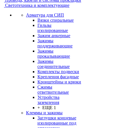
Провода, кабели и системы прокладки
Светотехника и комплектующие
Арматура для СИП
Вязки спиральные
Гильзы
изолированные
Зажим анкерные
Зажимы
поддерживающие
Зажимы
прокалывающие
Зажимы
соединительные
Комплекты подвески
Крепления фасадные
Кронштейны и крюки
Сжимы
ответвительные
Устройства
заземления
+ ЕЩЕ 1
Клеммы и зажимы
Заглушки концевые
изолированные под