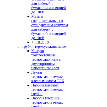
для кабелей с
бумажной изоляцией
до 10кВ
Муфты
соединительные со
стандартным кожухом
для кабелей с
бумажной изоляцией
до 10кВ
+ ЕЩЕ 18
Трубки термоусаживаемые
Кожухи
толстостенные
термоусадочные с
двусторонним
нанесением клея
Ленты
термоусаживаемые с
клеевым слоем ТЛК
Наборы клеевых
термоусаживаемых
трубок
Наборы цветных
термоусаживаемых
трубок