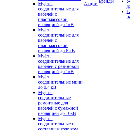
Бренды
У
Муфты
Акции
д
соединительные для
Г
кабелей с
н
пластмассовой
изоляцией до 1кВ
Муфты
соединительные для
кабелей с
пластмассовой
изоляцией до 6 кВ
Муфты
соединительные для
кабелей с резиновой
изоляцией до 1кВ
Муфты
соединительные мини
до 0,4 кВ
Муфты
соединительные
ремонтные для
кабелей с бумажной
изоляцией до 10кВ
Муфты
соединительные с
составным кожухом