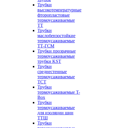
Трубки
высокотемпературные
фторопластовые
термоусаживаемые
ТТ
Трубки
маслобензостойкие
термоусаживаемые
ТТ-ГСМ
Трубки прозрачные
термоусаживаемые
трубки KST
Трубки
среднестенные
термоусаживаемые
ТСТ
Трубки
термоусаживаемые T-
Box
Трубки
термоусаживаемые
для изоляции шин
ТТШ
Трубки