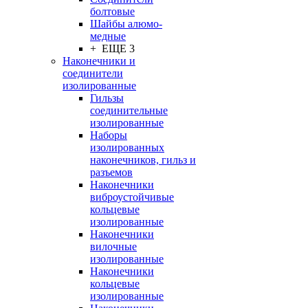
болтовые
Шайбы алюмо-
медные
+ ЕЩЕ 3
Наконечники и
соединители
изолированные
Гильзы
соединительные
изолированные
Наборы
изолированных
наконечников, гильз и
разъемов
Наконечники
виброустойчивые
кольцевые
изолированные
Наконечники
вилочные
изолированные
Наконечники
кольцевые
изолированные