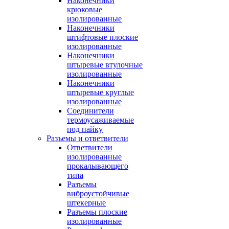
Наконечники
крюковые
изолированные
Наконечники
штифтовые плоские
изолированные
Наконечники
штыревые втулочные
изолированные
Наконечники
штыревые круглые
изолированные
Соединители
термоусаживаемые
под пайку
Разъемы и ответвители
Ответвители
изолированные
прокалывающего
типа
Разъемы
виброустойчивые
штекерные
Разъемы плоские
изолированные