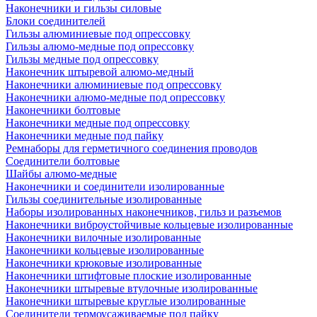
Наконечники и гильзы силовые
Блоки соединителей
Гильзы алюминиевые под опрессовку
Гильзы алюмо-медные под опрессовку
Гильзы медные под опрессовку
Наконечник штыревой алюмо-медный
Наконечники алюминиевые под опрессовку
Наконечники алюмо-медные под опрессовку
Наконечники болтовые
Наконечники медные под опрессовку
Наконечники медные под пайку
Ремнаборы для герметичного соединения проводов
Соединители болтовые
Шайбы алюмо-медные
Наконечники и соединители изолированные
Гильзы соединительные изолированные
Наборы изолированных наконечников, гильз и разъемов
Наконечники виброустойчивые кольцевые изолированные
Наконечники вилочные изолированные
Наконечники кольцевые изолированные
Наконечники крюковые изолированные
Наконечники штифтовые плоские изолированные
Наконечники штыревые втулочные изолированные
Наконечники штыревые круглые изолированные
Соединители термоусаживаемые под пайку