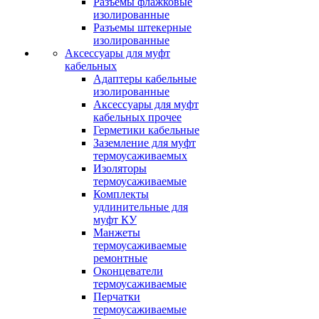
Разъемы флажковые
изолированные
Разъемы штекерные
изолированные
Аксессуары для муфт
кабельных
Адаптеры кабельные
изолированные
Аксессуары для муфт
кабельных прочее
Герметики кабельные
Заземление для муфт
термоусаживаемых
Изоляторы
термоусаживаемые
Комплекты
удлинительные для
муфт КУ
Манжеты
термоусаживаемые
ремонтные
Оконцеватели
термоусаживаемые
Перчатки
термоусаживаемые