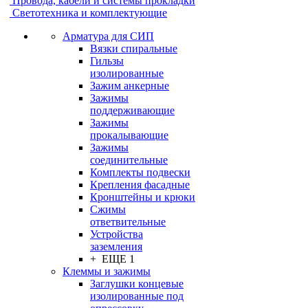
Провода, кабели и системы прокладки
Светотехника и комплектующие
Арматура для СИП
Вязки спиральные
Гильзы
изолированные
Зажим анкерные
Зажимы
поддерживающие
Зажимы
прокалывающие
Зажимы
соединительные
Комплекты подвески
Крепления фасадные
Кронштейны и крюки
Сжимы
ответвительные
Устройства
заземления
+ ЕЩЕ 1
Клеммы и зажимы
Заглушки концевые
изолированные под