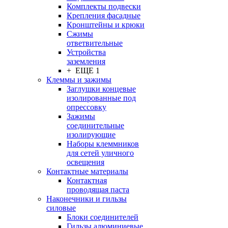
Комплекты подвески
Крепления фасадные
Кронштейны и крюки
Сжимы
ответвительные
Устройства
заземления
+ ЕЩЕ 1
Клеммы и зажимы
Заглушки концевые
изолированные под
опрессовку
Зажимы
соединительные
изолирующие
Наборы клеммников
для сетей уличного
освещения
Контактные материалы
Контактная
проводящая паста
Наконечники и гильзы
силовые
Блоки соединителей
Гильзы алюминиевые