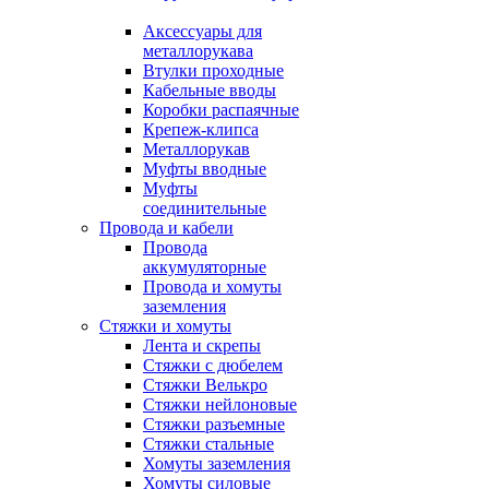
Аксессуары для
металлорукава
Втулки проходные
Кабельные вводы
Коробки распаячные
Крепеж-клипса
Металлорукав
Муфты вводные
Муфты
соединительные
Провода и кабели
Провода
аккумуляторные
Провода и хомуты
заземления
Стяжки и хомуты
Лента и скрепы
Стяжки c дюбелем
Стяжки Велькро
Стяжки нейлоновые
Стяжки разъемные
Стяжки стальные
Хомуты заземления
Хомуты силовые