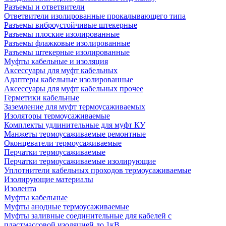
Разъемы и ответвители
Ответвители изолированные прокалывающего типа
Разъемы виброустойчивые штекерные
Разъемы плоские изолированные
Разъемы флажковые изолированные
Разъемы штекерные изолированные
Муфты кабельные и изоляция
Аксессуары для муфт кабельных
Адаптеры кабельные изолированные
Аксессуары для муфт кабельных прочее
Герметики кабельные
Заземление для муфт термоусаживаемых
Изоляторы термоусаживаемые
Комплекты удлинительные для муфт КУ
Манжеты термоусаживаемые ремонтные
Оконцеватели термоусаживаемые
Перчатки термоусаживаемые
Перчатки термоусаживаемые изолирующие
Уплотнители кабельных проходов термоусаживаемые
Изолирующие материалы
Изолента
Муфты кабельные
Муфты анодные термоусаживаемые
Муфты заливные соединительные для кабелей с
пластмассовой изоляцией до 1кВ