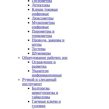
Гигрометры
Детекторы
Клещи токовые
цифровые
Люксометры
Мультиметры
цифровые
Пирометры и
термометры
Провода, зажимы и
щупы
Тестеры
Шумомеры
Оборудование рабочих зон
Ограждение и
разметка
Указатели
информационные
Ручной и слесарный
инструмент
Болторезы,
арматурорезы и
гайколомы
Гаечные ключи и
головки