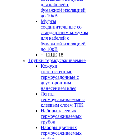
для кабелей с
бумажной изоляцией
до 10кВ
Муфты
соединительные со
стандартным кожухом
для кабелей с
бумажной изоляцией
до 10кВ
+ ЕЩЕ 18
Трубки термоусаживаемые
Кожухи
толстостенные
термоусадочные с
двусторонним
нанесением клея
Ленты
термоусаживаемые с
клеевым слоем ТЛК
Наборы клеевых
термоусаживаемых
трубок
Наборы цветных
термоусаживаемых
трубок