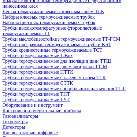
Кожухи толстостенные термоусадочные с двусторонним
нанесением клея
Ленты термоусаживаемые с клеевым слоем ТЛК
Наборы клеевых термоусаживаемых трубок
Наборы цветных термоусаживаемых трубок
Трубки высокотемпературные фторопластовые
термоусаживаемые ТТ
Трубки маслобензостойкие термоусаживаемые ТТ-ГСМ
Трубки прозрачные термоусаживаемые трубки KST
Трубки среднестенные термоусаживаемые ТСТ
Трубки термоусаживаемые T-Box
Трубки термоусаживаемые для изоляции шин ТТШ
Трубки термоусаживаемые для маркировки ТТ-М
Трубки термоусаживаемые НTТК
Трубки термоусаживаемые с клеевым слоем TТК
Трубки термоусаживаемые СTТК
Трубки термоусаживаемые специального назначения ТТ-С
Трубки термоусаживаемые ТНТ
Трубки термоусаживаемые ТУТ
Оборудование и инструмент
Контрольно-измерительные приборы
Газоанализаторы
Гигрометры
Детекторы
Клещи токовые цифровые