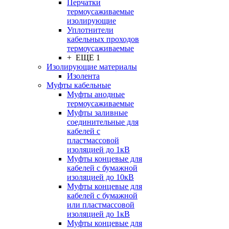
Перчатки
термоусаживаемые
изолирующие
Уплотнители
кабельных проходов
термоусаживаемые
+ ЕЩЕ 1
Изолирующие материалы
Изолента
Муфты кабельные
Муфты анодные
термоусаживаемые
Муфты заливные
соединительные для
кабелей с
пластмассовой
изоляцией до 1кВ
Муфты концевые для
кабелей с бумажной
изоляцией до 10кВ
Муфты концевые для
кабелей с бумажной
или пластмассовой
изоляцией до 1кВ
Муфты концевые для