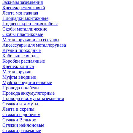
Зажимы заземления
Крепеж ремешковый
Лента монтажная
Площадки монтажные
Подвесы крепления кабеля
Скобы металлические
Скобы пластиковые
Металлорукав и аксессуары
Аксессуары для металлорукава
Втулки проходные
Кабельные вводы
Коробки распаячные
Крепеж-клипса
Металлорукав
Муфты вводные
Муфты соединительные
Провода и кабели
Провода аккумуляторные
Провода и хомуты заземления
Стяжки и хомуты
Лента и скрепы
Стяжки c дюбелем
Стяжки Велькро
Стяжки нейлоновые
Стяжки разъемные