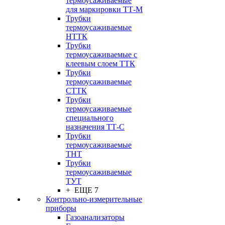
термоусаживаемые
для маркировки ТТ-М
Трубки
термоусаживаемые
НTТК
Трубки
термоусаживаемые с
клеевым слоем TТК
Трубки
термоусаживаемые
СTТК
Трубки
термоусаживаемые
специального
назначения ТТ-С
Трубки
термоусаживаемые
ТНТ
Трубки
термоусаживаемые
ТУТ
+ ЕЩЕ 7
Контрольно-измерительные
приборы
Газоанализаторы