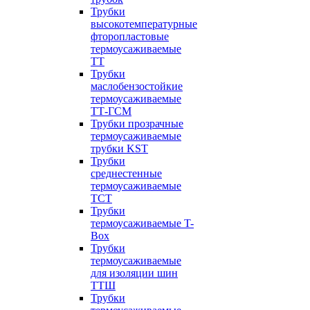
Трубки
высокотемпературные
фторопластовые
термоусаживаемые
ТТ
Трубки
маслобензостойкие
термоусаживаемые
ТТ-ГСМ
Трубки прозрачные
термоусаживаемые
трубки KST
Трубки
среднестенные
термоусаживаемые
ТСТ
Трубки
термоусаживаемые T-
Box
Трубки
термоусаживаемые
для изоляции шин
ТТШ
Трубки