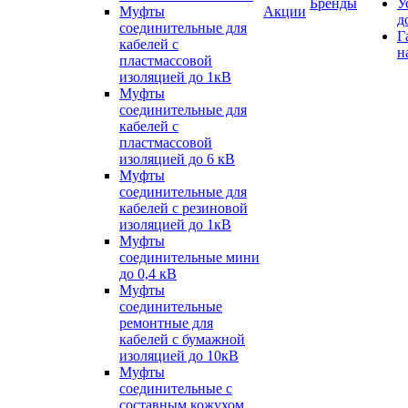
Бренды
У
Муфты
Акции
д
соединительные для
Г
кабелей с
н
пластмассовой
изоляцией до 1кВ
Муфты
соединительные для
кабелей с
пластмассовой
изоляцией до 6 кВ
Муфты
соединительные для
кабелей с резиновой
изоляцией до 1кВ
Муфты
соединительные мини
до 0,4 кВ
Муфты
соединительные
ремонтные для
кабелей с бумажной
изоляцией до 10кВ
Муфты
соединительные с
составным кожухом