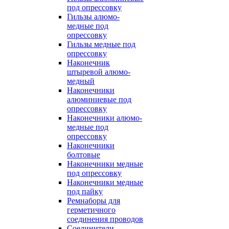
под опрессовку
Гильзы алюмо-
медные под
опрессовку
Гильзы медные под
опрессовку
Наконечник
штыревой алюмо-
медный
Наконечники
алюминиевые под
опрессовку
Наконечники алюмо-
медные под
опрессовку
Наконечники
болтовые
Наконечники медные
под опрессовку
Наконечники медные
под пайку
Ремнаборы для
герметичного
соединения проводов
Соединители