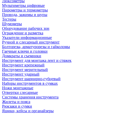
Люксометры
Мультиметры цифровые
Пирометры и термометры
Провода, зажимы и щупы
Тестеры
Шумомеры
Оборудование рабочих зон
Ограждение и разметка
Указатели информационные
Ручной и слесарный инструмент
Болторезы, арматурорезы и гайколомы
Гаечные ключи и головки
Домкраты и съемники
Инструмент для монтажа лент и стяжек
Инструмент крепежный
Инструмент мерительный
Инструмент ударный
Инструмент шарнирно-губцевый
Наборы инструментов в сумках
Ножи монтажные
Отвертки слесарные
Системы хранения инструмента
Жилеты и пояса
Рюкзаки и сумки
Ящики, кейсы и органайзеры