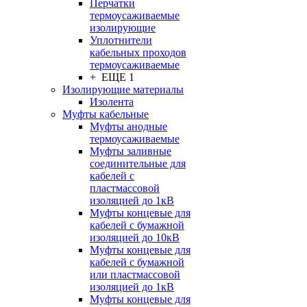
Перчатки
термоусаживаемые
изолирующие
Уплотнители
кабельных проходов
термоусаживаемые
+ ЕЩЕ 1
Изолирующие материалы
Изолента
Муфты кабельные
Муфты анодные
термоусаживаемые
Муфты заливные
соединительные для
кабелей с
пластмассовой
изоляцией до 1кВ
Муфты концевые для
кабелей с бумажной
изоляцией до 10кВ
Муфты концевые для
кабелей с бумажной
или пластмассовой
изоляцией до 1кВ
Муфты концевые для