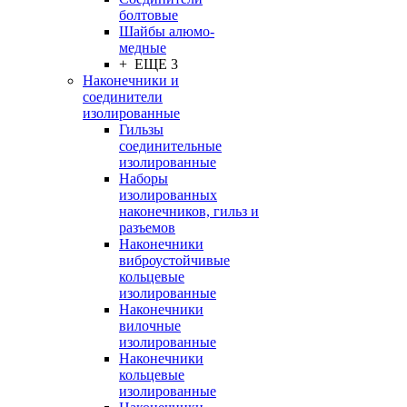
болтовые
Шайбы алюмо-
медные
+ ЕЩЕ 3
Наконечники и
соединители
изолированные
Гильзы
соединительные
изолированные
Наборы
изолированных
наконечников, гильз и
разъемов
Наконечники
виброустойчивые
кольцевые
изолированные
Наконечники
вилочные
изолированные
Наконечники
кольцевые
изолированные