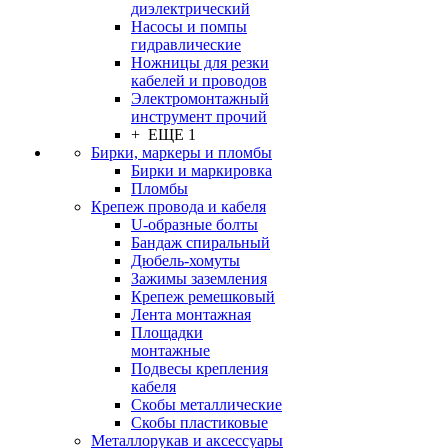
диэлектрический
Насосы и помпы
гидравлические
Ножницы для резки
кабелей и проводов
Электромонтажный
инструмент прочий
+ ЕЩЕ 1
Бирки, маркеры и пломбы
Бирки и маркировка
Пломбы
Крепеж провода и кабеля
U-образные болты
Бандаж спиральный
Дюбель-хомуты
Зажимы заземления
Крепеж ремешковый
Лента монтажная
Площадки
монтажные
Подвесы крепления
кабеля
Скобы металлические
Скобы пластиковые
Металлорукав и аксессуары