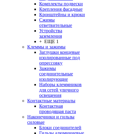
Комплекты подвески
Крепления фасадные
Кронштейны и крюки
Сжимы
ответвительные
Устройства
заземления
+ ЕЩЕ 1
Клеммы и зажимы
Заглушки концевые
изолированные под
опрессовку
Зажимы
соединительные
изолирующие
Наборы клеммников
для сетей уличного
освещения
Контактные материалы
Контактная
проводящая паста
Наконечники и гильзы
силовые
Блоки соединителей
Гильзы алюминиевые