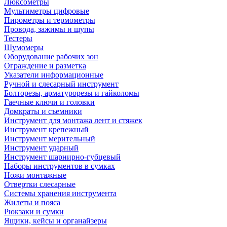
Люксометры
Мультиметры цифровые
Пирометры и термометры
Провода, зажимы и щупы
Тестеры
Шумомеры
Оборудование рабочих зон
Ограждение и разметка
Указатели информационные
Ручной и слесарный инструмент
Болторезы, арматурорезы и гайколомы
Гаечные ключи и головки
Домкраты и съемники
Инструмент для монтажа лент и стяжек
Инструмент крепежный
Инструмент мерительный
Инструмент ударный
Инструмент шарнирно-губцевый
Наборы инструментов в сумках
Ножи монтажные
Отвертки слесарные
Системы хранения инструмента
Жилеты и пояса
Рюкзаки и сумки
Ящики, кейсы и органайзеры