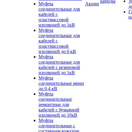
Бренды
У
Муфты
Акции
д
соединительные для
Г
кабелей с
н
пластмассовой
изоляцией до 1кВ
Муфты
соединительные для
кабелей с
пластмассовой
изоляцией до 6 кВ
Муфты
соединительные для
кабелей с резиновой
изоляцией до 1кВ
Муфты
соединительные мини
до 0,4 кВ
Муфты
соединительные
ремонтные для
кабелей с бумажной
изоляцией до 10кВ
Муфты
соединительные с
составным кожухом