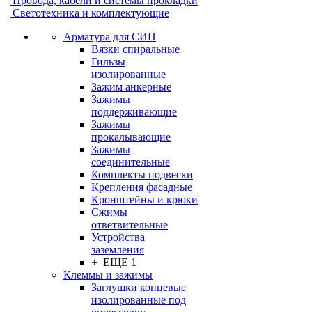
Провода, кабели и системы прокладки
Светотехника и комплектующие
Арматура для СИП
Вязки спиральные
Гильзы
изолированные
Зажим анкерные
Зажимы
поддерживающие
Зажимы
прокалывающие
Зажимы
соединительные
Комплекты подвески
Крепления фасадные
Кронштейны и крюки
Сжимы
ответвительные
Устройства
заземления
+ ЕЩЕ 1
Клеммы и зажимы
Заглушки концевые
изолированные под