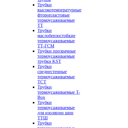
Трубки
высокотемпературные
фторопластовые
термоусаживаемые
ТТ
Трубки
маслобензостойкие
термоусаживаемые
ТТ-ГСМ
Трубки прозрачные
термоусаживаемые
трубки KST
Трубки
среднестенные
термоусаживаемые
ТСТ
Трубки
термоусаживаемые T-
Box
Трубки
термоусаживаемые
для изоляции шин
ТТШ
Трубки