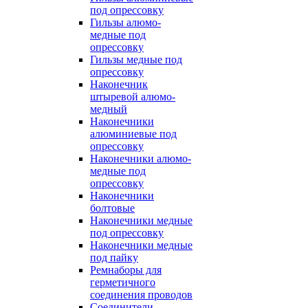
под опрессовку
Гильзы алюмо-
медные под
опрессовку
Гильзы медные под
опрессовку
Наконечник
штыревой алюмо-
медный
Наконечники
алюминиевые под
опрессовку
Наконечники алюмо-
медные под
опрессовку
Наконечники
болтовые
Наконечники медные
под опрессовку
Наконечники медные
под пайку
Ремнаборы для
герметичного
соединения проводов
Соединители