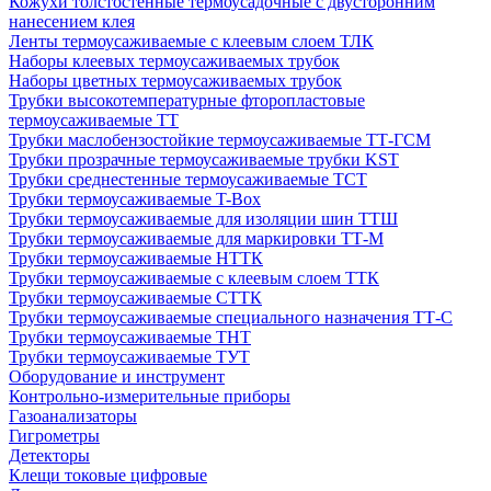
Кожухи толстостенные термоусадочные с двусторонним
нанесением клея
Ленты термоусаживаемые с клеевым слоем ТЛК
Наборы клеевых термоусаживаемых трубок
Наборы цветных термоусаживаемых трубок
Трубки высокотемпературные фторопластовые
термоусаживаемые ТТ
Трубки маслобензостойкие термоусаживаемые ТТ-ГСМ
Трубки прозрачные термоусаживаемые трубки KST
Трубки среднестенные термоусаживаемые ТСТ
Трубки термоусаживаемые T-Box
Трубки термоусаживаемые для изоляции шин ТТШ
Трубки термоусаживаемые для маркировки ТТ-М
Трубки термоусаживаемые НTТК
Трубки термоусаживаемые с клеевым слоем TТК
Трубки термоусаживаемые СTТК
Трубки термоусаживаемые специального назначения ТТ-С
Трубки термоусаживаемые ТНТ
Трубки термоусаживаемые ТУТ
Оборудование и инструмент
Контрольно-измерительные приборы
Газоанализаторы
Гигрометры
Детекторы
Клещи токовые цифровые