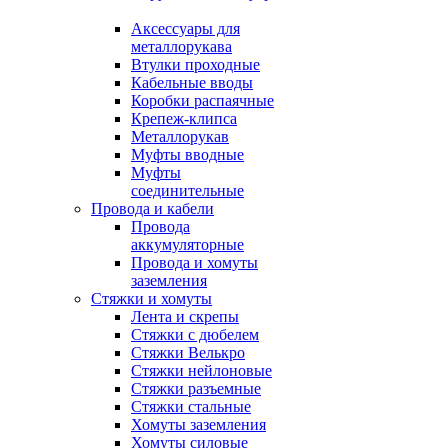
Аксессуары для
металлорукава
Втулки проходные
Кабельные вводы
Коробки распаячные
Крепеж-клипса
Металлорукав
Муфты вводные
Муфты
соединительные
Провода и кабели
Провода
аккумуляторные
Провода и хомуты
заземления
Стяжки и хомуты
Лента и скрепы
Стяжки c дюбелем
Стяжки Велькро
Стяжки нейлоновые
Стяжки разъемные
Стяжки стальные
Хомуты заземления
Хомуты силовые