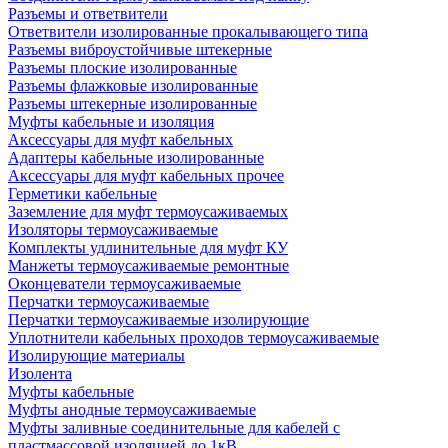
Разъемы и ответвители
Ответвители изолированные прокалывающего типа
Разъемы виброустойчивые штекерные
Разъемы плоские изолированные
Разъемы флажковые изолированные
Разъемы штекерные изолированные
Муфты кабельные и изоляция
Аксессуары для муфт кабельных
Адаптеры кабельные изолированные
Аксессуары для муфт кабельных прочее
Герметики кабельные
Заземление для муфт термоусаживаемых
Изоляторы термоусаживаемые
Комплекты удлинительные для муфт КУ
Манжеты термоусаживаемые ремонтные
Оконцеватели термоусаживаемые
Перчатки термоусаживаемые
Перчатки термоусаживаемые изолирующие
Уплотнители кабельных проходов термоусаживаемые
Изолирующие материалы
Изолента
Муфты кабельные
Муфты анодные термоусаживаемые
Муфты заливные соединительные для кабелей с
пластмассовой изоляцией до 1кВ