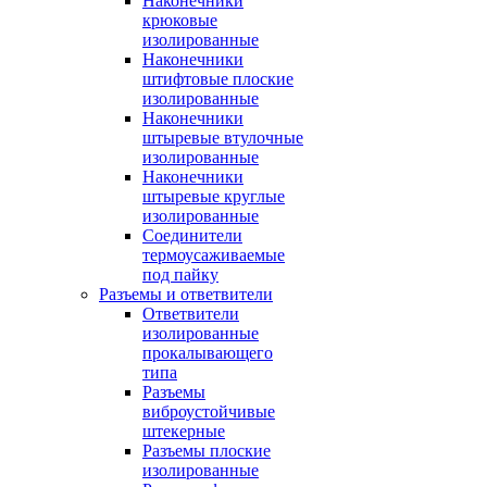
Наконечники
крюковые
изолированные
Наконечники
штифтовые плоские
изолированные
Наконечники
штыревые втулочные
изолированные
Наконечники
штыревые круглые
изолированные
Соединители
термоусаживаемые
под пайку
Разъемы и ответвители
Ответвители
изолированные
прокалывающего
типа
Разъемы
виброустойчивые
штекерные
Разъемы плоские
изолированные