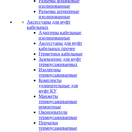
Разъемы флажковые
изолированные
Разъемы штекерные
изолированные
Аксессуары для муфт
кабельных
Адаптеры кабельные
изолированные
Аксессуары для муфт
кабельных прочее
Герметики кабельные
Заземление для муфт
термоусаживаемых
Изоляторы
термоусаживаемые
Комплекты
удлинительные для
муфт КУ
Манжеты
термоусаживаемые
ремонтные
Оконцеватели
термоусаживаемые
Перчатки
термоусаживаемые