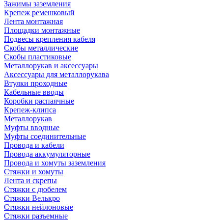
Зажимы заземления
Крепеж ремешковый
Лента монтажная
Площадки монтажные
Подвесы крепления кабеля
Скобы металлические
Скобы пластиковые
Металлорукав и аксессуары
Аксессуары для металлорукава
Втулки проходные
Кабельные вводы
Коробки распаячные
Крепеж-клипса
Металлорукав
Муфты вводные
Муфты соединительные
Провода и кабели
Провода аккумуляторные
Провода и хомуты заземления
Стяжки и хомуты
Лента и скрепы
Стяжки c дюбелем
Стяжки Велькро
Стяжки нейлоновые
Стяжки разъемные