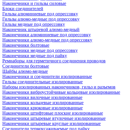
Наконечники и гильзы силовые
Блоки соединителей
Гильзы алюминиевые под опрессовку
Гильзы алюмо-медные под опрессовку
Гильзы медные под опрессовку
Наконечник штыревой алюмо-медный
Наконечники алюминиевые под опрессовку
Наконечники алюмо-медные под опрессовку
Наконечники болтовые
Наконечники медные под опрессовку
Наконечники медные под пайку
Ремнаборы для герметичного соединения проводов
Соединители болтовые
Шайбы алюмо-медные
Наконечники и соединители изолированные
Гильзы соединительные изолированные
Наборы изолированных наконечников, гильз и разъемов
Наконечники виброустойчивые кольцевые изолированные
Наконечники вилочные изолированные
Наконечники кольцевые изолированные
Наконечники крюковые изолированные
Наконечники штифтовые плоские изолированные
Наконечники штыревые втулочные изолированные
Наконечники штыревые круглые изолированные
Соединители термоусаживаемые под пайку