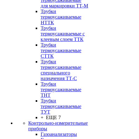
термоусаживаемые
для маркировки ТТ-М
Трубки
термоусаживаемые
НTТК
Трубки
термоусаживаемые с
клеевым слоем TТК
Трубки
термоусаживаемые
СTТК
Трубки
термоусаживаемые
специального
назначения ТТ-С
Трубки
термоусаживаемые
ТНТ
Трубки
термоусаживаемые
ТУТ
+ ЕЩЕ 7
Контрольно-измерительные
приборы
Газоанализаторы