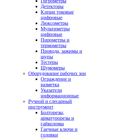
Гигрометры
Детекторы
Клещи токовые
цифровые
Люксометры
Мультиметры
цифровые
Пирометры и
термометры
Провода, зажимы и
щупы
Тестеры
Шумомеры
Оборудование рабочих зон
Ограждение и
разметка
Указатели
информационные
Ручной и слесарный
инструмент
Болторезы,
арматурорезы и
гайколомы
Гаечные ключи и
головки