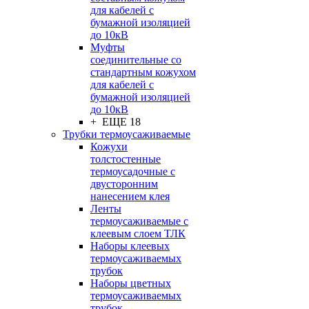
для кабелей с
бумажной изоляцией
до 10кВ
Муфты
соединительные со
стандартным кожухом
для кабелей с
бумажной изоляцией
до 10кВ
+ ЕЩЕ 18
Трубки термоусаживаемые
Кожухи
толстостенные
термоусадочные с
двусторонним
нанесением клея
Ленты
термоусаживаемые с
клеевым слоем ТЛК
Наборы клеевых
термоусаживаемых
трубок
Наборы цветных
термоусаживаемых
трубок