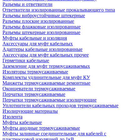
Разъемы и ответвители
Ответвители изолированные прокалывающего типа
Разъемы виброустойчивые штекерные
Разъемы плоские изолированные
Разъемы флажковые изолированные
Разъемы штекерные изолированные
Муфты кабельные и изоляция
Аксессуары для муфт кабельных
Адаптеры кабельные изолированные
Аксессуары для муфт кабельных прочее
Герметики кабельные
Заземление для муфт термоусаживаемых
Изоляторы термоусаживаемые
Комплекты удлинительные для муфт КУ
Манжеты термоусаживаемые ремонтные
Оконцеватели термоусаживаемые
Перчатки термоусаживаемые
Перчатки термоусаживаемые изолирующие
Уплотнители кабельных проходов термоусаживаемые
Изолирующие материалы
Изолента
Муфты кабельные
Муфты анодные термоусаживаемые
Муфты заливные соединительные для кабелей с
пластмассовой изоляцией до 1кВ