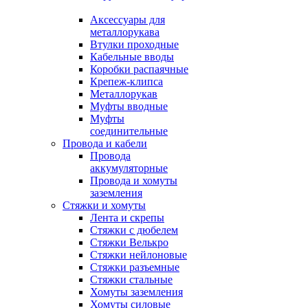
Аксессуары для
металлорукава
Втулки проходные
Кабельные вводы
Коробки распаячные
Крепеж-клипса
Металлорукав
Муфты вводные
Муфты
соединительные
Провода и кабели
Провода
аккумуляторные
Провода и хомуты
заземления
Стяжки и хомуты
Лента и скрепы
Стяжки c дюбелем
Стяжки Велькро
Стяжки нейлоновые
Стяжки разъемные
Стяжки стальные
Хомуты заземления
Хомуты силовые