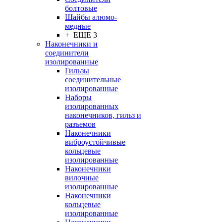
болтовые
Шайбы алюмо-
медные
+ ЕЩЕ 3
Наконечники и
соединители
изолированные
Гильзы
соединительные
изолированные
Наборы
изолированных
наконечников, гильз и
разъемов
Наконечники
виброустойчивые
кольцевые
изолированные
Наконечники
вилочные
изолированные
Наконечники
кольцевые
изолированные