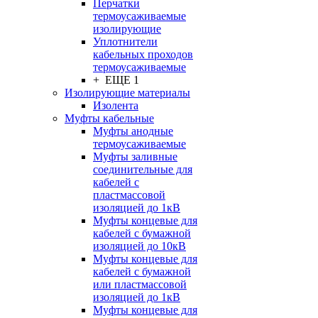
Перчатки
термоусаживаемые
изолирующие
Уплотнители
кабельных проходов
термоусаживаемые
+ ЕЩЕ 1
Изолирующие материалы
Изолента
Муфты кабельные
Муфты анодные
термоусаживаемые
Муфты заливные
соединительные для
кабелей с
пластмассовой
изоляцией до 1кВ
Муфты концевые для
кабелей с бумажной
изоляцией до 10кВ
Муфты концевые для
кабелей с бумажной
или пластмассовой
изоляцией до 1кВ
Муфты концевые для