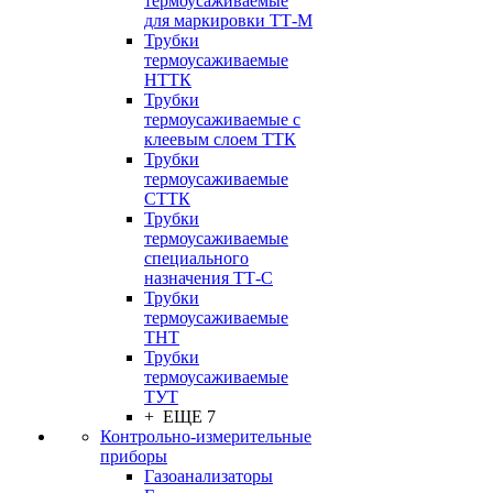
термоусаживаемые
для маркировки ТТ-М
Трубки
термоусаживаемые
НTТК
Трубки
термоусаживаемые с
клеевым слоем TТК
Трубки
термоусаживаемые
СTТК
Трубки
термоусаживаемые
специального
назначения ТТ-С
Трубки
термоусаживаемые
ТНТ
Трубки
термоусаживаемые
ТУТ
+ ЕЩЕ 7
Контрольно-измерительные
приборы
Газоанализаторы