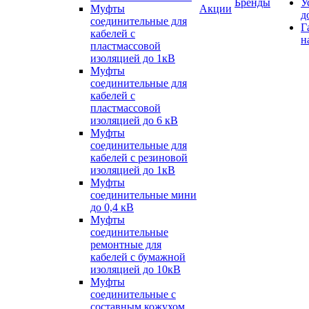
Бренды
У
Муфты
Акции
д
соединительные для
Г
кабелей с
н
пластмассовой
изоляцией до 1кВ
Муфты
соединительные для
кабелей с
пластмассовой
изоляцией до 6 кВ
Муфты
соединительные для
кабелей с резиновой
изоляцией до 1кВ
Муфты
соединительные мини
до 0,4 кВ
Муфты
соединительные
ремонтные для
кабелей с бумажной
изоляцией до 10кВ
Муфты
соединительные с
составным кожухом