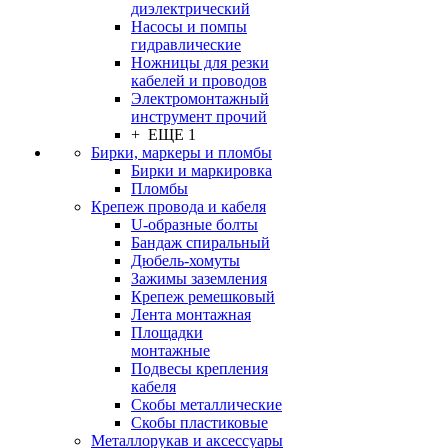
диэлектрический
Насосы и помпы
гидравлические
Ножницы для резки
кабелей и проводов
Электромонтажный
инструмент прочий
+ ЕЩЕ 1
Бирки, маркеры и пломбы
Бирки и маркировка
Пломбы
Крепеж провода и кабеля
U-образные болты
Бандаж спиральный
Дюбель-хомуты
Зажимы заземления
Крепеж ремешковый
Лента монтажная
Площадки
монтажные
Подвесы крепления
кабеля
Скобы металлические
Скобы пластиковые
Металлорукав и аксессуары