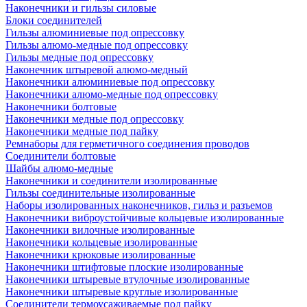
Наконечники и гильзы силовые
Блоки соединителей
Гильзы алюминиевые под опрессовку
Гильзы алюмо-медные под опрессовку
Гильзы медные под опрессовку
Наконечник штыревой алюмо-медный
Наконечники алюминиевые под опрессовку
Наконечники алюмо-медные под опрессовку
Наконечники болтовые
Наконечники медные под опрессовку
Наконечники медные под пайку
Ремнаборы для герметичного соединения проводов
Соединители болтовые
Шайбы алюмо-медные
Наконечники и соединители изолированные
Гильзы соединительные изолированные
Наборы изолированных наконечников, гильз и разъемов
Наконечники виброустойчивые кольцевые изолированные
Наконечники вилочные изолированные
Наконечники кольцевые изолированные
Наконечники крюковые изолированные
Наконечники штифтовые плоские изолированные
Наконечники штыревые втулочные изолированные
Наконечники штыревые круглые изолированные
Соединители термоусаживаемые под пайку