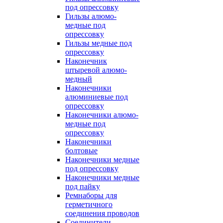
под опрессовку
Гильзы алюмо-
медные под
опрессовку
Гильзы медные под
опрессовку
Наконечник
штыревой алюмо-
медный
Наконечники
алюминиевые под
опрессовку
Наконечники алюмо-
медные под
опрессовку
Наконечники
болтовые
Наконечники медные
под опрессовку
Наконечники медные
под пайку
Ремнаборы для
герметичного
соединения проводов
Соединители