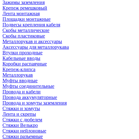
Зажимы заземления
Крепеж ремешковый
Лента монтажная
Площадки монтажные
Подвесы крепления кабеля
Скобы металлические
Скобы пластиковые
Металлорукав и аксессуары
Аксессуары для металлорукава
Втулки проходные
Кабельные вводы
Коробки распаячные
Крепеж-клипса
Металлорукав
Муфты вводные
Муфты соединительные
Провода и кабели
Провода аккумуляторные
Провода и хомуты заземления
Стяжки и хомуты
Лента и скрепы
Стяжки c дюбелем
Стяжки Велькро
Стяжки нейлоновые
Стяжки разъемные