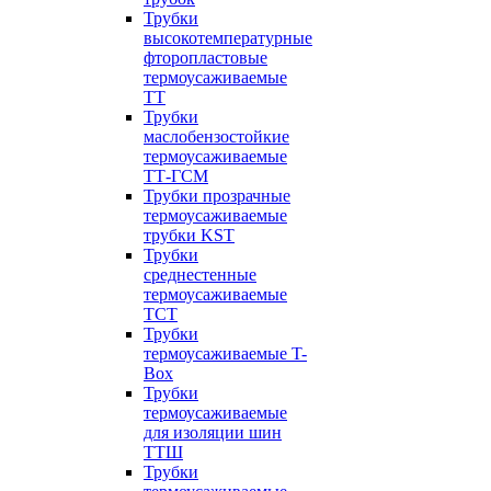
Трубки
высокотемпературные
фторопластовые
термоусаживаемые
ТТ
Трубки
маслобензостойкие
термоусаживаемые
ТТ-ГСМ
Трубки прозрачные
термоусаживаемые
трубки KST
Трубки
среднестенные
термоусаживаемые
ТСТ
Трубки
термоусаживаемые T-
Box
Трубки
термоусаживаемые
для изоляции шин
ТТШ
Трубки