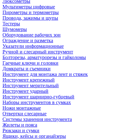
Люксометры
Мультиметры цифровые
Пирометры и термометры
Провода, зажимы и щупы
Тестеры
Шумомеры
Оборудование рабочих зон
Ограждение и разметка
Указатели информационные
Ручной и слесарный инструмент
Болторезы, арматурорезы и гайколомы
Гаечные ключи и головки
Домкраты и съемники
Инструмент для монтажа лент и стяжек
Инструмент крепежный
Инструмент мерительный
Инструмент ударный
Инструмент шарнирно-губцевый
Наборы инструментов в сумках
Ножи монтажные
Отвертки слесарные
Системы хранения инструмента
Жилеты и пояса
Рюкзаки и сумки
Ящики, кейсы и органайзеры