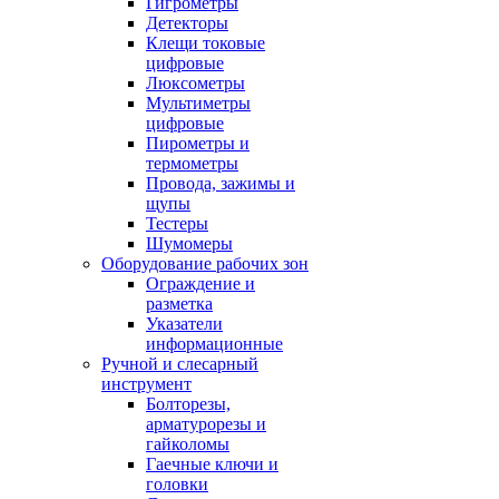
Гигрометры
Детекторы
Клещи токовые
цифровые
Люксометры
Мультиметры
цифровые
Пирометры и
термометры
Провода, зажимы и
щупы
Тестеры
Шумомеры
Оборудование рабочих зон
Ограждение и
разметка
Указатели
информационные
Ручной и слесарный
инструмент
Болторезы,
арматурорезы и
гайколомы
Гаечные ключи и
головки