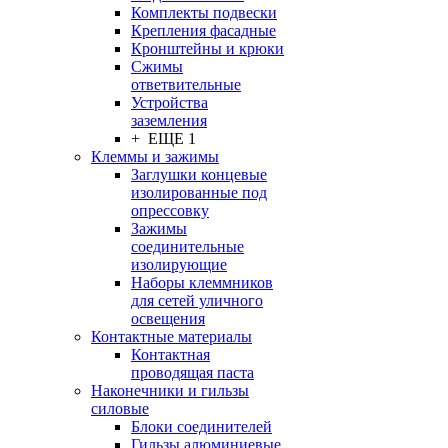
Комплекты подвески
Крепления фасадные
Кронштейны и крюки
Сжимы
ответвительные
Устройства
заземления
+ ЕЩЕ 1
Клеммы и зажимы
Заглушки концевые
изолированные под
опрессовку
Зажимы
соединительные
изолирующие
Наборы клеммников
для сетей уличного
освещения
Контактные материалы
Контактная
проводящая паста
Наконечники и гильзы
силовые
Блоки соединителей
Гильзы алюминиевые