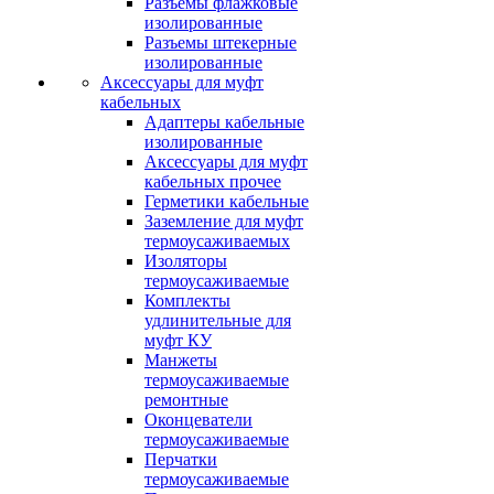
Разъемы флажковые
изолированные
Разъемы штекерные
изолированные
Аксессуары для муфт
кабельных
Адаптеры кабельные
изолированные
Аксессуары для муфт
кабельных прочее
Герметики кабельные
Заземление для муфт
термоусаживаемых
Изоляторы
термоусаживаемые
Комплекты
удлинительные для
муфт КУ
Манжеты
термоусаживаемые
ремонтные
Оконцеватели
термоусаживаемые
Перчатки
термоусаживаемые