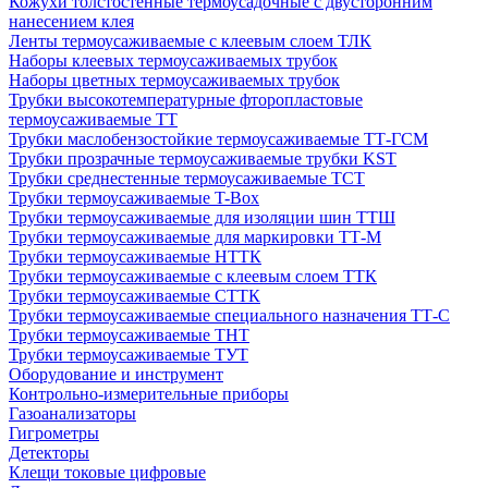
Кожухи толстостенные термоусадочные с двусторонним
нанесением клея
Ленты термоусаживаемые с клеевым слоем ТЛК
Наборы клеевых термоусаживаемых трубок
Наборы цветных термоусаживаемых трубок
Трубки высокотемпературные фторопластовые
термоусаживаемые ТТ
Трубки маслобензостойкие термоусаживаемые ТТ-ГСМ
Трубки прозрачные термоусаживаемые трубки KST
Трубки среднестенные термоусаживаемые ТСТ
Трубки термоусаживаемые T-Box
Трубки термоусаживаемые для изоляции шин ТТШ
Трубки термоусаживаемые для маркировки ТТ-М
Трубки термоусаживаемые НTТК
Трубки термоусаживаемые с клеевым слоем TТК
Трубки термоусаживаемые СTТК
Трубки термоусаживаемые специального назначения ТТ-С
Трубки термоусаживаемые ТНТ
Трубки термоусаживаемые ТУТ
Оборудование и инструмент
Контрольно-измерительные приборы
Газоанализаторы
Гигрометры
Детекторы
Клещи токовые цифровые