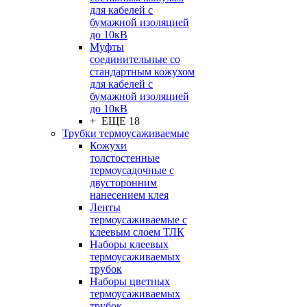
для кабелей с
бумажной изоляцией
до 10кВ
Муфты
соединительные со
стандартным кожухом
для кабелей с
бумажной изоляцией
до 10кВ
+ ЕЩЕ 18
Трубки термоусаживаемые
Кожухи
толстостенные
термоусадочные с
двусторонним
нанесением клея
Ленты
термоусаживаемые с
клеевым слоем ТЛК
Наборы клеевых
термоусаживаемых
трубок
Наборы цветных
термоусаживаемых
трубок