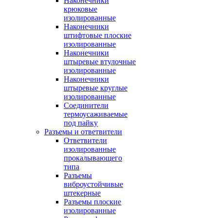
Наконечники
крюковые
изолированные
Наконечники
штифтовые плоские
изолированные
Наконечники
штыревые втулочные
изолированные
Наконечники
штыревые круглые
изолированные
Соединители
термоусаживаемые
под пайку
Разъемы и ответвители
Ответвители
изолированные
прокалывающего
типа
Разъемы
виброустойчивые
штекерные
Разъемы плоские
изолированные