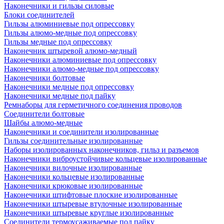
Наконечники и гильзы силовые
Блоки соединителей
Гильзы алюминиевые под опрессовку
Гильзы алюмо-медные под опрессовку
Гильзы медные под опрессовку
Наконечник штыревой алюмо-медный
Наконечники алюминиевые под опрессовку
Наконечники алюмо-медные под опрессовку
Наконечники болтовые
Наконечники медные под опрессовку
Наконечники медные под пайку
Ремнаборы для герметичного соединения проводов
Соединители болтовые
Шайбы алюмо-медные
Наконечники и соединители изолированные
Гильзы соединительные изолированные
Наборы изолированных наконечников, гильз и разъемов
Наконечники виброустойчивые кольцевые изолированные
Наконечники вилочные изолированные
Наконечники кольцевые изолированные
Наконечники крюковые изолированные
Наконечники штифтовые плоские изолированные
Наконечники штыревые втулочные изолированные
Наконечники штыревые круглые изолированные
Соединители термоусаживаемые под пайку