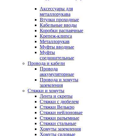
Аксессуары для
металлорукава
Втулки проходные
Кабельные вводы
Коробки распаячные
Крепеж-клипса
Металлорукав
Муфты вводные
Муфты
соединительные
Провода и кабели
Провода
аккумуляторные
Провода и хомуты
заземления
Стяжки и хомуты
Лента и скрепы
Стяжки c дюбелем
Стяжки Велькро
Стяжки нейлоновые
Стяжки разъемные
Стяжки стальные
Хомуты заземления
Хомуты силовые