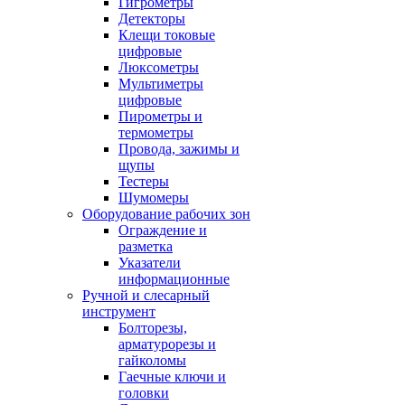
Гигрометры
Детекторы
Клещи токовые
цифровые
Люксометры
Мультиметры
цифровые
Пирометры и
термометры
Провода, зажимы и
щупы
Тестеры
Шумомеры
Оборудование рабочих зон
Ограждение и
разметка
Указатели
информационные
Ручной и слесарный
инструмент
Болторезы,
арматурорезы и
гайколомы
Гаечные ключи и
головки