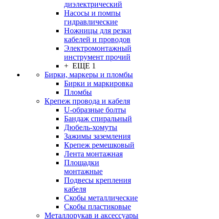
диэлектрический
Насосы и помпы
гидравлические
Ножницы для резки
кабелей и проводов
Электромонтажный
инструмент прочий
+ ЕЩЕ 1
Бирки, маркеры и пломбы
Бирки и маркировка
Пломбы
Крепеж провода и кабеля
U-образные болты
Бандаж спиральный
Дюбель-хомуты
Зажимы заземления
Крепеж ремешковый
Лента монтажная
Площадки
монтажные
Подвесы крепления
кабеля
Скобы металлические
Скобы пластиковые
Металлорукав и аксессуары