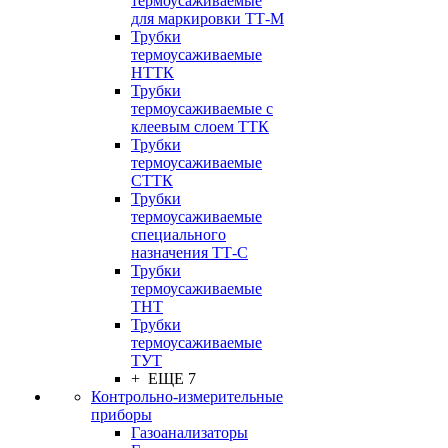
термоусаживаемые
для маркировки ТТ-М
Трубки
термоусаживаемые
НTТК
Трубки
термоусаживаемые с
клеевым слоем TТК
Трубки
термоусаживаемые
СTТК
Трубки
термоусаживаемые
специального
назначения ТТ-С
Трубки
термоусаживаемые
ТНТ
Трубки
термоусаживаемые
ТУТ
+ ЕЩЕ 7
Контрольно-измерительные
приборы
Газоанализаторы