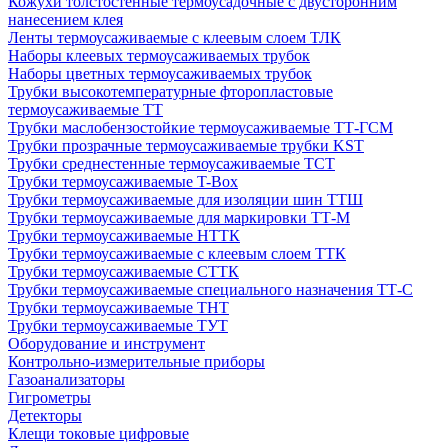
Кожухи толстостенные термоусадочные с двусторонним
нанесением клея
Ленты термоусаживаемые с клеевым слоем ТЛК
Наборы клеевых термоусаживаемых трубок
Наборы цветных термоусаживаемых трубок
Трубки высокотемпературные фторопластовые
термоусаживаемые ТТ
Трубки маслобензостойкие термоусаживаемые ТТ-ГСМ
Трубки прозрачные термоусаживаемые трубки KST
Трубки среднестенные термоусаживаемые ТСТ
Трубки термоусаживаемые T-Box
Трубки термоусаживаемые для изоляции шин ТТШ
Трубки термоусаживаемые для маркировки ТТ-М
Трубки термоусаживаемые НTТК
Трубки термоусаживаемые с клеевым слоем TТК
Трубки термоусаживаемые СTТК
Трубки термоусаживаемые специального назначения ТТ-С
Трубки термоусаживаемые ТНТ
Трубки термоусаживаемые ТУТ
Оборудование и инструмент
Контрольно-измерительные приборы
Газоанализаторы
Гигрометры
Детекторы
Клещи токовые цифровые