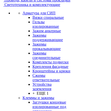
Провода, кабели и системы прокладки
Светотехника и комплектующие
Арматура для СИП
Вязки спиральные
Гильзы
изолированные
Зажим анкерные
Зажимы
поддерживающие
Зажимы
прокалывающие
Зажимы
соединительные
Комплекты подвески
Крепления фасадные
Кронштейны и крюки
Сжимы
ответвительные
Устройства
заземления
+ ЕЩЕ 1
Клеммы и зажимы
Заглушки концевые
изолированные под