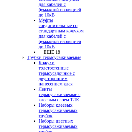
для кабелей с
бумажной изоляцией
до 10кВ
Муфты
соединительные со
стандартным кожухом
для кабелей с
бумажной изоляцией
до 10кВ
+ ЕЩЕ 18
Трубки термоусаживаемые
Кожухи
толстостенные
термоусадочные с
двусторонним
нанесением клея
Ленты
термоусаживаемые с
клеевым слоем ТЛК
Наборы клеевых
термоусаживаемых
трубок
Наборы цветных
термоусаживаемых
трубок