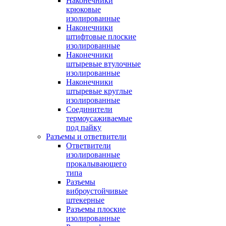
Наконечники
крюковые
изолированные
Наконечники
штифтовые плоские
изолированные
Наконечники
штыревые втулочные
изолированные
Наконечники
штыревые круглые
изолированные
Соединители
термоусаживаемые
под пайку
Разъемы и ответвители
Ответвители
изолированные
прокалывающего
типа
Разъемы
виброустойчивые
штекерные
Разъемы плоские
изолированные