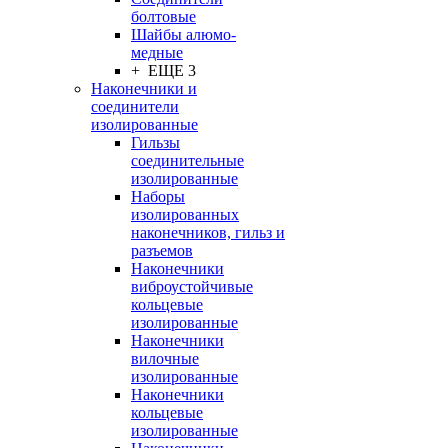
болтовые
Шайбы алюмо-
медные
+ ЕЩЕ 3
Наконечники и
соединители
изолированные
Гильзы
соединительные
изолированные
Наборы
изолированных
наконечников, гильз и
разъемов
Наконечники
виброустойчивые
кольцевые
изолированные
Наконечники
вилочные
изолированные
Наконечники
кольцевые
изолированные