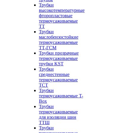
Трубки
высокотемпературные
фторопластовые
термоусаживаемые
ТТ
Трубки
маслобензостойкие
термоусаживаемые
ТТ-ГСМ
Трубки прозрачные
термоусаживаемые
трубки KST
Трубки
среднестенные
термоусаживаемые
ТСТ
Трубки
термоусаживаемые T-
Box
Трубки
термоусаживаемые
для изоляции шин
ТТШ
Трубки