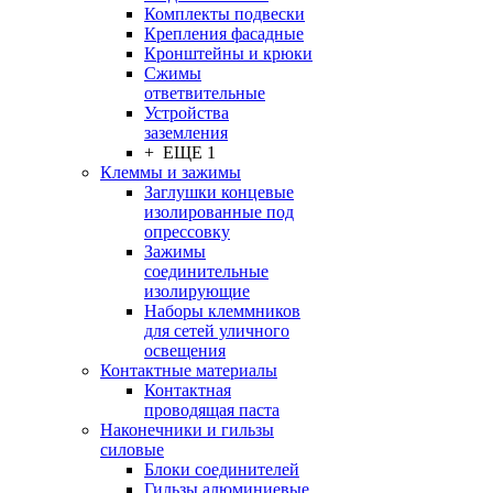
Комплекты подвески
Крепления фасадные
Кронштейны и крюки
Сжимы
ответвительные
Устройства
заземления
+ ЕЩЕ 1
Клеммы и зажимы
Заглушки концевые
изолированные под
опрессовку
Зажимы
соединительные
изолирующие
Наборы клеммников
для сетей уличного
освещения
Контактные материалы
Контактная
проводящая паста
Наконечники и гильзы
силовые
Блоки соединителей
Гильзы алюминиевые