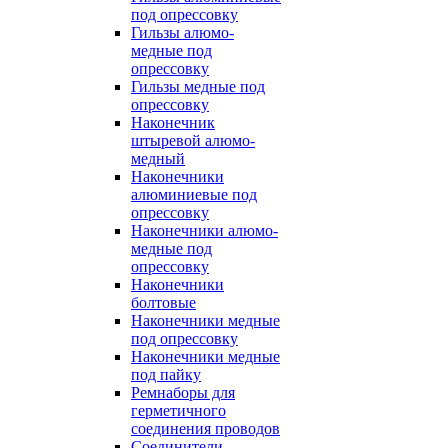
под опрессовку
Гильзы алюмо-
медные под
опрессовку
Гильзы медные под
опрессовку
Наконечник
штыревой алюмо-
медный
Наконечники
алюминиевые под
опрессовку
Наконечники алюмо-
медные под
опрессовку
Наконечники
болтовые
Наконечники медные
под опрессовку
Наконечники медные
под пайку
Ремнаборы для
герметичного
соединения проводов
Соединители