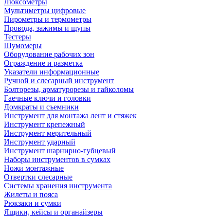
Люксометры
Мультиметры цифровые
Пирометры и термометры
Провода, зажимы и щупы
Тестеры
Шумомеры
Оборудование рабочих зон
Ограждение и разметка
Указатели информационные
Ручной и слесарный инструмент
Болторезы, арматурорезы и гайколомы
Гаечные ключи и головки
Домкраты и съемники
Инструмент для монтажа лент и стяжек
Инструмент крепежный
Инструмент мерительный
Инструмент ударный
Инструмент шарнирно-губцевый
Наборы инструментов в сумках
Ножи монтажные
Отвертки слесарные
Системы хранения инструмента
Жилеты и пояса
Рюкзаки и сумки
Ящики, кейсы и органайзеры