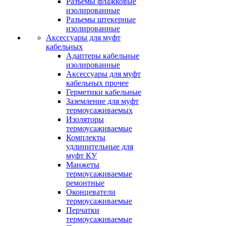
Разъемы флажковые
изолированные
Разъемы штекерные
изолированные
Аксессуары для муфт
кабельных
Адаптеры кабельные
изолированные
Аксессуары для муфт
кабельных прочее
Герметики кабельные
Заземление для муфт
термоусаживаемых
Изоляторы
термоусаживаемые
Комплекты
удлинительные для
муфт КУ
Манжеты
термоусаживаемые
ремонтные
Оконцеватели
термоусаживаемые
Перчатки
термоусаживаемые