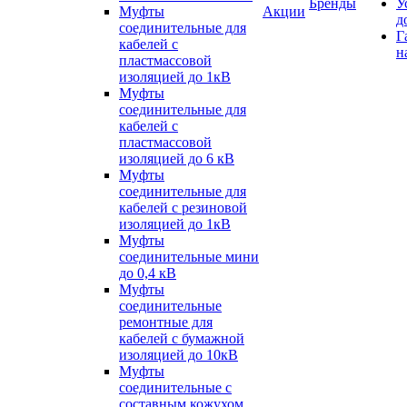
Бренды
У
Муфты
Акции
д
соединительные для
Г
кабелей с
н
пластмассовой
изоляцией до 1кВ
Муфты
соединительные для
кабелей с
пластмассовой
изоляцией до 6 кВ
Муфты
соединительные для
кабелей с резиновой
изоляцией до 1кВ
Муфты
соединительные мини
до 0,4 кВ
Муфты
соединительные
ремонтные для
кабелей с бумажной
изоляцией до 10кВ
Муфты
соединительные с
составным кожухом