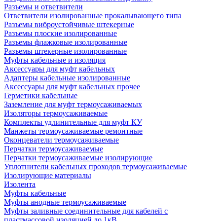
Разъемы и ответвители
Ответвители изолированные прокалывающего типа
Разъемы виброустойчивые штекерные
Разъемы плоские изолированные
Разъемы флажковые изолированные
Разъемы штекерные изолированные
Муфты кабельные и изоляция
Аксессуары для муфт кабельных
Адаптеры кабельные изолированные
Аксессуары для муфт кабельных прочее
Герметики кабельные
Заземление для муфт термоусаживаемых
Изоляторы термоусаживаемые
Комплекты удлинительные для муфт КУ
Манжеты термоусаживаемые ремонтные
Оконцеватели термоусаживаемые
Перчатки термоусаживаемые
Перчатки термоусаживаемые изолирующие
Уплотнители кабельных проходов термоусаживаемые
Изолирующие материалы
Изолента
Муфты кабельные
Муфты анодные термоусаживаемые
Муфты заливные соединительные для кабелей с
пластмассовой изоляцией до 1кВ