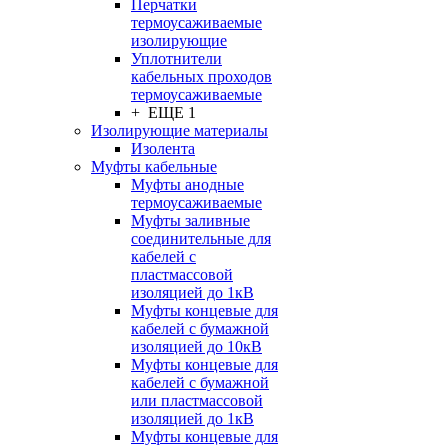
Перчатки
термоусаживаемые
изолирующие
Уплотнители
кабельных проходов
термоусаживаемые
+ ЕЩЕ 1
Изолирующие материалы
Изолента
Муфты кабельные
Муфты анодные
термоусаживаемые
Муфты заливные
соединительные для
кабелей с
пластмассовой
изоляцией до 1кВ
Муфты концевые для
кабелей с бумажной
изоляцией до 10кВ
Муфты концевые для
кабелей с бумажной
или пластмассовой
изоляцией до 1кВ
Муфты концевые для