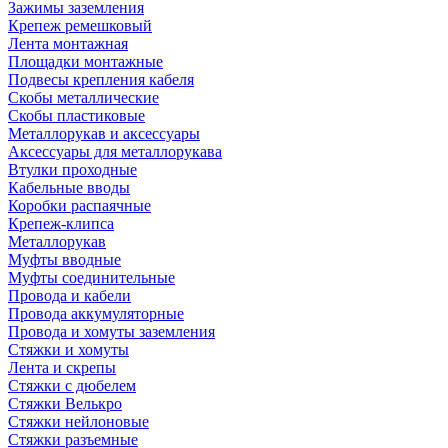
Зажимы заземления
Крепеж ремешковый
Лента монтажная
Площадки монтажные
Подвесы крепления кабеля
Скобы металлические
Скобы пластиковые
Металлорукав и аксессуары
Аксессуары для металлорукава
Втулки проходные
Кабельные вводы
Коробки распаячные
Крепеж-клипса
Металлорукав
Муфты вводные
Муфты соединительные
Провода и кабели
Провода аккумуляторные
Провода и хомуты заземления
Стяжки и хомуты
Лента и скрепы
Стяжки c дюбелем
Стяжки Велькро
Стяжки нейлоновые
Стяжки разъемные