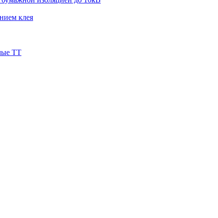
нием клея
мые ТТ