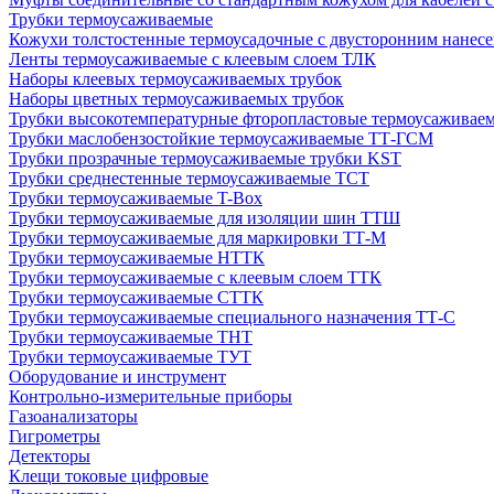
Трубки термоусаживаемые
Кожухи толстостенные термоусадочные с двусторонним нанесе
Ленты термоусаживаемые с клеевым слоем ТЛК
Наборы клеевых термоусаживаемых трубок
Наборы цветных термоусаживаемых трубок
Трубки высокотемпературные фторопластовые термоусаживае
Трубки маслобензостойкие термоусаживаемые ТТ-ГСМ
Трубки прозрачные термоусаживаемые трубки KST
Трубки среднестенные термоусаживаемые ТСТ
Трубки термоусаживаемые T-Box
Трубки термоусаживаемые для изоляции шин ТТШ
Трубки термоусаживаемые для маркировки ТТ-М
Трубки термоусаживаемые НTТК
Трубки термоусаживаемые с клеевым слоем TТК
Трубки термоусаживаемые СTТК
Трубки термоусаживаемые специального назначения ТТ-С
Трубки термоусаживаемые ТНТ
Трубки термоусаживаемые ТУТ
Оборудование и инструмент
Контрольно-измерительные приборы
Газоанализаторы
Гигрометры
Детекторы
Клещи токовые цифровые