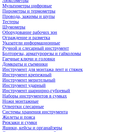
Люксометры
Мультиметры цифровые
Пирометры и термометры
Провода, зажимы и щупы
Тестеры
Шумомеры
Оборудование рабочих зон
Ограждение и разметка
Указатели информационные
Ручной и слесарный инструмент
Болторезы, арматурорезы и гайколомы
Гаечные ключи и головки
Домкраты и съемники
Инструмент для монтажа лент и стяжек
Инструмент крепежный
Инструмент мерительный
Инструмент ударный
Инструмент шарнирно-губцевый
Наборы инструментов в сумках
Ножи монтажные
Отвертки слесарные
Системы хранения инструмента
Жилеты и пояса
Рюкзаки и сумки
Ящики, кейсы и органайзеры