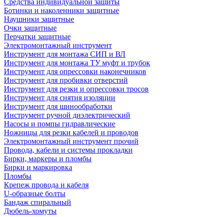
Средства индивидуальной защиты
Ботинки и наколенники защитные
Наушники защитные
Очки защитные
Перчатки защитные
Электромонтажный инструмент
Инструмент для монтажа СИП и ВЛ
Инструмент для монтажа ТУ муфт и трубок
Инструмент для опрессовки наконечников
Инструмент для пробивки отверстий
Инструмент для резки и опрессовки тросов
Инструмент для снятия изоляции
Инструмент для шинообработки
Инструмент ручной диэлектрический
Насосы и помпы гидравлические
Ножницы для резки кабелей и проводов
Электромонтажный инструмент прочий
Провода, кабели и системы прокладки
Бирки, маркеры и пломбы
Бирки и маркировка
Пломбы
Крепеж провода и кабеля
U-образные болты
Бандаж спиральный
Дюбель-хомуты