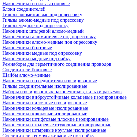
Наконечники и гильзы силовые
Блоки соединителей
Гильзы алюминиевые под опрессовку
Гильзы алюмо-медные под опрессовку
Гильзы медные под опрессовку
Наконечник штыревой алюмо-медный
Наконечники алюминиевые под опрессовку
Наконечники алюмо-медные под опрессовку
Наконечники болтовые
Наконечники медные под опрессовку
Наконечники медные под пайку
Ремнаборы для герметичного соединения проводов
Соединители болтовые
Шайбы алюмо-медные
Наконечники и соединители изолированные
Гильзы соединительные изолированные
Наборы изолированных наконечников, гильз и разъемов
Наконечники виброустойчивые кольцевые изолированные
Наконечники вилочные изолированные
Наконечники кольцевые изолированные
Наконечники крюковые изолированные
Наконечники штифтовые плоские изолированные
Наконечники штыревые втулочные изолированные
Наконечники штыревые круглые изолированные
Соединители термоусаживаемые под пайку