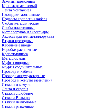
Зажимы заземления
Крепеж ремешковый
Лента монтажная
Площадки монтажные
Подвесы крепления кабеля
Скобы металлические
Скобы пластиковые
Металлорукав и аксессуары
Аксессуары для металлорукава
Втулки проходные
Кабельные вводы
Коробки распаячные
Крепеж-клипса
Металлорукав
Муфты вводные
Муфты соединительные
Провода и кабели
Провода аккумуляторные
Провода и хомуты заземления
Стяжки и хомуты
Лента и скрепы
Стяжки c дюбелем
Стяжки Велькро
Стяжки нейлоновые
Стяжки разъемные