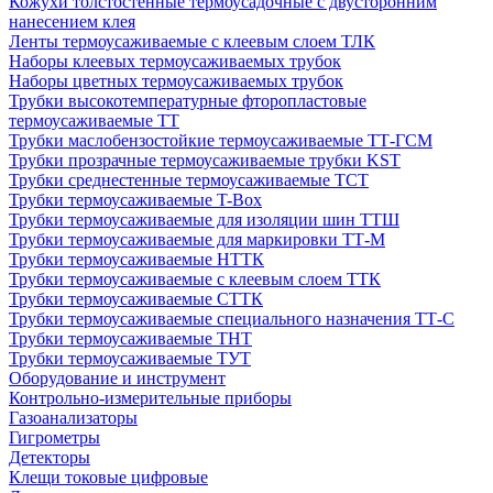
Кожухи толстостенные термоусадочные с двусторонним
нанесением клея
Ленты термоусаживаемые с клеевым слоем ТЛК
Наборы клеевых термоусаживаемых трубок
Наборы цветных термоусаживаемых трубок
Трубки высокотемпературные фторопластовые
термоусаживаемые ТТ
Трубки маслобензостойкие термоусаживаемые ТТ-ГСМ
Трубки прозрачные термоусаживаемые трубки KST
Трубки среднестенные термоусаживаемые ТСТ
Трубки термоусаживаемые T-Box
Трубки термоусаживаемые для изоляции шин ТТШ
Трубки термоусаживаемые для маркировки ТТ-М
Трубки термоусаживаемые НTТК
Трубки термоусаживаемые с клеевым слоем TТК
Трубки термоусаживаемые СTТК
Трубки термоусаживаемые специального назначения ТТ-С
Трубки термоусаживаемые ТНТ
Трубки термоусаживаемые ТУТ
Оборудование и инструмент
Контрольно-измерительные приборы
Газоанализаторы
Гигрометры
Детекторы
Клещи токовые цифровые