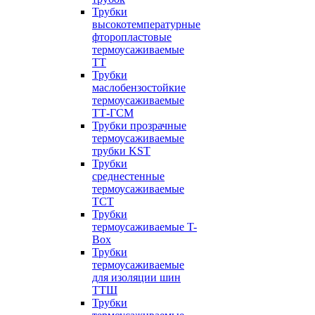
Трубки
высокотемпературные
фторопластовые
термоусаживаемые
ТТ
Трубки
маслобензостойкие
термоусаживаемые
ТТ-ГСМ
Трубки прозрачные
термоусаживаемые
трубки KST
Трубки
среднестенные
термоусаживаемые
ТСТ
Трубки
термоусаживаемые T-
Box
Трубки
термоусаживаемые
для изоляции шин
ТТШ
Трубки