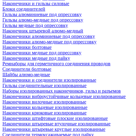
Наконечники и гильзы силовые
Блоки соединителей
Гильзы алюминиевые под опрессовку
Гильзы алюмо-медные под опрессовку
Гильзы медные под опрессовку
Наконечник штыревой алюмо-медный
Наконечники алюминиевые под опрессовку
Наконечники алюмо-медные под опрессовку
Наконечники болтовые
Наконечники медные под опрессовку
Наконечники медные под пайку
Ремнаборы для герметичного соединения проводов
Соединители болтовые
Шайбы алюмо-медные
Наконечники и соединители изолированные
Гильзы соединительные изолированные
Наборы изолированных наконечников, гильз и разъемов
Наконечники виброустойчивые кольцевые изолированные
Наконечники вилочные изолированные
Наконечники кольцевые изолированные
Наконечники крюковые изолированные
Наконечники штифтовые плоские изолированные
Наконечники штыревые втулочные изолированные
Наконечники штыревые круглые изолированные
Соединители термоусаживаемые под пайку