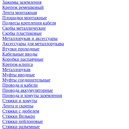
Зажимы заземления
Крепеж ремешковый
Лента монтажная
Площадки монтажные
Подвесы крепления кабеля
Скобы металлические
Скобы пластиковые
Металлорукав и аксессуары
Аксессуары для металлорукава
Втулки проходные
Кабельные вводы
Коробки распаячные
Крепеж-клипса
Металлорукав
Муфты вводные
Муфты соединительные
Провода и кабели
Провода аккумуляторные
Провода и хомуты заземления
Стяжки и хомуты
Лента и скрепы
Стяжки c дюбелем
Стяжки Велькро
Стяжки нейлоновые
Стяжки разъемные