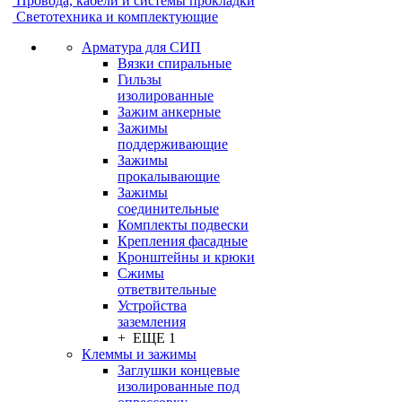
Провода, кабели и системы прокладки
Светотехника и комплектующие
Арматура для СИП
Вязки спиральные
Гильзы
изолированные
Зажим анкерные
Зажимы
поддерживающие
Зажимы
прокалывающие
Зажимы
соединительные
Комплекты подвески
Крепления фасадные
Кронштейны и крюки
Сжимы
ответвительные
Устройства
заземления
+ ЕЩЕ 1
Клеммы и зажимы
Заглушки концевые
изолированные под