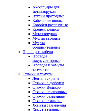
Аксессуары для
металлорукава
Втулки проходные
Кабельные вводы
Коробки распаячные
Крепеж-клипса
Металлорукав
Муфты вводные
Муфты
соединительные
Провода и кабели
Провода
аккумуляторные
Провода и хомуты
заземления
Стяжки и хомуты
Лента и скрепы
Стяжки c дюбелем
Стяжки Велькро
Стяжки нейлоновые
Стяжки разъемные
Стяжки стальные
Хомуты заземления
Хомуты силовые