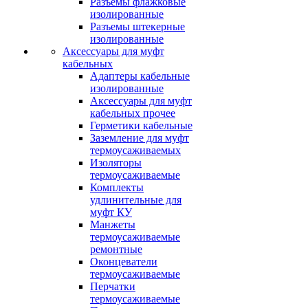
Разъемы флажковые
изолированные
Разъемы штекерные
изолированные
Аксессуары для муфт
кабельных
Адаптеры кабельные
изолированные
Аксессуары для муфт
кабельных прочее
Герметики кабельные
Заземление для муфт
термоусаживаемых
Изоляторы
термоусаживаемые
Комплекты
удлинительные для
муфт КУ
Манжеты
термоусаживаемые
ремонтные
Оконцеватели
термоусаживаемые
Перчатки
термоусаживаемые