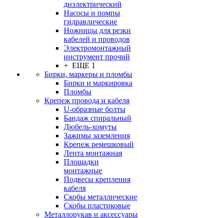
диэлектрический
Насосы и помпы
гидравлические
Ножницы для резки
кабелей и проводов
Электромонтажный
инструмент прочий
+ ЕЩЕ 1
Бирки, маркеры и пломбы
Бирки и маркировка
Пломбы
Крепеж провода и кабеля
U-образные болты
Бандаж спиральный
Дюбель-хомуты
Зажимы заземления
Крепеж ремешковый
Лента монтажная
Площадки
монтажные
Подвесы крепления
кабеля
Скобы металлические
Скобы пластиковые
Металлорукав и аксессуары