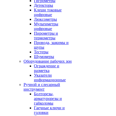
Гигрометры
Детекторы
Клещи токовые
цифровые
Люксометры
Мультиметры
цифровые
Пирометры и
термометры
Провода, зажимы и
щупы
Тестеры
Шумомеры
Оборудование рабочих зон
Ограждение и
разметка
Указатели
информационные
Ручной и слесарный
инструмент
Болторезы,
арматурорезы и
гайколомы
Гаечные ключи и
головки