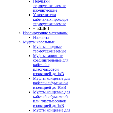
Перчатки
термоусаживаемые
изолирующие
Уплотнители
кабельных проходов
термоусаживаемые
+ ЕЩЕ 1
Изолирующие материалы
Изолента
Муфты кабельные
Муфты анодные
термоусаживаемые
Муфты заливные
соединительные для
кабелей с
пластмассовой
изоляцией до 1кВ
Муфты концевые для
кабелей с бумажной
изоляцией до 10кВ
Муфты концевые для
кабелей с бумажной
или пластмассовой
изоляцией до 1кВ
Муфты концевые для