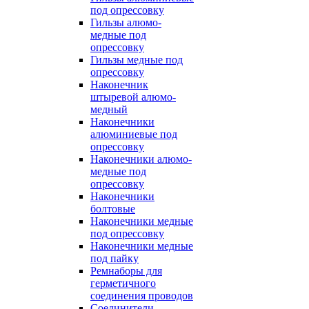
под опрессовку
Гильзы алюмо-
медные под
опрессовку
Гильзы медные под
опрессовку
Наконечник
штыревой алюмо-
медный
Наконечники
алюминиевые под
опрессовку
Наконечники алюмо-
медные под
опрессовку
Наконечники
болтовые
Наконечники медные
под опрессовку
Наконечники медные
под пайку
Ремнаборы для
герметичного
соединения проводов
Соединители