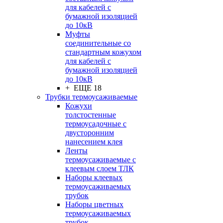
для кабелей с
бумажной изоляцией
до 10кВ
Муфты
соединительные со
стандартным кожухом
для кабелей с
бумажной изоляцией
до 10кВ
+ ЕЩЕ 18
Трубки термоусаживаемые
Кожухи
толстостенные
термоусадочные с
двусторонним
нанесением клея
Ленты
термоусаживаемые с
клеевым слоем ТЛК
Наборы клеевых
термоусаживаемых
трубок
Наборы цветных
термоусаживаемых
трубок