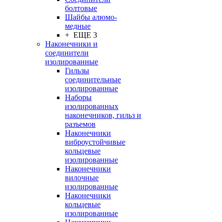
болтовые
Шайбы алюмо-
медные
+ ЕЩЕ 3
Наконечники и
соединители
изолированные
Гильзы
соединительные
изолированные
Наборы
изолированных
наконечников, гильз и
разъемов
Наконечники
виброустойчивые
кольцевые
изолированные
Наконечники
вилочные
изолированные
Наконечники
кольцевые
изолированные