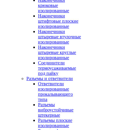
Наконечники
крюковые
изолированные
Наконечники
штифтовые плоские
изолированные
Наконечники
штыревые втулочные
изолированные
Наконечники
штыревые круглые
изолированные
Соединители
термоусаживаемые
под пайку
Разъемы и ответвители
Ответвители
изолированные
прокалывающего
типа
Разъемы
виброустойчивые
штекерные
Разъемы плоские
изолированные