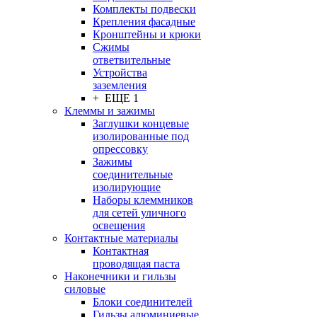
Комплекты подвески
Крепления фасадные
Кронштейны и крюки
Сжимы
ответвительные
Устройства
заземления
+ ЕЩЕ 1
Клеммы и зажимы
Заглушки концевые
изолированные под
опрессовку
Зажимы
соединительные
изолирующие
Наборы клеммников
для сетей уличного
освещения
Контактные материалы
Контактная
проводящая паста
Наконечники и гильзы
силовые
Блоки соединителей
Гильзы алюминиевые