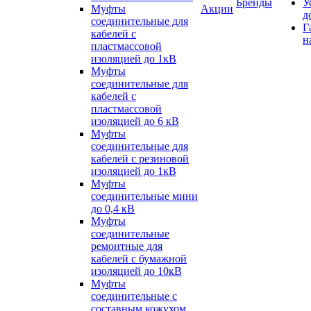
Бренды
У
Муфты
Акции
д
соединительные для
Г
кабелей с
н
пластмассовой
изоляцией до 1кВ
Муфты
соединительные для
кабелей с
пластмассовой
изоляцией до 6 кВ
Муфты
соединительные для
кабелей с резиновой
изоляцией до 1кВ
Муфты
соединительные мини
до 0,4 кВ
Муфты
соединительные
ремонтные для
кабелей с бумажной
изоляцией до 10кВ
Муфты
соединительные с
составным кожухом