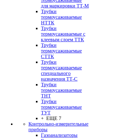
термоусаживаемые
для маркировки ТТ-М
Трубки
термоусаживаемые
НTТК
Трубки
термоусаживаемые с
клеевым слоем TТК
Трубки
термоусаживаемые
СTТК
Трубки
термоусаживаемые
специального
назначения ТТ-С
Трубки
термоусаживаемые
ТНТ
Трубки
термоусаживаемые
ТУТ
+ ЕЩЕ 7
Контрольно-измерительные
приборы
Газоанализаторы