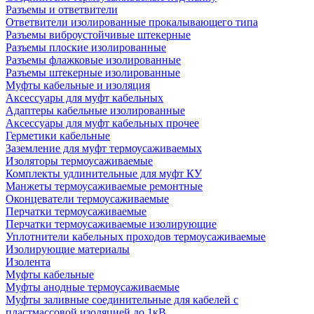
Разъемы и ответвители
Ответвители изолированные прокалывающего типа
Разъемы виброустойчивые штекерные
Разъемы плоские изолированные
Разъемы флажковые изолированные
Разъемы штекерные изолированные
Муфты кабельные и изоляция
Аксессуары для муфт кабельных
Адаптеры кабельные изолированные
Аксессуары для муфт кабельных прочее
Герметики кабельные
Заземление для муфт термоусаживаемых
Изоляторы термоусаживаемые
Комплекты удлинительные для муфт КУ
Манжеты термоусаживаемые ремонтные
Оконцеватели термоусаживаемые
Перчатки термоусаживаемые
Перчатки термоусаживаемые изолирующие
Уплотнители кабельных проходов термоусаживаемые
Изолирующие материалы
Изолента
Муфты кабельные
Муфты анодные термоусаживаемые
Муфты заливные соединительные для кабелей с
пластмассовой изоляцией до 1кВ