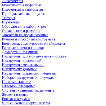
Люксометры
Мультиметры цифровые
Пирометры и термометры
Провода, зажимы и щупы
Тестеры
Шумомеры
Оборудование рабочих зон
Ограждение и разметка
Указатели информационные
Ручной и слесарный инструмент
Болторезы, арматурорезы и гайколомы
Гаечные ключи и головки
Домкраты и съемники
Инструмент для монтажа лент и стяжек
Инструмент крепежный
Инструмент мерительный
Инструмент ударный
Инструмент шарнирно-губцевый
Наборы инструментов в сумках
Ножи монтажные
Отвертки слесарные
Системы хранения инструмента
Жилеты и пояса
Рюкзаки и сумки
Ящики, кейсы и органайзеры