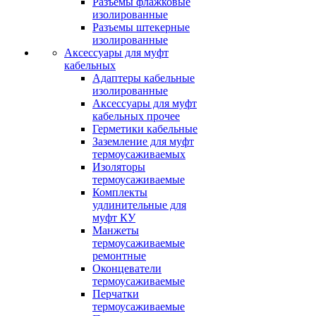
Разъемы флажковые
изолированные
Разъемы штекерные
изолированные
Аксессуары для муфт
кабельных
Адаптеры кабельные
изолированные
Аксессуары для муфт
кабельных прочее
Герметики кабельные
Заземление для муфт
термоусаживаемых
Изоляторы
термоусаживаемые
Комплекты
удлинительные для
муфт КУ
Манжеты
термоусаживаемые
ремонтные
Оконцеватели
термоусаживаемые
Перчатки
термоусаживаемые