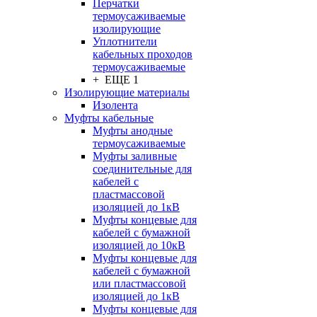
Перчатки
термоусаживаемые
изолирующие
Уплотнители
кабельных проходов
термоусаживаемые
+ ЕЩЕ 1
Изолирующие материалы
Изолента
Муфты кабельные
Муфты анодные
термоусаживаемые
Муфты заливные
соединительные для
кабелей с
пластмассовой
изоляцией до 1кВ
Муфты концевые для
кабелей с бумажной
изоляцией до 10кВ
Муфты концевые для
кабелей с бумажной
или пластмассовой
изоляцией до 1кВ
Муфты концевые для