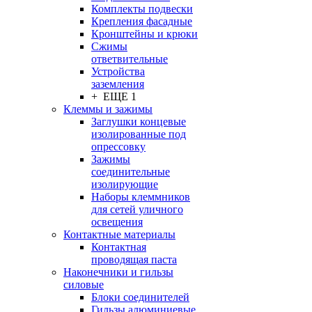
Комплекты подвески
Крепления фасадные
Кронштейны и крюки
Сжимы
ответвительные
Устройства
заземления
+ ЕЩЕ 1
Клеммы и зажимы
Заглушки концевые
изолированные под
опрессовку
Зажимы
соединительные
изолирующие
Наборы клеммников
для сетей уличного
освещения
Контактные материалы
Контактная
проводящая паста
Наконечники и гильзы
силовые
Блоки соединителей
Гильзы алюминиевые