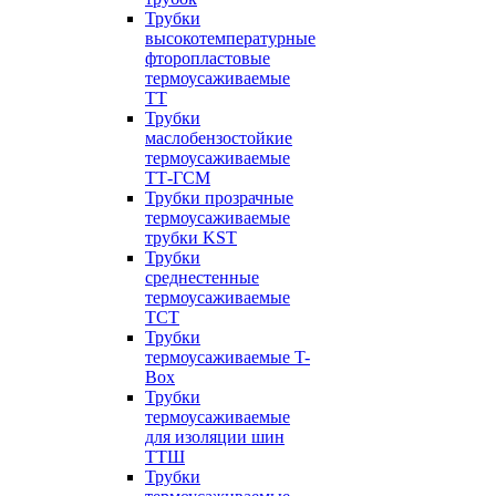
Трубки
высокотемпературные
фторопластовые
термоусаживаемые
ТТ
Трубки
маслобензостойкие
термоусаживаемые
ТТ-ГСМ
Трубки прозрачные
термоусаживаемые
трубки KST
Трубки
среднестенные
термоусаживаемые
ТСТ
Трубки
термоусаживаемые T-
Box
Трубки
термоусаживаемые
для изоляции шин
ТТШ
Трубки