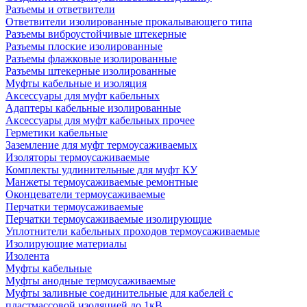
Разъемы и ответвители
Ответвители изолированные прокалывающего типа
Разъемы виброустойчивые штекерные
Разъемы плоские изолированные
Разъемы флажковые изолированные
Разъемы штекерные изолированные
Муфты кабельные и изоляция
Аксессуары для муфт кабельных
Адаптеры кабельные изолированные
Аксессуары для муфт кабельных прочее
Герметики кабельные
Заземление для муфт термоусаживаемых
Изоляторы термоусаживаемые
Комплекты удлинительные для муфт КУ
Манжеты термоусаживаемые ремонтные
Оконцеватели термоусаживаемые
Перчатки термоусаживаемые
Перчатки термоусаживаемые изолирующие
Уплотнители кабельных проходов термоусаживаемые
Изолирующие материалы
Изолента
Муфты кабельные
Муфты анодные термоусаживаемые
Муфты заливные соединительные для кабелей с
пластмассовой изоляцией до 1кВ