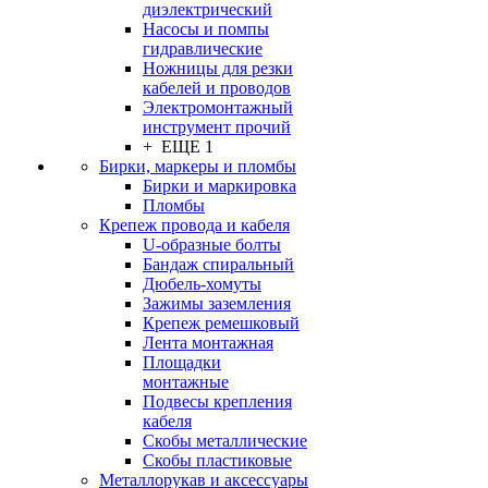
диэлектрический
Насосы и помпы
гидравлические
Ножницы для резки
кабелей и проводов
Электромонтажный
инструмент прочий
+ ЕЩЕ 1
Бирки, маркеры и пломбы
Бирки и маркировка
Пломбы
Крепеж провода и кабеля
U-образные болты
Бандаж спиральный
Дюбель-хомуты
Зажимы заземления
Крепеж ремешковый
Лента монтажная
Площадки
монтажные
Подвесы крепления
кабеля
Скобы металлические
Скобы пластиковые
Металлорукав и аксессуары