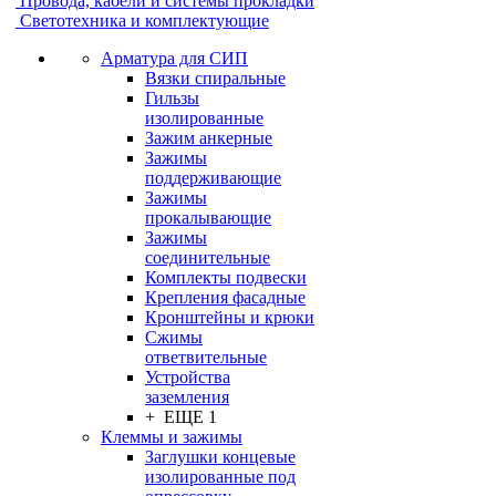
Провода, кабели и системы прокладки
Светотехника и комплектующие
Арматура для СИП
Вязки спиральные
Гильзы
изолированные
Зажим анкерные
Зажимы
поддерживающие
Зажимы
прокалывающие
Зажимы
соединительные
Комплекты подвески
Крепления фасадные
Кронштейны и крюки
Сжимы
ответвительные
Устройства
заземления
+ ЕЩЕ 1
Клеммы и зажимы
Заглушки концевые
изолированные под