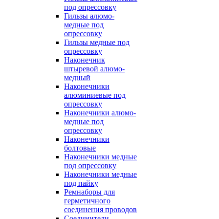
под опрессовку
Гильзы алюмо-
медные под
опрессовку
Гильзы медные под
опрессовку
Наконечник
штыревой алюмо-
медный
Наконечники
алюминиевые под
опрессовку
Наконечники алюмо-
медные под
опрессовку
Наконечники
болтовые
Наконечники медные
под опрессовку
Наконечники медные
под пайку
Ремнаборы для
герметичного
соединения проводов
Соединители