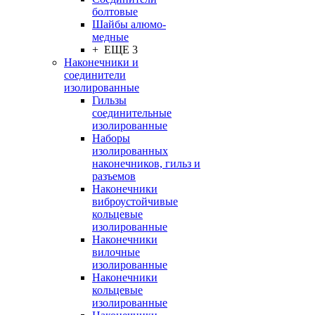
болтовые
Шайбы алюмо-
медные
+ ЕЩЕ 3
Наконечники и
соединители
изолированные
Гильзы
соединительные
изолированные
Наборы
изолированных
наконечников, гильз и
разъемов
Наконечники
виброустойчивые
кольцевые
изолированные
Наконечники
вилочные
изолированные
Наконечники
кольцевые
изолированные