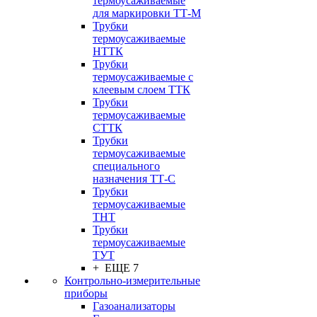
термоусаживаемые
для маркировки ТТ-М
Трубки
термоусаживаемые
НTТК
Трубки
термоусаживаемые с
клеевым слоем TТК
Трубки
термоусаживаемые
СTТК
Трубки
термоусаживаемые
специального
назначения ТТ-С
Трубки
термоусаживаемые
ТНТ
Трубки
термоусаживаемые
ТУТ
+ ЕЩЕ 7
Контрольно-измерительные
приборы
Газоанализаторы