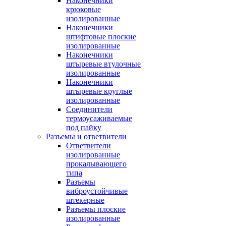
Наконечники
крюковые
изолированные
Наконечники
штифтовые плоские
изолированные
Наконечники
штыревые втулочные
изолированные
Наконечники
штыревые круглые
изолированные
Соединители
термоусаживаемые
под пайку
Разъемы и ответвители
Ответвители
изолированные
прокалывающего
типа
Разъемы
виброустойчивые
штекерные
Разъемы плоские
изолированные