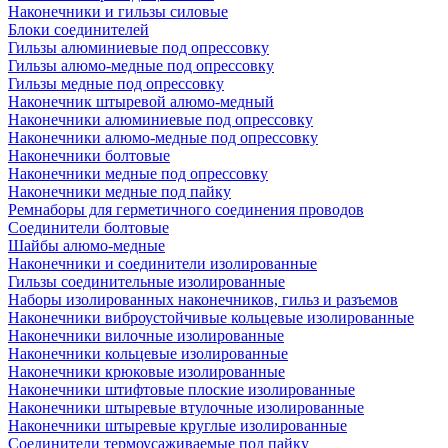
Наконечники и гильзы силовые
Блоки соединителей
Гильзы алюминиевые под опрессовку
Гильзы алюмо-медные под опрессовку
Гильзы медные под опрессовку
Наконечник штыревой алюмо-медный
Наконечники алюминиевые под опрессовку
Наконечники алюмо-медные под опрессовку
Наконечники болтовые
Наконечники медные под опрессовку
Наконечники медные под пайку
Ремнаборы для герметичного соединения проводов
Соединители болтовые
Шайбы алюмо-медные
Наконечники и соединители изолированные
Гильзы соединительные изолированные
Наборы изолированных наконечников, гильз и разъемов
Наконечники виброустойчивые кольцевые изолированные
Наконечники вилочные изолированные
Наконечники кольцевые изолированные
Наконечники крюковые изолированные
Наконечники штифтовые плоские изолированные
Наконечники штыревые втулочные изолированные
Наконечники штыревые круглые изолированные
Соединители термоусаживаемые под пайку