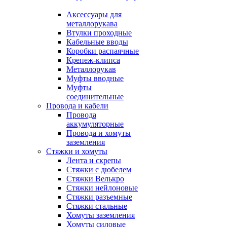
Аксессуары для
металлорукава
Втулки проходные
Кабельные вводы
Коробки распаячные
Крепеж-клипса
Металлорукав
Муфты вводные
Муфты
соединительные
Провода и кабели
Провода
аккумуляторные
Провода и хомуты
заземления
Стяжки и хомуты
Лента и скрепы
Стяжки c дюбелем
Стяжки Велькро
Стяжки нейлоновые
Стяжки разъемные
Стяжки стальные
Хомуты заземления
Хомуты силовые