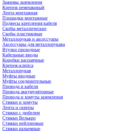
Зажимы заземления
Крепеж ремешковый
Лента монтажная
Площадки монтажные
Подвесы крепления кабеля
Скобы металлические
Скобы пластиковые
Металлорукав и аксессуары
Аксессуары для металлорукава
Втулки проходные
Кабельные вводы
Коробки распаячные
Крепеж-клипса
Металлорукав
Муфты вводные
Муфты соединительные
Провода и кабели
Провода аккумуляторные
Провода и хомуты заземления
Стяжки и хомуты
Лента и скрепы
Стяжки c дюбелем
Стяжки Велькро
Стяжки нейлоновые
Стяжки разъемные