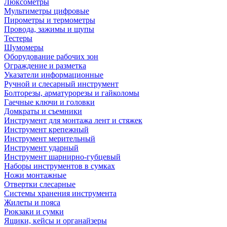
Люксометры
Мультиметры цифровые
Пирометры и термометры
Провода, зажимы и щупы
Тестеры
Шумомеры
Оборудование рабочих зон
Ограждение и разметка
Указатели информационные
Ручной и слесарный инструмент
Болторезы, арматурорезы и гайколомы
Гаечные ключи и головки
Домкраты и съемники
Инструмент для монтажа лент и стяжек
Инструмент крепежный
Инструмент мерительный
Инструмент ударный
Инструмент шарнирно-губцевый
Наборы инструментов в сумках
Ножи монтажные
Отвертки слесарные
Системы хранения инструмента
Жилеты и пояса
Рюкзаки и сумки
Ящики, кейсы и органайзеры