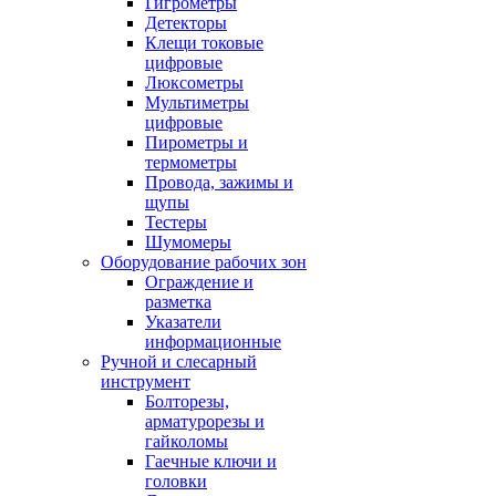
Гигрометры
Детекторы
Клещи токовые
цифровые
Люксометры
Мультиметры
цифровые
Пирометры и
термометры
Провода, зажимы и
щупы
Тестеры
Шумомеры
Оборудование рабочих зон
Ограждение и
разметка
Указатели
информационные
Ручной и слесарный
инструмент
Болторезы,
арматурорезы и
гайколомы
Гаечные ключи и
головки