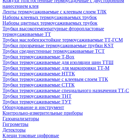
Кожухи толстостенные термоусадочные с двусторонним
нанесением клея
Ленты термоусаживаемые с клеевым слоем ТЛК
Наборы клеевых термоусаживаемых трубок
Наборы цветных термоусаживаемых трубок
Трубки высокотемпературные фторопластовые
термоусаживаемые ТТ
Трубки маслобензостойкие термоусаживаемые ТТ-ГСМ
Трубки прозрачные термоусаживаемые трубки KST
Трубки среднестенные термоусаживаемые ТСТ
Трубки термоусаживаемые T-Box
Трубки термоусаживаемые для изоляции шин ТТШ
Трубки термоусаживаемые для маркировки ТТ-М
Трубки термоусаживаемые НTТК
Трубки термоусаживаемые с клеевым слоем TТК
Трубки термоусаживаемые СTТК
Трубки термоусаживаемые специального назначения ТТ-С
Трубки термоусаживаемые ТНТ
Трубки термоусаживаемые ТУТ
Оборудование и инструмент
Контрольно-измерительные приборы
Газоанализаторы
Гигрометры
Детекторы
Клещи токовые цифровые