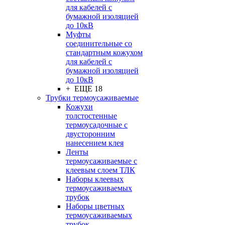
для кабелей с
бумажной изоляцией
до 10кВ
Муфты
соединительные со
стандартным кожухом
для кабелей с
бумажной изоляцией
до 10кВ
+ ЕЩЕ 18
Трубки термоусаживаемые
Кожухи
толстостенные
термоусадочные с
двусторонним
нанесением клея
Ленты
термоусаживаемые с
клеевым слоем ТЛК
Наборы клеевых
термоусаживаемых
трубок
Наборы цветных
термоусаживаемых
трубок