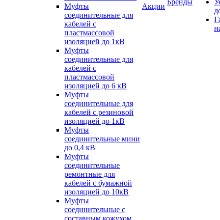
Бренды
У
Муфты
Акции
д
соединительные для
Г
кабелей с
н
пластмассовой
изоляцией до 1кВ
Муфты
соединительные для
кабелей с
пластмассовой
изоляцией до 6 кВ
Муфты
соединительные для
кабелей с резиновой
изоляцией до 1кВ
Муфты
соединительные мини
до 0,4 кВ
Муфты
соединительные
ремонтные для
кабелей с бумажной
изоляцией до 10кВ
Муфты
соединительные с
составным кожухом