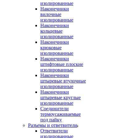
изолированные
Наконечники
вилочные
изолированные
Наконечники
кольцевые
изолированные
Наконечники
крюковые
изолированные
Наконечники
штифтовые плоские
изолированные
Наконечники
штыревые втулочные
изолированные
Наконечники
штыревые круглые
изолированные
Соединители
термоусаживаемые
под пайку
Разъемы и ответвители
Ответвители
изолированные