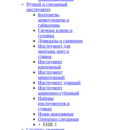
Ручной и слесарный
инструмент
Болторезы,
арматурорезы и
гайколомы
Гаечные ключи и
головки
Домкраты и съемники
Инструмент для
монтажа лент и
стяжек
Инструмент
крепежный
Инструмент
мерительный
Инструмент ударный
Инструмент
шарнирно-губцевый
Наборы
инструментов в
сумках
Ножи монтажные
Отвертки слесарные
+ ЕЩЕ 1
Системы хранения