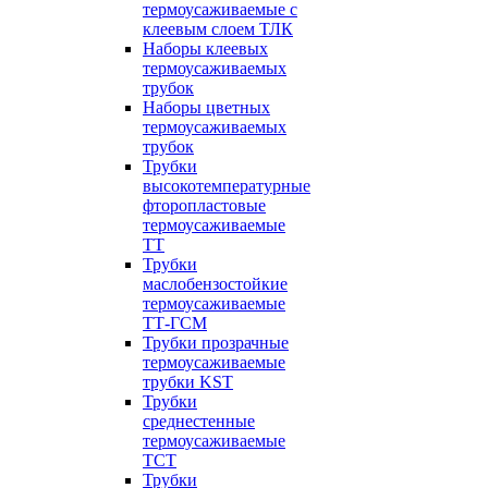
термоусаживаемые с
клеевым слоем ТЛК
Наборы клеевых
термоусаживаемых
трубок
Наборы цветных
термоусаживаемых
трубок
Трубки
высокотемпературные
фторопластовые
термоусаживаемые
ТТ
Трубки
маслобензостойкие
термоусаживаемые
ТТ-ГСМ
Трубки прозрачные
термоусаживаемые
трубки KST
Трубки
среднестенные
термоусаживаемые
ТСТ
Трубки