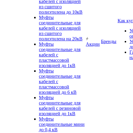
кабелей с изоляцией
из сшитого
полиэтилена до 10кВ
Муфты
Как ку
соединительные для
кабелей с изоляцией
У
из сшитого
о
полиэтилена на 20кВ
Бренды
У
Муфты
Акции
д
соединительные для
Г
кабелей с
н
пластмассовой
изоляцией до 1кВ
Муфты
соединительные для
кабелей с
пластмассовой
изоляцией до 6 кВ
Муфты
соединительные для
кабелей с резиновой
изоляцией до 1кВ
Муфты
соединительные мини
до 0,4 кВ