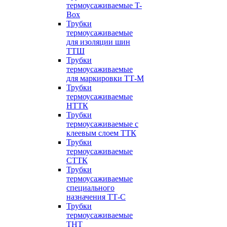
термоусаживаемые T-
Box
Трубки
термоусаживаемые
для изоляции шин
ТТШ
Трубки
термоусаживаемые
для маркировки ТТ-М
Трубки
термоусаживаемые
НTТК
Трубки
термоусаживаемые с
клеевым слоем TТК
Трубки
термоусаживаемые
СTТК
Трубки
термоусаживаемые
специального
назначения ТТ-С
Трубки
термоусаживаемые
ТНТ