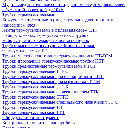
Муфты соединительные со стандартным кожухом для кабелей
с бумажной изоляцией до 10кВ
Трубки термоусаживаемые
Кожухи толстостенные термоусадочные с двусторонним
нанесением клея
Ленты термоусаживаемые с клеевым слоем ТЛК
Наборы клеевых термоусаживаемых трубок
Наборы цветных термоусаживаемых трубок
Трубки высокотемпературные фторопластовые
термоусаживаемые ТТ
Трубки маслобензостойкие термоусаживаемые ТТ-ГСМ
Трубки прозрачные термоусаживаемые трубки KST
Трубки среднестенные термоусаживаемые ТСТ
Трубки термоусаживаемые T-Box
Трубки термоусаживаемые для изоляции шин ТТШ
Трубки термоусаживаемые для маркировки ТТ-М
Трубки термоусаживаемые НTТК
Трубки термоусаживаемые с клеевым слоем TТК
Трубки термоусаживаемые СTТК
Трубки термоусаживаемые специального назначения ТТ-С
Трубки термоусаживаемые ТНТ
Трубки термоусаживаемые ТУТ
Оборудование и инструмент
Контрольно-измерительные приборы
Газоанализаторы