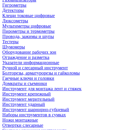
Гигрометры
Детекторы
Клещи токовые цифровые
Люксометры
Мультиметры цифровые
Пирометры и термометры
Провода, зажимы и щупы
Тестеры
Шумомеры
Оборудование рабочих зон
Ограждение и разметка
Указатели информационные
Ручной и слесарный инструмент
Болторезы, арматурорезы и гайколомы
Гаечные ключи и головки
Домкраты и съемники
Инструмент для монтажа лент и стяжек
Инструмент крепежный
Инструмент мерительный
Инструмент ударный
Инструмент шарнирно-губцевый
Наборы инструментов в сумках
Ножи монтажные
Отвертки слесарные