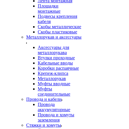
Лента монтажная
Площадки
монтажные
Подвесы крепления
кабеля
Скобы металлические
Скобы пластиковые
Металлорукав и аксессуары
Аксессуары для
металлорукава
Втулки проходные
Кабельные вводы
Коробки распаячные
Крепеж-клипса
Металлорукав
Муфты вводные
Муфты
соединительные
Провода и кабели
Провода
аккумуляторные
Провода и хомуты
заземления
Стяжки и хомуты