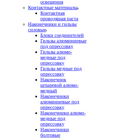
освещения
Контактные материалы
Контактная
проводящая паста
Наконечники и гильзы
силовые
Блоки соединителей
Гильзы алюминиевые
под опрессовку
Гильзы алюмо-
медные под
опрессовку
Гильзы медные под
опрессовку
Наконечник
штыревой алюмо-
медный
Наконечники
алюминиевые под
опрессовку
Наконечники алюмо-
медные под
опрессовку
Наконечники
болтовые