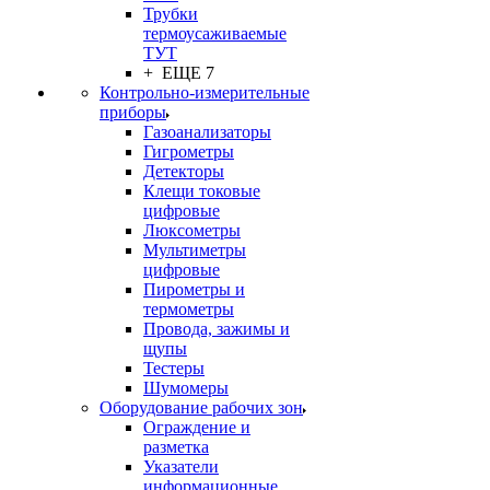
Трубки
термоусаживаемые
ТУТ
+ ЕЩЕ 7
Контрольно-измерительные
приборы
Газоанализаторы
Гигрометры
Детекторы
Клещи токовые
цифровые
Люксометры
Мультиметры
цифровые
Пирометры и
термометры
Провода, зажимы и
щупы
Тестеры
Шумомеры
Оборудование рабочих зон
Ограждение и
разметка
Указатели
информационные