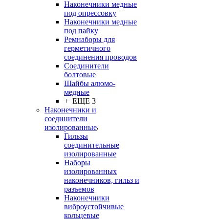
Наконечники медные
под опрессовку
Наконечники медные
под пайку
Ремнаборы для
герметичного
соединения проводов
Соединители
болтовые
Шайбы алюмо-
медные
+ ЕЩЕ 3
Наконечники и
соединители
изолированные
Гильзы
соединительные
изолированные
Наборы
изолированных
наконечников, гильз и
разъемов
Наконечники
виброустойчивые
кольцевые