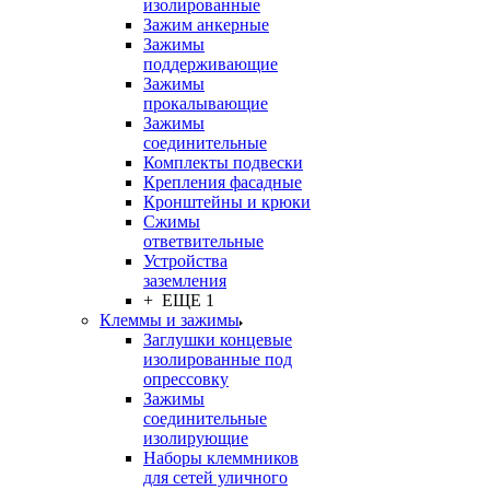
изолированные
Зажим анкерные
Зажимы
поддерживающие
Зажимы
прокалывающие
Зажимы
соединительные
Комплекты подвески
Крепления фасадные
Кронштейны и крюки
Сжимы
ответвительные
Устройства
заземления
+ ЕЩЕ 1
Клеммы и зажимы
Заглушки концевые
изолированные под
опрессовку
Зажимы
соединительные
изолирующие
Наборы клеммников
для сетей уличного