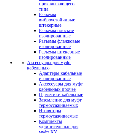
прокалывающего
типа
Разъемы
виброустойчивые
штекерные
Разъемы плоские
изолированные
Разъемы флажковые
изолированные
Разъемы штекерные
изолированные
Аксессуары для муфт
кабельных
Адаптеры кабельные
изолированные
Аксессуары для муфт
кабельных прочее
Герметики кабельные
Заземление для муфт
термоусаживаемых
Изоляторы
термоусаживаемые
Комплекты
удлинительные для
муфт КУ