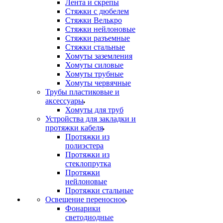
Лента и скрепы
Стяжки c дюбелем
Стяжки Велькро
Стяжки нейлоновые
Стяжки разъемные
Стяжки стальные
Хомуты заземления
Хомуты силовые
Хомуты трубные
Хомуты червячные
Трубы пластиковые и
аксессуары
Хомуты для труб
Устройства для закладки и
протяжки кабеля
Протяжки из
полиэстера
Протяжки из
стеклопрутка
Протяжки
нейлоновые
Протяжки стальные
Освещение переносное
Фонарики
светодиодные