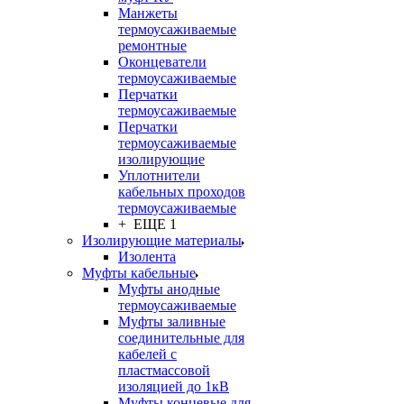
Манжеты
термоусаживаемые
ремонтные
Оконцеватели
термоусаживаемые
Перчатки
термоусаживаемые
Перчатки
термоусаживаемые
изолирующие
Уплотнители
кабельных проходов
термоусаживаемые
+ ЕЩЕ 1
Изолирующие материалы
Изолента
Муфты кабельные
Муфты анодные
термоусаживаемые
Муфты заливные
соединительные для
кабелей с
пластмассовой
изоляцией до 1кВ
Муфты концевые для