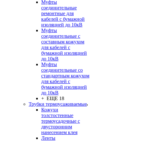
Муфты
соединительные
ремонтные для
кабелей с бумажной
изоляцией до 10кВ
Муфты
соединительные с
составным кожухом
для кабелей с
бумажной изоляцией
до 10кВ
Муфты
соединительные со
стандартным кожухом
для кабелей с
бумажной изоляцией
до 10кВ
+ ЕЩЕ 18
Трубки термоусаживаемые
Кожухи
толстостенные
термоусадочные с
двусторонним
нанесением клея
Ленты