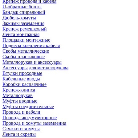
Крепеж провода и кабеля
U-образные болты
Бандаж спиральный
Дюбель-хомуты
Зажимы заземления
Крепеж ремешковый
Лента монтажная
Площадки монтажные
Подвесы крепления кабеля
Скобы металлические
Скобы пластиковые
Металлорукав и аксессуары
Аксессуары для металлорукава
Втулки проходные
Кабельные вводы
Коробки распаячные
Крепеж-клипса
Металлорукав
Муфты вводные
Муфты соединительные
Провода и кабели
Провода аккумуляторные
Провода и хомуты заземления
Стяжки и хомуты
Лента и скрепы