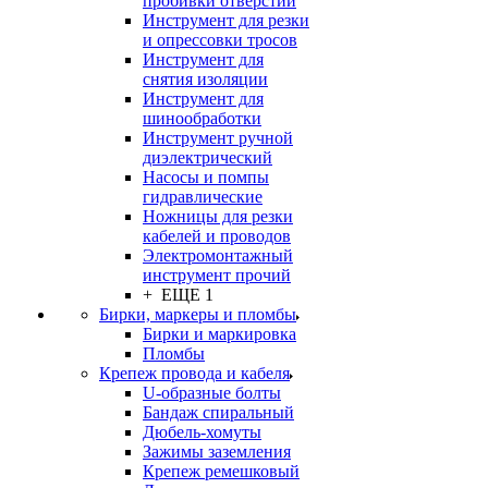
пробивки отверстий
Инструмент для резки
и опрессовки тросов
Инструмент для
снятия изоляции
Инструмент для
шинообработки
Инструмент ручной
диэлектрический
Насосы и помпы
гидравлические
Ножницы для резки
кабелей и проводов
Электромонтажный
инструмент прочий
+ ЕЩЕ 1
Бирки, маркеры и пломбы
Бирки и маркировка
Пломбы
Крепеж провода и кабеля
U-образные болты
Бандаж спиральный
Дюбель-хомуты
Зажимы заземления
Крепеж ремешковый