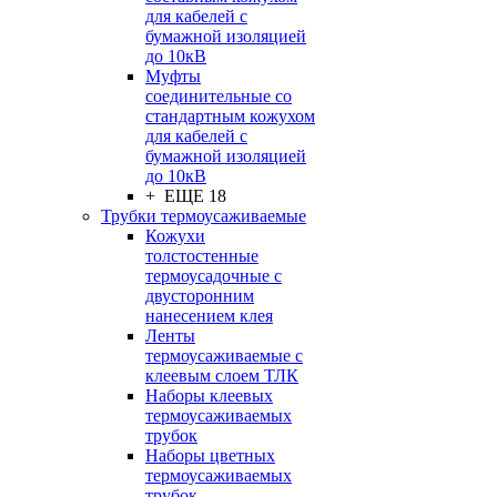
для кабелей с
бумажной изоляцией
до 10кВ
Муфты
соединительные со
стандартным кожухом
для кабелей с
бумажной изоляцией
до 10кВ
+ ЕЩЕ 18
Трубки термоусаживаемые
Кожухи
толстостенные
термоусадочные с
двусторонним
нанесением клея
Ленты
термоусаживаемые с
клеевым слоем ТЛК
Наборы клеевых
термоусаживаемых
трубок
Наборы цветных
термоусаживаемых
трубок