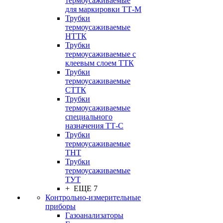
термоусаживаемые
для маркировки ТТ-М
Трубки
термоусаживаемые
НTТК
Трубки
термоусаживаемые с
клеевым слоем TТК
Трубки
термоусаживаемые
СTТК
Трубки
термоусаживаемые
специального
назначения ТТ-С
Трубки
термоусаживаемые
ТНТ
Трубки
термоусаживаемые
ТУТ
+ ЕЩЕ 7
Контрольно-измерительные
приборы
Газоанализаторы