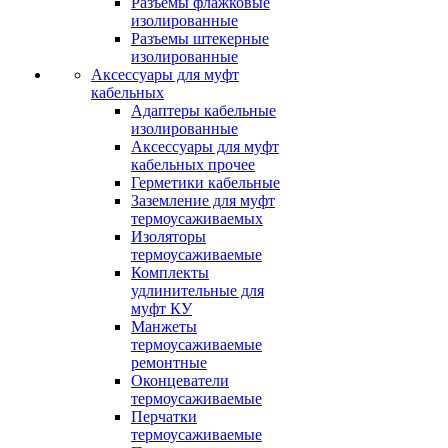
Разъемы флажковые
изолированные
Разъемы штекерные
изолированные
Аксессуары для муфт
кабельных
Адаптеры кабельные
изолированные
Аксессуары для муфт
кабельных прочее
Герметики кабельные
Заземление для муфт
термоусаживаемых
Изоляторы
термоусаживаемые
Комплекты
удлинительные для
муфт КУ
Манжеты
термоусаживаемые
ремонтные
Оконцеватели
термоусаживаемые
Перчатки
термоусаживаемые