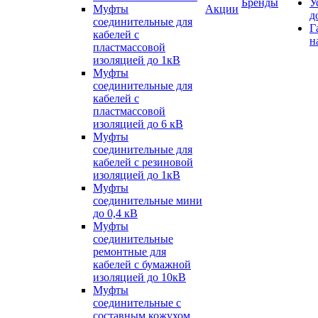
Бренды
У
Муфты
Акции
д
соединительные для
Г
кабелей с
н
пластмассовой
изоляцией до 1кВ
Муфты
соединительные для
кабелей с
пластмассовой
изоляцией до 6 кВ
Муфты
соединительные для
кабелей с резиновой
изоляцией до 1кВ
Муфты
соединительные мини
до 0,4 кВ
Муфты
соединительные
ремонтные для
кабелей с бумажной
изоляцией до 10кВ
Муфты
соединительные с
составным кожухом