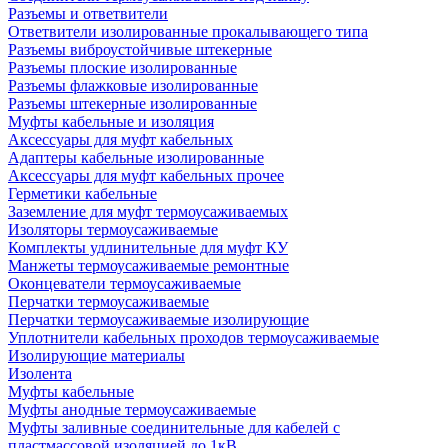
Разъемы и ответвители
Ответвители изолированные прокалывающего типа
Разъемы виброустойчивые штекерные
Разъемы плоские изолированные
Разъемы флажковые изолированные
Разъемы штекерные изолированные
Муфты кабельные и изоляция
Аксессуары для муфт кабельных
Адаптеры кабельные изолированные
Аксессуары для муфт кабельных прочее
Герметики кабельные
Заземление для муфт термоусаживаемых
Изоляторы термоусаживаемые
Комплекты удлинительные для муфт КУ
Манжеты термоусаживаемые ремонтные
Оконцеватели термоусаживаемые
Перчатки термоусаживаемые
Перчатки термоусаживаемые изолирующие
Уплотнители кабельных проходов термоусаживаемые
Изолирующие материалы
Изолента
Муфты кабельные
Муфты анодные термоусаживаемые
Муфты заливные соединительные для кабелей с
пластмассовой изоляцией до 1кВ