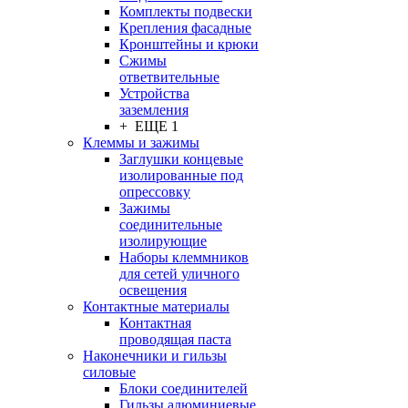
Комплекты подвески
Крепления фасадные
Кронштейны и крюки
Сжимы
ответвительные
Устройства
заземления
+ ЕЩЕ 1
Клеммы и зажимы
Заглушки концевые
изолированные под
опрессовку
Зажимы
соединительные
изолирующие
Наборы клеммников
для сетей уличного
освещения
Контактные материалы
Контактная
проводящая паста
Наконечники и гильзы
силовые
Блоки соединителей
Гильзы алюминиевые