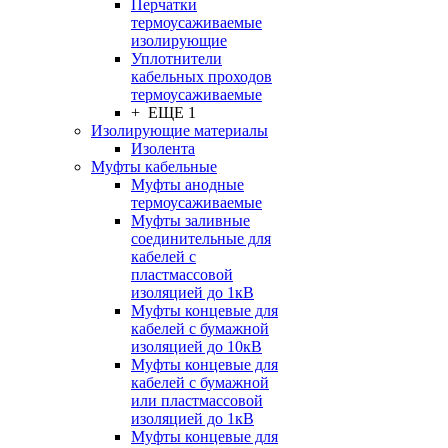
Перчатки
термоусаживаемые
изолирующие
Уплотнители
кабельных проходов
термоусаживаемые
+ ЕЩЕ 1
Изолирующие материалы
Изолента
Муфты кабельные
Муфты анодные
термоусаживаемые
Муфты заливные
соединительные для
кабелей с
пластмассовой
изоляцией до 1кВ
Муфты концевые для
кабелей с бумажной
изоляцией до 10кВ
Муфты концевые для
кабелей с бумажной
или пластмассовой
изоляцией до 1кВ
Муфты концевые для