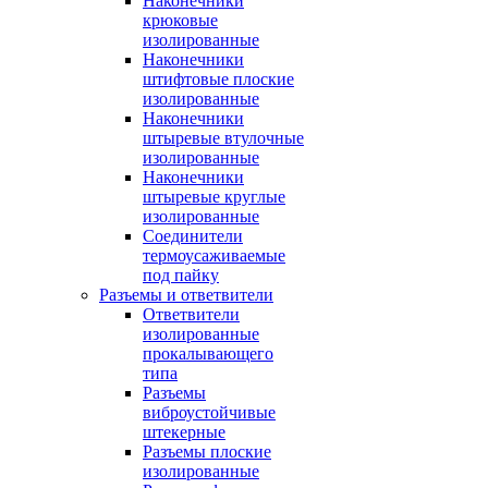
Наконечники
крюковые
изолированные
Наконечники
штифтовые плоские
изолированные
Наконечники
штыревые втулочные
изолированные
Наконечники
штыревые круглые
изолированные
Соединители
термоусаживаемые
под пайку
Разъемы и ответвители
Ответвители
изолированные
прокалывающего
типа
Разъемы
виброустойчивые
штекерные
Разъемы плоские
изолированные