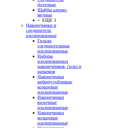
болтовые
Шайбы алюмо-
медные
+ ЕЩЕ 3
Наконечники и
соединители
изолированные
Гильзы
соединительные
изолированные
Наборы
изолированных
наконечников, гильз и
разъемов
Наконечники
виброустойчивые
кольцевые
изолированные
Наконечники
вилочные
изолированные
Наконечники
кольцевые
изолированные