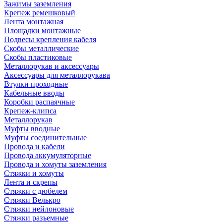
Зажимы заземления
Крепеж ремешковый
Лента монтажная
Площадки монтажные
Подвесы крепления кабеля
Скобы металлические
Скобы пластиковые
Металлорукав и аксессуары
Аксессуары для металлорукава
Втулки проходные
Кабельные вводы
Коробки распаячные
Крепеж-клипса
Металлорукав
Муфты вводные
Муфты соединительные
Провода и кабели
Провода аккумуляторные
Провода и хомуты заземления
Стяжки и хомуты
Лента и скрепы
Стяжки c дюбелем
Стяжки Велькро
Стяжки нейлоновые
Стяжки разъемные