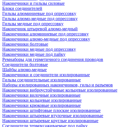
Наконечники и гильзы силовые
Блоки соединителей
Гильзы алюминиевые под опрессовку
Гильзы алюмо-медные под опрессовку
Гильзы медные под опрессовку
Наконечник штыревой алюмо-медный
Наконечники алюминиевые под опрессовку
Наконечники алюмо-медные под опрессовку
Наконечники болтовые
Наконечники медные под опрессовку
Наконечники медные под пайку
Ремнаборы для герметичного соединения проводов
Соединители болтовые
Шайбы алюмо-медные
Наконечники и соединители изолированные
Гильзы соединительные изолированные
Наборы изолированных наконечников, гильз и разъемов
Наконечники виброустойчивые кольцевые изолированные
Наконечники вилочные изолированные
Наконечники кольцевые изолированные
Наконечники крюковые изолированные
Наконечники штифтовые плоские изолированные
Наконечники штыревые втулочные изолированные
Наконечники штыревые круглые изолированные
Соединители термоусаживаемые под пайку