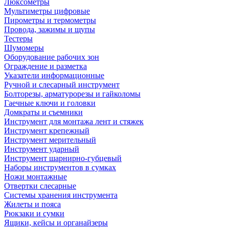
Люксометры
Мультиметры цифровые
Пирометры и термометры
Провода, зажимы и щупы
Тестеры
Шумомеры
Оборудование рабочих зон
Ограждение и разметка
Указатели информационные
Ручной и слесарный инструмент
Болторезы, арматурорезы и гайколомы
Гаечные ключи и головки
Домкраты и съемники
Инструмент для монтажа лент и стяжек
Инструмент крепежный
Инструмент мерительный
Инструмент ударный
Инструмент шарнирно-губцевый
Наборы инструментов в сумках
Ножи монтажные
Отвертки слесарные
Системы хранения инструмента
Жилеты и пояса
Рюкзаки и сумки
Ящики, кейсы и органайзеры