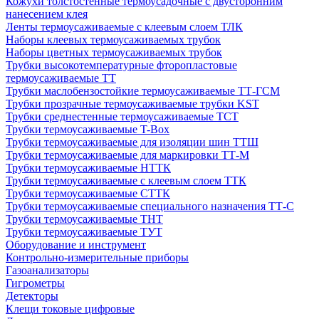
Кожухи толстостенные термоусадочные с двусторонним
нанесением клея
Ленты термоусаживаемые с клеевым слоем ТЛК
Наборы клеевых термоусаживаемых трубок
Наборы цветных термоусаживаемых трубок
Трубки высокотемпературные фторопластовые
термоусаживаемые ТТ
Трубки маслобензостойкие термоусаживаемые ТТ-ГСМ
Трубки прозрачные термоусаживаемые трубки KST
Трубки среднестенные термоусаживаемые ТСТ
Трубки термоусаживаемые T-Box
Трубки термоусаживаемые для изоляции шин ТТШ
Трубки термоусаживаемые для маркировки ТТ-М
Трубки термоусаживаемые НTТК
Трубки термоусаживаемые с клеевым слоем TТК
Трубки термоусаживаемые СTТК
Трубки термоусаживаемые специального назначения ТТ-С
Трубки термоусаживаемые ТНТ
Трубки термоусаживаемые ТУТ
Оборудование и инструмент
Контрольно-измерительные приборы
Газоанализаторы
Гигрометры
Детекторы
Клещи токовые цифровые