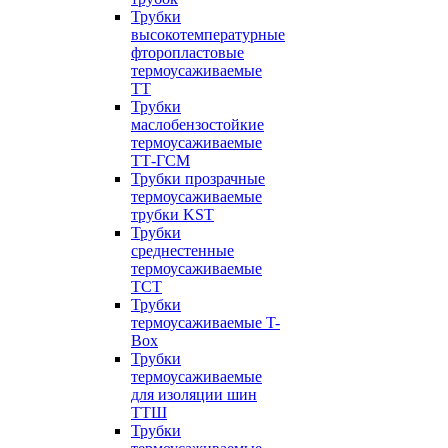
Трубки
высокотемпературные
фторопластовые
термоусаживаемые
ТТ
Трубки
маслобензостойкие
термоусаживаемые
ТТ-ГСМ
Трубки прозрачные
термоусаживаемые
трубки KST
Трубки
среднестенные
термоусаживаемые
ТСТ
Трубки
термоусаживаемые T-
Box
Трубки
термоусаживаемые
для изоляции шин
ТТШ
Трубки