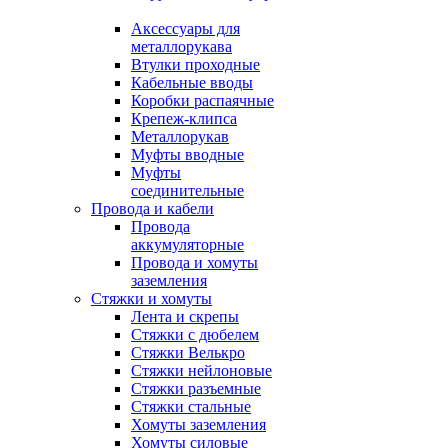
Аксессуары для
металлорукава
Втулки проходные
Кабельные вводы
Коробки распаячные
Крепеж-клипса
Металлорукав
Муфты вводные
Муфты
соединительные
Провода и кабели
Провода
аккумуляторные
Провода и хомуты
заземления
Стяжки и хомуты
Лента и скрепы
Стяжки c дюбелем
Стяжки Велькро
Стяжки нейлоновые
Стяжки разъемные
Стяжки стальные
Хомуты заземления
Хомуты силовые