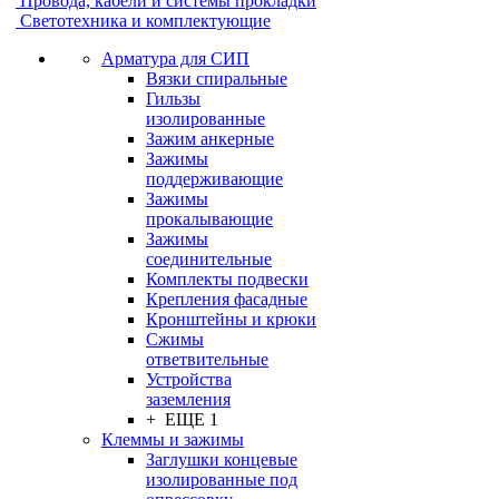
Провода, кабели и системы прокладки
Светотехника и комплектующие
Арматура для СИП
Вязки спиральные
Гильзы
изолированные
Зажим анкерные
Зажимы
поддерживающие
Зажимы
прокалывающие
Зажимы
соединительные
Комплекты подвески
Крепления фасадные
Кронштейны и крюки
Сжимы
ответвительные
Устройства
заземления
+ ЕЩЕ 1
Клеммы и зажимы
Заглушки концевые
изолированные под