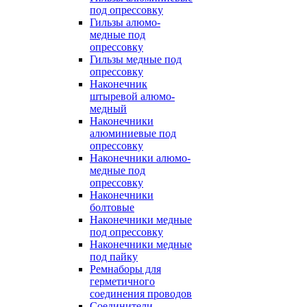
под опрессовку
Гильзы алюмо-
медные под
опрессовку
Гильзы медные под
опрессовку
Наконечник
штыревой алюмо-
медный
Наконечники
алюминиевые под
опрессовку
Наконечники алюмо-
медные под
опрессовку
Наконечники
болтовые
Наконечники медные
под опрессовку
Наконечники медные
под пайку
Ремнаборы для
герметичного
соединения проводов
Соединители