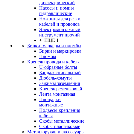
диэлектрический
Насосы и помпы
гидравлические
Ножницы для резки
кабелей и проводов
Электромонтажный
инструмент прочий
+ ЕЩЕ 1
Бирки, маркеры и пломбы
Бирки и маркировка
Пломбы
Крепеж провода и кабеля
U-образные болты
Бандаж спиральный
Дюбель-хомуты
Зажимы заземления
Крепеж ремешковый
Лента монтажная
Площадки
монтажные
Подвесы крепления
кабеля
Скобы металлические
Скобы пластиковые
Металлорукав и аксессуары