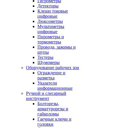
Гигрометры
Детекторы
Клещи токовые
цифровые
Люксометры
Мультиметры
цифровые
Пирометры и
термометры
Провода, зажимы и
щупы
Тестеры
Шумомеры
Оборудование рабочих зон
Ограждение и
разметка
Указатели
информационные
Ручной и слесарный
инструмент
Болторезы,
арматурорезы и
гайколомы
Гаечные ключи и
головки