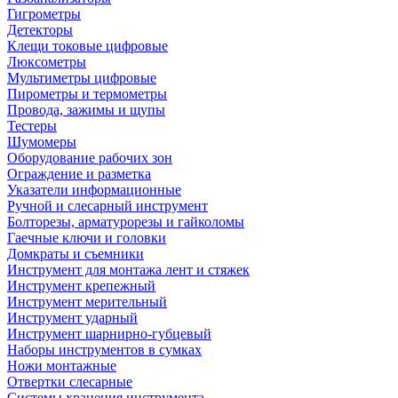
Гигрометры
Детекторы
Клещи токовые цифровые
Люксометры
Мультиметры цифровые
Пирометры и термометры
Провода, зажимы и щупы
Тестеры
Шумомеры
Оборудование рабочих зон
Ограждение и разметка
Указатели информационные
Ручной и слесарный инструмент
Болторезы, арматурорезы и гайколомы
Гаечные ключи и головки
Домкраты и съемники
Инструмент для монтажа лент и стяжек
Инструмент крепежный
Инструмент мерительный
Инструмент ударный
Инструмент шарнирно-губцевый
Наборы инструментов в сумках
Ножи монтажные
Отвертки слесарные
Системы хранения инструмента