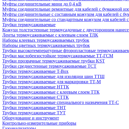
Муфты соединительные мини до 0,4 кВ
Муфты соединительные ремонтные для кабелей с бумажной из
Муфты соединительные с составным кожухом для кабелей с бу
Муфты соединительные со стандартным кожухом для кабелей с
Трубки термоусаживаемые
Кожухи толстостенные термоусадочные с двусторонним нанесе
Ленты термоусаживаемые с клеевым слоем ТЛК
Наборы клеевых термоусаживаемых трубок
Наборы цветных термоусаживаемых трубок
Трубки высокотемпературные фторопластовые термоусаживае
Трубки маслобензостойкие термоусаживаемые ТТ-ГСМ
Трубки прозрачные термоусаживаемые трубки KST
Трубки среднестенные термоусаживаемые ТСТ
Трубки термоусаживаемые T-Box
Трубки термоусаживаемые для изоляции шин ТТШ
Трубки термоусаживаемые для маркировки ТТ-М
Трубки термоусаживаемые НTТК
Трубки термоусаживаемые с клеевым слоем TТК
Трубки термоусаживаемые СTТК
Трубки термоусаживаемые специального назначения ТТ-С
Трубки термоусаживаемые ТНТ
Трубки термоусаживаемые ТУТ
Оборудование и инструмент
Контрольно-измерительные приборы
Газоанализаторы