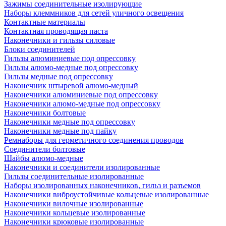
Зажимы соединительные изолирующие
Наборы клеммников для сетей уличного освещения
Контактные материалы
Контактная проводящая паста
Наконечники и гильзы силовые
Блоки соединителей
Гильзы алюминиевые под опрессовку
Гильзы алюмо-медные под опрессовку
Гильзы медные под опрессовку
Наконечник штыревой алюмо-медный
Наконечники алюминиевые под опрессовку
Наконечники алюмо-медные под опрессовку
Наконечники болтовые
Наконечники медные под опрессовку
Наконечники медные под пайку
Ремнаборы для герметичного соединения проводов
Соединители болтовые
Шайбы алюмо-медные
Наконечники и соединители изолированные
Гильзы соединительные изолированные
Наборы изолированных наконечников, гильз и разъемов
Наконечники виброустойчивые кольцевые изолированные
Наконечники вилочные изолированные
Наконечники кольцевые изолированные
Наконечники крюковые изолированные