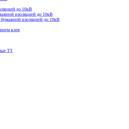
оляцией до 10кВ
мажной изоляцией до 10кВ
 бумажной изоляцией до 10кВ
нием клея
мые ТТ