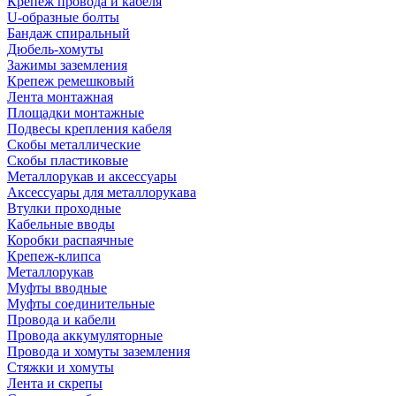
Крепеж провода и кабеля
U-образные болты
Бандаж спиральный
Дюбель-хомуты
Зажимы заземления
Крепеж ремешковый
Лента монтажная
Площадки монтажные
Подвесы крепления кабеля
Скобы металлические
Скобы пластиковые
Металлорукав и аксессуары
Аксессуары для металлорукава
Втулки проходные
Кабельные вводы
Коробки распаячные
Крепеж-клипса
Металлорукав
Муфты вводные
Муфты соединительные
Провода и кабели
Провода аккумуляторные
Провода и хомуты заземления
Стяжки и хомуты
Лента и скрепы