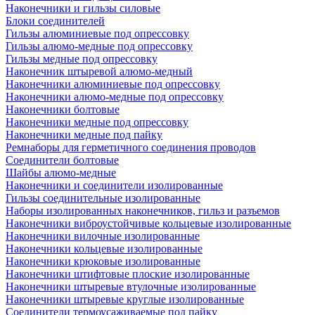
Наконечники и гильзы силовые
Блоки соединителей
Гильзы алюминиевые под опрессовку
Гильзы алюмо-медные под опрессовку
Гильзы медные под опрессовку
Наконечник штыревой алюмо-медный
Наконечники алюминиевые под опрессовку
Наконечники алюмо-медные под опрессовку
Наконечники болтовые
Наконечники медные под опрессовку
Наконечники медные под пайку
Ремнаборы для герметичного соединения проводов
Соединители болтовые
Шайбы алюмо-медные
Наконечники и соединители изолированные
Гильзы соединительные изолированные
Наборы изолированных наконечников, гильз и разъемов
Наконечники виброустойчивые кольцевые изолированные
Наконечники вилочные изолированные
Наконечники кольцевые изолированные
Наконечники крюковые изолированные
Наконечники штифтовые плоские изолированные
Наконечники штыревые втулочные изолированные
Наконечники штыревые круглые изолированные
Соединители термоусаживаемые под пайку