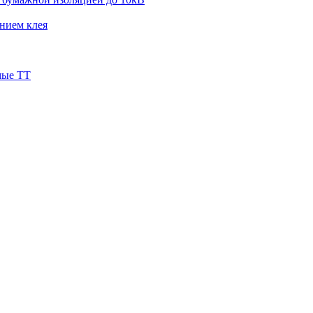
нием клея
мые ТТ