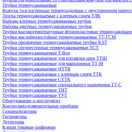
Трубки термоусаживаемые
Кожухи толстостенные термоусадочные с двусторонним нанесе
Ленты термоусаживаемые с клеевым слоем ТЛК
Наборы клеевых термоусаживаемых трубок
Наборы цветных термоусаживаемых трубок
Трубки высокотемпературные фторопластовые термоусаживае
Трубки маслобензостойкие термоусаживаемые ТТ-ГСМ
Трубки прозрачные термоусаживаемые трубки KST
Трубки среднестенные термоусаживаемые ТСТ
Трубки термоусаживаемые T-Box
Трубки термоусаживаемые для изоляции шин ТТШ
Трубки термоусаживаемые для маркировки ТТ-М
Трубки термоусаживаемые НTТК
Трубки термоусаживаемые с клеевым слоем TТК
Трубки термоусаживаемые СTТК
Трубки термоусаживаемые специального назначения ТТ-С
Трубки термоусаживаемые ТНТ
Трубки термоусаживаемые ТУТ
Оборудование и инструмент
Контрольно-измерительные приборы
Газоанализаторы
Гигрометры
Детекторы
Клещи токовые цифровые