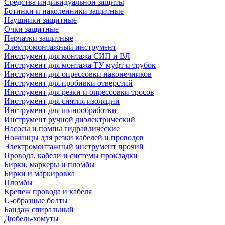
Средства индивидуальной защиты
Ботинки и наколенники защитные
Наушники защитные
Очки защитные
Перчатки защитные
Электромонтажный инструмент
Инструмент для монтажа СИП и ВЛ
Инструмент для монтажа ТУ муфт и трубок
Инструмент для опрессовки наконечников
Инструмент для пробивки отверстий
Инструмент для резки и опрессовки тросов
Инструмент для снятия изоляции
Инструмент для шинообработки
Инструмент ручной диэлектрический
Насосы и помпы гидравлические
Ножницы для резки кабелей и проводов
Электромонтажный инструмент прочий
Провода, кабели и системы прокладки
Бирки, маркеры и пломбы
Бирки и маркировка
Пломбы
Крепеж провода и кабеля
U-образные болты
Бандаж спиральный
Дюбель-хомуты