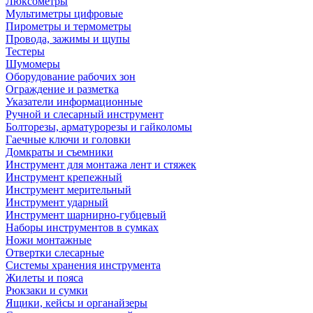
Люксометры
Мультиметры цифровые
Пирометры и термометры
Провода, зажимы и щупы
Тестеры
Шумомеры
Оборудование рабочих зон
Ограждение и разметка
Указатели информационные
Ручной и слесарный инструмент
Болторезы, арматурорезы и гайколомы
Гаечные ключи и головки
Домкраты и съемники
Инструмент для монтажа лент и стяжек
Инструмент крепежный
Инструмент мерительный
Инструмент ударный
Инструмент шарнирно-губцевый
Наборы инструментов в сумках
Ножи монтажные
Отвертки слесарные
Системы хранения инструмента
Жилеты и пояса
Рюкзаки и сумки
Ящики, кейсы и органайзеры