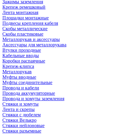
Зажимы заземления
Крепеж ремешковый
Лента монтажная
Площадки монтажные
Подвесы крепления кабеля
Скобы металлические
Скобы пластиковые
Металлорукав и аксессуары
Аксессуары для металлорукава
Втулки проходные
Кабельные вводы
Коробки распаячные
Крепеж-клипса
Металлорукав
Муфты вводные
Муфты соединительные
Провода и кабели
Провода аккумуляторные
Провода и хомуты заземления
Стяжки и хомуты
Лента и скрепы
Стяжки c дюбелем
Стяжки Велькро
Стяжки нейлоновые
Стяжки разъемные